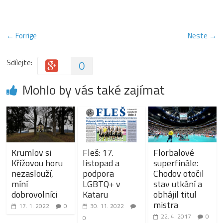
← Forrige
Neste →
Sdílejte:
0
Mohlo by vás také zajímat
Krumlov si
Fleš: 17.
Florbalové
Křížovou horu
listopad a
superfinále:
nezaslouží,
podpora
Chodov otočil
míní
LGBTQ+ v
stav utkání a
dobrovolníci
Kataru
obhájil titul
mistra
17. 1. 2022
0
30. 11. 2022
22. 4. 2017
0
0