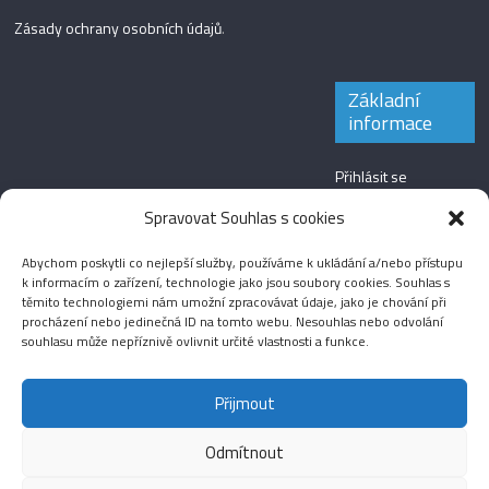
Zásady ochrany osobních údajů
.
Základní
informace
Přihlásit se
Zdroj kanálů
Spravovat Souhlas s cookies
(příspěvky)
Abychom poskytli co nejlepší služby, používáme k ukládání a/nebo přístupu
Kanál komentářů
k informacím o zařízení, technologie jako jsou soubory cookies. Souhlas s
těmito technologiemi nám umožní zpracovávat údaje, jako je chování při
Česká lokalizace
procházení nebo jedinečná ID na tomto webu. Nesouhlas nebo odvolání
souhlasu může nepříznivě ovlivnit určité vlastnosti a funkce.
Přijmout
Odmítnout
Aktuality
Magazín
Fotografie
Audio
Video
English
Sport
Menšinová témata