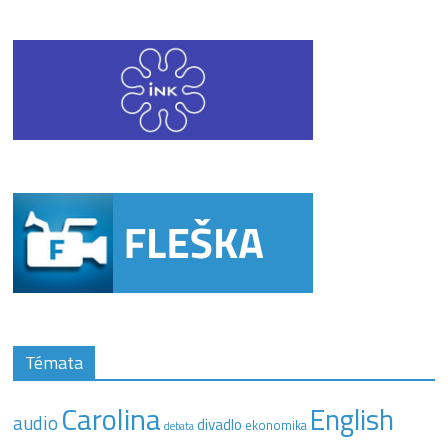
Témata
Carolina
English
audio
divadlo
ekonomika
debata