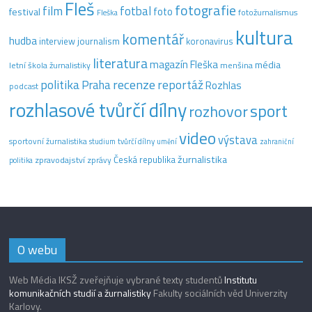
Fleš
fotografie
film
fotbal
festival
foto
fotožurnalismus
Fleška
kultura
komentář
hudba
interview
journalism
koronavirus
literatura
magazín Fleška
média
letní škola žurnalistiky
menšina
recenze
politika
reportáž
Praha
Rozhlas
podcast
rozhlasové tvůrčí dílny
sport
rozhovor
video
výstava
sportovní žurnalistika
tvůrčí dílny
studium
umění
zahraniční
žurnalistika
Česká republika
zpravodajství
zprávy
politika
O webu
Web Média IKSŽ zveřejňuje vybrané texty studentů
Institutu
komunikačních studií a žurnalistiky
Fakulty sociálních věd Univerzity
Karlovy.