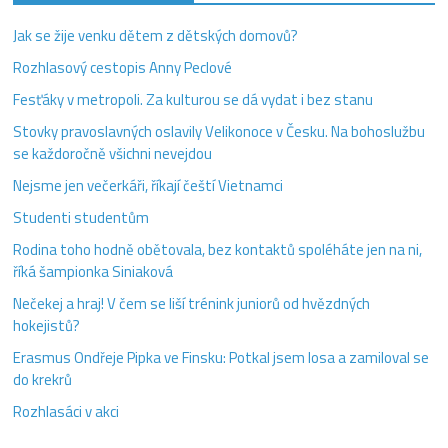
Jak se žije venku dětem z dětských domovů?
Rozhlasový cestopis Anny Peclové
Fesťáky v metropoli. Za kulturou se dá vydat i bez stanu
Stovky pravoslavných oslavily Velikonoce v Česku. Na bohoslužbu
se každoročně všichni nevejdou
Nejsme jen večerkáři, říkají čeští Vietnamci
Studenti studentům
Rodina toho hodně obětovala, bez kontaktů spoléháte jen na ni,
říká šampionka Siniaková
Nečekej a hraj! V čem se liší trénink juniorů od hvězdných
hokejistů?
Erasmus Ondřeje Pipka ve Finsku: Potkal jsem losa a zamiloval se
do krekrů
Rozhlasáci v akci