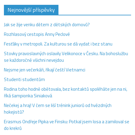
Nejnovější příspěvky
Jak se žije venku dětem z dětských domovů?
Rozhlasový cestopis Anny Peclové
Fesťáky v metropoli. Za kulturou se dá vydat i bez stanu
Stovky pravoslavných oslavily Velikonoce v Česku. Na bohoslužbu
se každoročně všichni nevejdou
Nejsme jen večerkáři, říkají čeští Vietnamci
Studenti studentům
Rodina toho hodně obětovala, bez kontaktů spoléháte jen na ni,
říká šampionka Siniaková
Nečekej a hraj! V čem se liší trénink juniorů od hvězdných
hokejistů?
Erasmus Ondřeje Pipka ve Finsku: Potkal jsem losa a zamiloval se
do krekrů