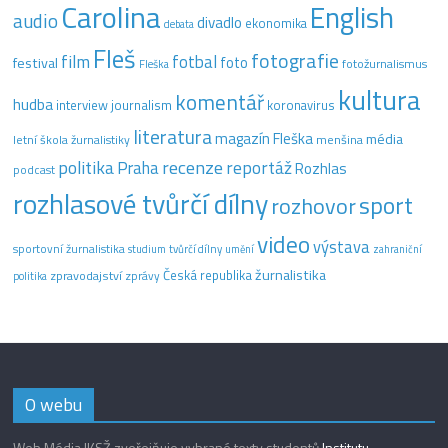
Carolina
English
audio
divadlo
ekonomika
debata
Fleš
fotografie
film
fotbal
festival
foto
fotožurnalismus
Fleška
kultura
komentář
hudba
interview
journalism
koronavirus
literatura
magazín Fleška
média
letní škola žurnalistiky
menšina
recenze
politika
reportáž
Praha
Rozhlas
podcast
rozhlasové tvůrčí dílny
sport
rozhovor
video
výstava
sportovní žurnalistika
tvůrčí dílny
studium
umění
zahraniční
žurnalistika
Česká republika
zpravodajství
zprávy
politika
O webu
Web Média IKSŽ zveřejňuje vybrané texty studentů
Institutu