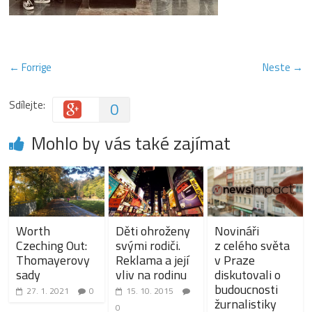
← Forrige
Neste →
Sdílejte:
0
Mohlo by vás také zajímat
Worth
Děti ohroženy
Novináři
Czeching Out:
svými rodiči.
z celého světa
Thomayerovy
Reklama a její
v Praze
sady
vliv na rodinu
diskutovali o
budoucnosti
27. 1. 2021
0
15. 10. 2015
žurnalistiky
0