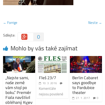
← Forrige
Neste →
Sdílejte:
0
Mohlo by vás také zajímat
„Nejste sami,
Fleš 23/7
Berlin Cabaret
naše země
says goodbye
10. 3. 2016
vám stojí po
to Pardubice
Komentáře
boku.“ Premiér
theater
nejsou povolené
Fiala navštívil
27. 1. 2017
0
obléhaný Kyjev