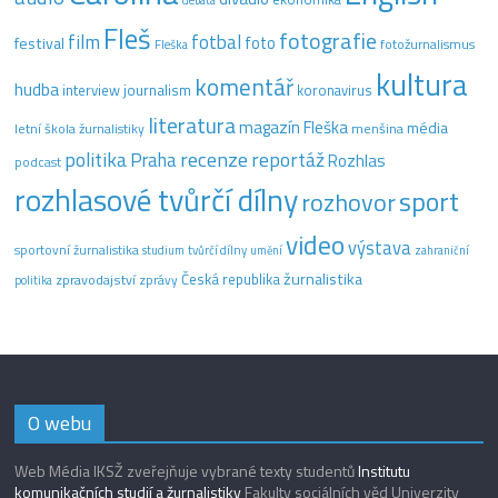
Fleš
fotografie
film
fotbal
festival
foto
fotožurnalismus
Fleška
kultura
komentář
hudba
interview
journalism
koronavirus
literatura
magazín Fleška
média
letní škola žurnalistiky
menšina
recenze
politika
reportáž
Praha
Rozhlas
podcast
rozhlasové tvůrčí dílny
sport
rozhovor
video
výstava
sportovní žurnalistika
tvůrčí dílny
studium
umění
zahraniční
žurnalistika
Česká republika
zpravodajství
zprávy
politika
O webu
Web Média IKSŽ zveřejňuje vybrané texty studentů
Institutu
komunikačních studií a žurnalistiky
Fakulty sociálních věd Univerzity