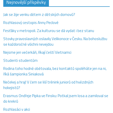
Nejnovější příspěvky
Jak se žije venku dětem z dětských domovů?
Rozhlasový cestopis Anny Peclové
Fesťáky v metropoli. Za kulturou se dá vydat i bez stanu
Stovky pravoslavných oslavily Velikonoce v Česku. Na bohoslužbu
se každoročně všichni nevejdou
Nejsme jen večerkáři, říkají čeští Vietnamci
Studenti studentům
Rodina toho hodně obětovala, bez kontaktů spoléháte jen na ni,
říká šampionka Siniaková
Nečekej a hraj! V čem se liší trénink juniorů od hvězdných
hokejistů?
Erasmus Ondřeje Pipka ve Finsku: Potkal jsem losa a zamiloval se
do krekrů
Rozhlasáci v akci