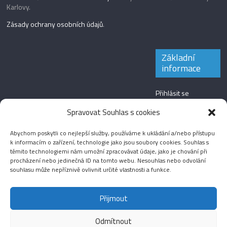
Karlovy.
Zásady ochrany osobních údajů
.
Základní
informace
Přihlásit se
Zdroj kanálů
Spravovat Souhlas s cookies
(příspěvky)
Abychom poskytli co nejlepší služby, používáme k ukládání a/nebo přístupu
Kanál komentářů
k informacím o zařízení, technologie jako jsou soubory cookies. Souhlas s
těmito technologiemi nám umožní zpracovávat údaje, jako je chování při
Česká lokalizace
procházení nebo jedinečná ID na tomto webu. Nesouhlas nebo odvolání
souhlasu může nepříznivě ovlivnit určité vlastnosti a funkce.
Přijmout
Odmítnout
Aktuality
Magazín
Fotografie
Audio
Video
English
Sport