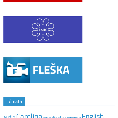
Témata
Carolina
English
audio
divadlo
ekonomika
debata