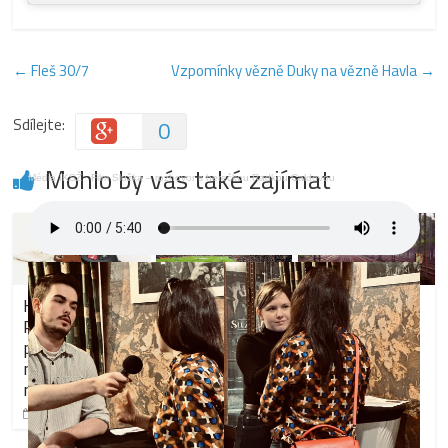
←
Fleš 30/7
Vzpomínky vězně Duky na vězně Havla
→
Sdílejte:
0
Mohlo by vás také zajímat
Média IKSŽ
·
Film Služka – rozhovor s herečkou Radkou Caldovou
Komentář:
Sparta v
Možná
Povolené pivo
Liverpoolu:
budoucnost
před jízdou nás
debakl na
železnic:
na Západ
hřišti, zato na
soukromí
neposune
tribunách
dopravci,
zážitek
moderní vlaky
24. 4. 2019
0
a rychlé
9. 4. 2024