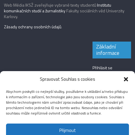
Web Média IKSŽ zveřejňuje vybrané texty studentů
Institutu
komunikačních studií a žurnalistiky
Fakulty sociálních věd Univerzity
Karlovy.
Zásady ochrany osobních údajů
.
Základní
informace
Přihlásit se
Zdroj kanálů
Spravovat Souhlas s cookies
(příspěvky)
Abychom poskytli co nejlepší služby, používáme k ukládání a/nebo přístupu
Kanál komentářů
k informacím o zařízení, technologie jako jsou soubory cookies. Souhlas s
těmito technologiemi nám umožní zpracovávat údaje, jako je chování při
Česká lokalizace
procházení nebo jedinečná ID na tomto webu. Nesouhlas nebo odvolání
souhlasu může nepříznivě ovlivnit určité vlastnosti a funkce.
Přijmout