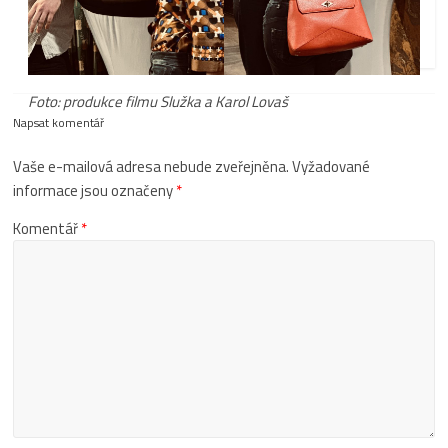
spojení v EU
Komentáře
23. 11. 2018
nejsou povolené
0
Foto: produkce filmu Služka a Karol Lovaš
Napsat komentář
Vaše e-mailová adresa nebude zveřejněna.
Vyžadované
informace jsou označeny
*
Komentář
*