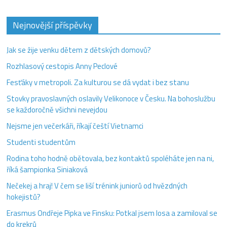
Nejnovější příspěvky
Jak se žije venku dětem z dětských domovů?
Rozhlasový cestopis Anny Peclové
Fesťáky v metropoli. Za kulturou se dá vydat i bez stanu
Stovky pravoslavných oslavily Velikonoce v Česku. Na bohoslužbu
se každoročně všichni nevejdou
Nejsme jen večerkáři, říkají čeští Vietnamci
Studenti studentům
Rodina toho hodně obětovala, bez kontaktů spoléháte jen na ni,
říká šampionka Siniaková
Nečekej a hraj! V čem se liší trénink juniorů od hvězdných
hokejistů?
Erasmus Ondřeje Pipka ve Finsku: Potkal jsem losa a zamiloval se
do krekrů