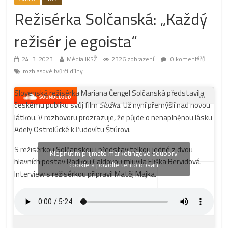
Režisérka Solčanská: „Každý
režisér je egoista“
24. 3. 2023
Média IKSŽ
2326 zobrazení
0 komentářů
rozhlasové tvůrčí dílny
Slovenská režisérka Mariana Čengel Solčanská představila
českému publiku svůj film
Služka
. Už nyní přemýšlí nad novou
látkou. V rozhovoru prozrazuje, že půjde o nenaplněnou lásku
Adely Ostrolúcké k Ľudovítu Štúrovi.
S režisérkou Solčanskou i představitelkou jedné z dvou
Klepnutím přijměte marketingové soubory
hlavních postav Radkou Caldovou mluvila Eliška Bervidová.
cookie a povolte tento obsah
Interview s režisérkou připravil Matěj Majka.