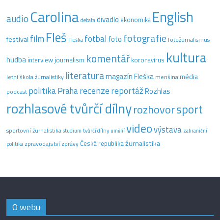
Carolina
English
audio
divadlo
ekonomika
debata
Fleš
fotografie
film
fotbal
festival
foto
fotožurnalismus
Fleška
kultura
komentář
hudba
interview
journalism
koronavirus
literatura
magazín Fleška
média
letní škola žurnalistiky
menšina
recenze
politika
reportáž
Praha
Rozhlas
podcast
rozhlasové tvůrčí dílny
sport
rozhovor
video
výstava
sportovní žurnalistika
tvůrčí dílny
studium
umění
zahraniční
žurnalistika
Česká republika
zpravodajství
zprávy
politika
O webu