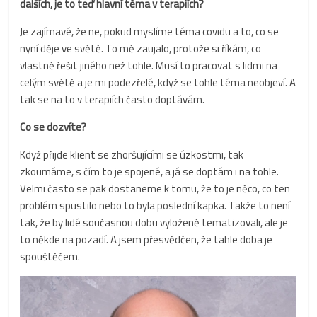
dalších, je to teď hlavní téma v terapiích?
Je zajímavé, že ne, pokud myslíme téma covidu a to, co se
nyní děje ve světě. To mě zaujalo, protože si říkám, co
vlastně řešit jiného než tohle. Musí to pracovat s lidmi na
celým světě a je mi podezřelé, když se tohle téma neobjeví. A
tak se na to v terapiích často doptávám.
Co se dozvíte?
Když přijde klient se zhoršujícími se úzkostmi, tak
zkoumáme, s čím to je spojené, a já se doptám i na tohle.
Velmi často se pak dostaneme k tomu, že to je něco, co ten
problém spustilo nebo to byla poslední kapka. Takže to není
tak, že by lidé současnou dobu vyloženě tematizovali, ale je
to někde na pozadí. A jsem přesvědčen, že tahle doba je
spouštěčem.