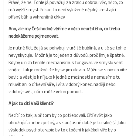
Právě, že ne. Tohle já považuji za zralou dobrou věc, něco, co
má vyšší smysl. Pokud to není vyloženě nějaký trestající
přísný bůh a vyhraněná církev.
Ano, ale my Češi hodně věříme v něco neurčitého, co třeba
nedokážeme pojmenovat.
Je nutné říct, že já se pohybuji v určité bublině, a u té se tohle
nevyskytuje. Možná je to jeden z důvodů, proč jim je špatně.
Kdyby u nich tenhle mechanismus fungoval, ve smyslu věřit
v něco, tak je možné, že by se jim ulevilo. Můžu se s nimi o víře
bavit a vést je k ní jako k jedné z možností a nemusíme tu
mluvit ani o církevní víře, i víra v dobrý konec, naději nebo
v dobrý svět, nám může velmi pomoct.
A jak to cítí Vaši klienti?
Necítí to tak, a přitom by to potřebovali. Cítí svět jako
ohrožující a nebezpečný, a v současné době je to silnější. Jako
výsledek psychoterapie by to otočení k jakékoli víře bylo