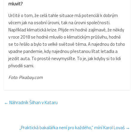
mluvit?
Určitě o tom, že celá tahle situace má potenciál k dobrým
věcem jak na osobní úrovni, tak na úrovni společnosti.
Například klimatická krize. Přijde mi hodně zajímavé, že někdy
v roce 2018 se hodně mluvilo o klimatickým průšvihu, hodně
se to řešilo a bylo to velké světové téma. A najednou do toho
vpadne pandemie, kdy najednou přestanou lítat letadla a
jezdit auta. To prostě nevymyslíte. To je, jak kdyby si to lidi
přivodili sami.
Foto: Pixabay.com
←
Náhradník Šilhan v Kataru
„Praktická bakalářka není pro každého,“ míní Karol Lovaš
→