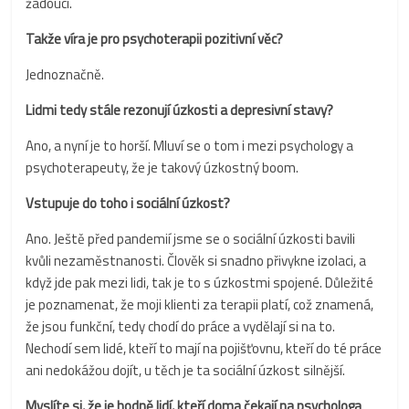
žádoucí.
Takže víra je pro psychoterapii pozitivní věc?
Jednoznačně.
Lidmi tedy stále rezonují úzkosti a depresivní stavy?
Ano, a nyní je to horší. Mluví se o tom i mezi psychology a
psychoterapeuty, že je takový úzkostný boom.
Vstupuje do toho i sociální úzkost?
Ano. Ještě před pandemií jsme se o sociální úzkosti bavili
kvůli nezaměstnanosti. Člověk si snadno přivykne izolaci, a
když jde pak mezi lidi, tak je to s úzkostmi spojené. Důležité
je poznamenat, že moji klienti za terapii platí, což znamená,
že jsou funkční, tedy chodí do práce a vydělají si na to.
Nechodí sem lidé, kteří to mají na pojišťovnu, kteří do té práce
ani nedokážou dojít, u těch je ta sociální úzkost silnější.
Myslíte si, že je hodně lidí, kteří doma čekají na psychologa