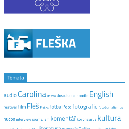
Témata
Carolina
English
audio
divadlo
ekonomika
debata
Fleš
fotografie
film
fotbal
festival
foto
fotožurnalismus
Fleška
kultura
komentář
hudba
interview
journalism
koronavirus
literatura
magazín Fleška