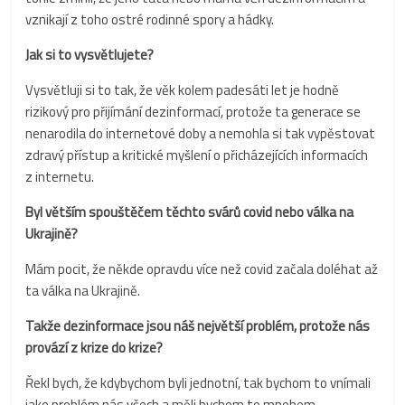
vznikají z toho ostré rodinné spory a hádky.
Jak si to vysvětlujete?
Vysvětluji si to tak, že věk kolem padesáti let je hodně
rizikový pro přijímání dezinformací, protože ta generace se
nenarodila do internetové doby a nemohla si tak vypěstovat
zdravý přístup a kritické myšlení o přicházejících informacích
z internetu.
Byl větším spouštěčem těchto svárů covid nebo válka na
Ukrajině?
Mám pocit, že někde opravdu více než covid začala doléhat až
ta válka na Ukrajině.
Takže dezinformace jsou náš největší problém, protože nás
provází z krize do krize?
Řekl bych, že kdybychom byli jednotní, tak bychom to vnímali
jako problém nás všech a měli bychom to mnohem