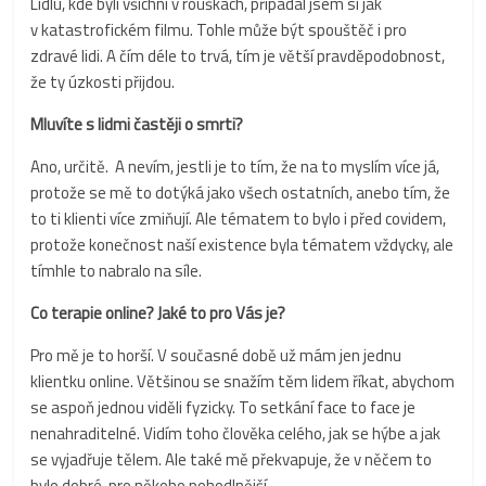
Lidlu, kde byli všichni v rouškách, připadal jsem si jak
v katastrofickém filmu. Tohle může být spouštěč i pro
zdravé lidi. A čím déle to trvá, tím je větší pravděpodobnost,
že ty úzkosti přijdou.
Mluvíte s lidmi častěji o smrti?
Ano, určitě. A nevím, jestli je to tím, že na to myslím více já,
protože se mě to dotýká jako všech ostatních, anebo tím, že
to ti klienti více zmiňují. Ale tématem to bylo i před covidem,
protože konečnost naší existence byla tématem vždycky, ale
tímhle to nabralo na síle.
Co terapie online? Jaké to pro Vás je?
Pro mě je to horší. V současné době už mám jen jednu
klientku online. Většinou se snažím těm lidem říkat, abychom
se aspoň jednou viděli fyzicky. To setkání face to face je
nenahraditelné. Vidím toho člověka celého, jak se hýbe a jak
se vyjadřuje tělem. Ale také mě překvapuje, že v něčem to
bylo dobré, pro někoho pohodlnější.