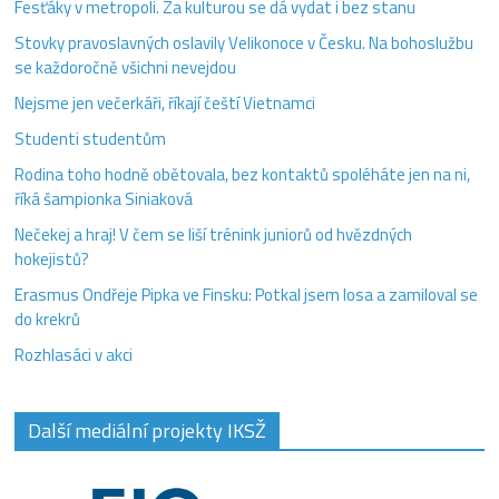
Fesťáky v metropoli. Za kulturou se dá vydat i bez stanu
Stovky pravoslavných oslavily Velikonoce v Česku. Na bohoslužbu
se každoročně všichni nevejdou
Nejsme jen večerkáři, říkají čeští Vietnamci
Studenti studentům
Rodina toho hodně obětovala, bez kontaktů spoléháte jen na ni,
říká šampionka Siniaková
Nečekej a hraj! V čem se liší trénink juniorů od hvězdných
hokejistů?
Erasmus Ondřeje Pipka ve Finsku: Potkal jsem losa a zamiloval se
do krekrů
Rozhlasáci v akci
Další mediální projekty IKSŽ