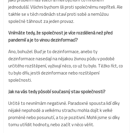
jednodušší. Všichni bychom šli proti společnému nepříteli. Ale
takhle se v těch rodinách staví proti sobě a nemůžou
společně táhnout za jeden provaz.
Vnímáte tedy, že společnost je více rozdělená než před
pandemií a je to vinou dezinformací?
Ano, bohužel. Buď je to dezinformace, anebo ty
dezinformace nasedají na nějakou živnou půdu v podobě
určitého rozštěpení, vyživují něco, co už tu bylo. Těžko říct, co
tu bylo dřív, jestli dezinformace nebo rozštěpení
společnosti.
Jak na vás tedy působí současný stav společnosti?
Určitě to nevnímám negativně. Paradoxně spousta lidí díky
nějaké nepohodě a velkému strachu mohla dojít k velké
proměně nebo posunutí, a to je pozitivní. Mohli jsme si díky
tomu utřídit hodnoty, nebo začít v něco věřit.