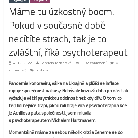
Máme tu úzkostný boom.
Pokud v současné době
necítíte strach, tak je to
zvláštní, říká psychoterapeut
4. 12. 2022
Gabriela Jezberová
1502 zobrazení
0
komentářů
rozhovor
Pandemie konoraviru, válka na Ukrajině a plížící se inflace
cupuje společnost na kusy. Nebývale krizová doba po nás tak
vyžaduje větší psychickou odolnost než kdy dřív. O tom, co
teď lidi nejvíce trápí, jakou roli hraje víra v psychoterapii a kde
je Achillova pata společnosti, jsem mluvila
s psychoterapeutem Michalem Hartmanem.
Momentálně máme za sebou několik krizí a ženeme se do