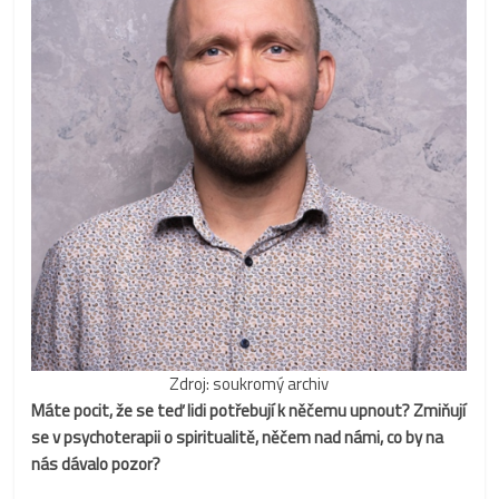
Zdroj: soukromý archiv
Máte pocit, že se teď lidi potřebují k něčemu upnout? Zmiňují
se v psychoterapii o spiritualitě, něčem nad námi, co by na
nás dávalo pozor?