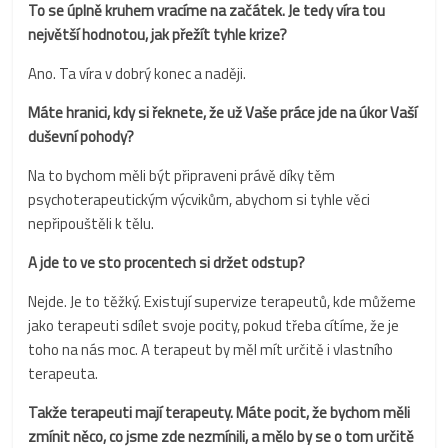
To se úplně kruhem vracíme na začátek. Je tedy víra tou
největší hodnotou, jak přežít tyhle krize?
Ano. Ta víra v dobrý konec a naději.
Máte hranici, kdy si řeknete, že už Vaše práce jde na úkor Vaší
duševní pohody?
Na to bychom měli být připraveni právě díky těm
psychoterapeutickým výcvikům, abychom si tyhle věci
nepřipouštěli k tělu.
A jde to ve sto procentech si držet odstup?
Nejde. Je to těžký. Existují supervize terapeutů, kde můžeme
jako terapeuti sdílet svoje pocity, pokud třeba cítíme, že je
toho na nás moc. A terapeut by měl mít určitě i vlastního
terapeuta.
Takže terapeuti mají terapeuty. Máte pocit, že bychom měli
zmínit něco, co jsme zde nezmínili, a mělo by se o tom určitě