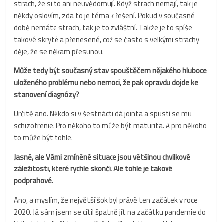
strach, že si to ani neuvědomují. Když strach nemají, tak je
někdy oslovím, zda to je téma k řešení. Pokud v současné
době nemáte strach, tak je to zvláštní. Takže je to spíše
takové skryté a přenesené, což se často s velkými strachy
děje, že se někam přesunou.
Může tedy být současný stav spouštěčem nějakého hluboce
uloženého problému nebo nemoci, že pak opravdu dojde ke
stanovení diagnózy?
Určitě ano. Někdo si v šestnácti dá jointa a spustí se mu
schizofrenie. Pro někoho to může být maturita. A pro někoho
to může být tohle.
Jasně, ale Vámi zmíněné situace jsou většinou chvilkové
záležitosti, které rychle skončí. Ale tohle je takové
podprahové.
Ano, a myslím, že největší šok byl právě ten začátek v roce
2020. Já sám jsem se cítil špatně jít na začátku pandemie do