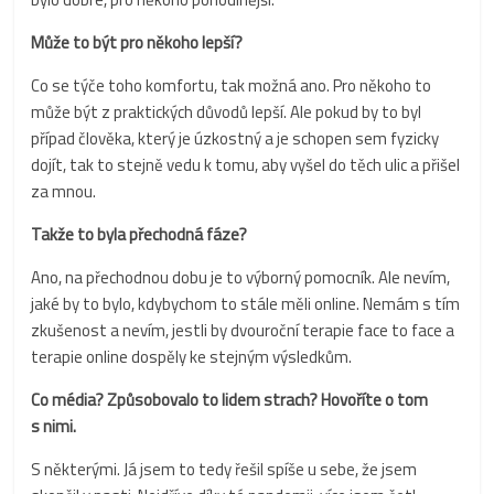
Může to být pro někoho lepší?
Co se týče toho komfortu, tak možná ano. Pro někoho to
může být z praktických důvodů lepší. Ale pokud by to byl
případ člověka, který je úzkostný a je schopen sem fyzicky
dojít, tak to stejně vedu k tomu, aby vyšel do těch ulic a přišel
za mnou.
Takže to byla přechodná fáze?
Ano, na přechodnou dobu je to výborný pomocník. Ale nevím,
jaké by to bylo, kdybychom to stále měli online. Nemám s tím
zkušenost a nevím, jestli by dvouroční terapie face to face a
terapie online dospěly ke stejným výsledkům.
Co média? Způsobovalo to lidem strach? Hovoříte o tom
s nimi.
S některými. Já jsem to tedy řešil spíše u sebe, že jsem