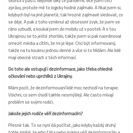
skončil v pasti. Nejdříve díky té pandemii, více jsem četl
zprávy, protože mě to logicky hodně zajímalo. A říkal jsem si,
kdybych byl na jiné planetě, tak hrozně zajímavé sledovat, co
se děje. A pak z toho vzniknul až obsesivní zvyk, že jsem se
ráno vzbudil, a koukal jsem do mobilu už v posteli. A s tou
Ukrajinou se to ještě zhoršilo, takže jsem si pak naordinoval
omezit média a cítím, že mi je lépe. Chci být informovaný,
takže na to kouknu jednou denně a více si to hlídám. Ale lidé
mají obecně strach z těch informací.
Do toho ale vstupují i dezinformace, jako třeba ohledně
očkování nebo uprchlíků z Ukrajiny.
Mám pocit, že dezinformovaní lidé moc nechodí na terapie.
Všichni, co sem chodí takhle nesmýšlejí. Ale často mívají
problém se svými rodiči.
Jakože jejich rodiče věří dezinformacím?
Přesně tak. To se nyní dá počítat, jako kdyby každý druhý
tohle zmínil, že jeho táta nebo máma věří dezinformacím a