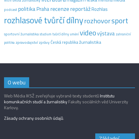
média
letní škola žurnalistiky
menšina
recenze
politika
reportáž
Praha
Rozhlas
podcast
rozhlasové tvůrčí dílny
sport
rozhovor
video
výstava
sportovní žurnalistika
tvůrčí dílny
studium
umění
zahraniční
žurnalistika
Česká republika
zpravodajství
zprávy
politika
O webu
Web Média IKSŽ zveřejňuje vybrané texty studentů
Institutu
komunikačních studií a žurnalistiky
Fakulty sociálních věd Univerzity
Karlovy.
Zásady ochrany osobních údajů
.
Základní