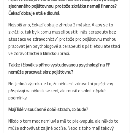
sjednaného pojišťovnou, protože zkrátka nemají finance?
Čekací doba je stále dlouhá.
Nejspíš ano, čekací doba je zhruba 3 měsíce. A aby se to
zkrátilo, tak by k tomu museli pustit i nás terapeuty bez
atestace ve zdravotnictví, protože pro pojišťovnu mohou
pracovat jen psychologové a terapeuti s pětiletou atestací
ve zdravotnictví a klinickou praxí.
Takže i člověk s přímo vystudovanou psychologií na FF
nemůže pracovat skrz pojišťovnu?
Ne. Jediná výjimka je to, že některé zdravotní pojišťovny
přispívají na několik sezení, ale musíte splnit nějaké
podmínky.
Mají lidé v současné době strach, co bude?
Nikdo o tom moc nemluví a mě to překvapuje, ale někdo to
může schovávat za jiné potíže. Nebo z toho mají takový