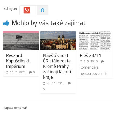
Sdílejte:
0
Mohlo by vás také zajímat
Ryszard
Návštěvnost
Fleš 23/11
Kapuściński:
ČR stále roste.
5. 5. 2016
Impérium
Kromě Prahy
Komentáře
začínají lákat i
11. 2. 2020
0
nejsou povolené
kraje
20. 11. 2019
0
Napsat komentář