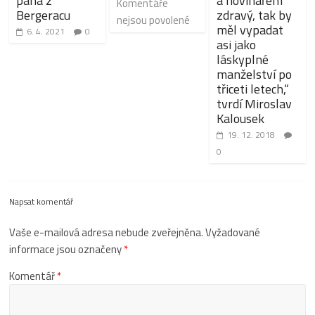
pána z
a novinářem
Komentáře
Bergeracu
zdravý, tak by
nejsou povolené
měl vypadat
6. 4. 2021
0
asi jako
láskyplné
manželství po
třiceti letech,“
tvrdí Miroslav
Kalousek
19. 12. 2018
0
Napsat komentář
Vaše e-mailová adresa nebude zveřejněna.
Vyžadované
informace jsou označeny
*
Komentář
*