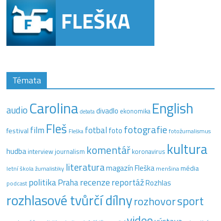
Témata
Carolina
English
audio
divadlo
ekonomika
debata
Fleš
fotografie
film
fotbal
festival
foto
fotožurnalismus
Fleška
kultura
komentář
hudba
interview
journalism
koronavirus
literatura
magazín Fleška
média
letní škola žurnalistiky
menšina
recenze
politika
reportáž
Praha
Rozhlas
podcast
rozhlasové tvůrčí dílny
sport
rozhovor
video