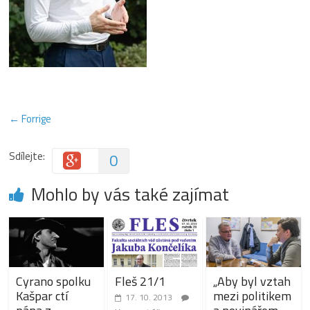
← Forrige
Sdílejte:
0
Mohlo by vás také zajímat
Cyrano spolku
Fleš 21/1
„Aby byl vztah
Kašpar ctí
mezi politikem
17. 10. 2013