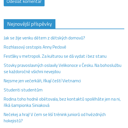
Nejnovější příspěvky
Jak se žije venku dětem z dětských domovů?
Rozhlasový cestopis Anny Peclové
Fesťáky v metropoli. Za kulturou se dá vydat i bez stanu
Stovky pravoslavných oslavily Velikonoce v Česku. Na bohoslužbu
se každoročně všichni nevejdou
Nejsme jen večerkáři, říkají čeští Vietnamci
Studenti studentům
Rodina toho hodně obětovala, bez kontaktů spoléháte jen na ni,
říká šampionka Siniaková
Nečekej a hraj! V čem se liší trénink juniorů od hvězdných
hokejistů?