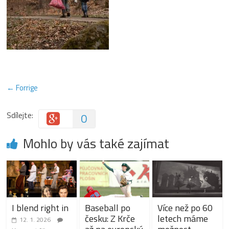
← Forrige
Sdílejte:
0
Mohlo by vás také zajímat
I blend right in
Baseball po
Více než po 60
česku: Z Krče
letech máme
12. 1. 2026