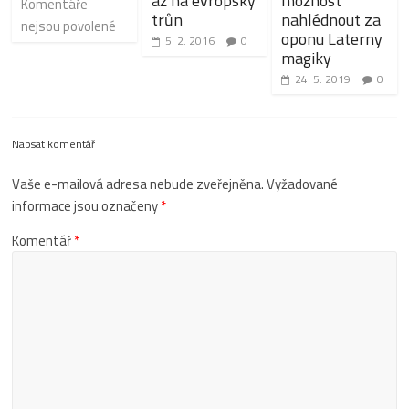
až na evropský
možnost
Komentáře
trůn
nahlédnout za
nejsou povolené
oponu Laterny
5. 2. 2016
0
magiky
24. 5. 2019
0
Napsat komentář
Vaše e-mailová adresa nebude zveřejněna.
Vyžadované
informace jsou označeny
*
Komentář
*