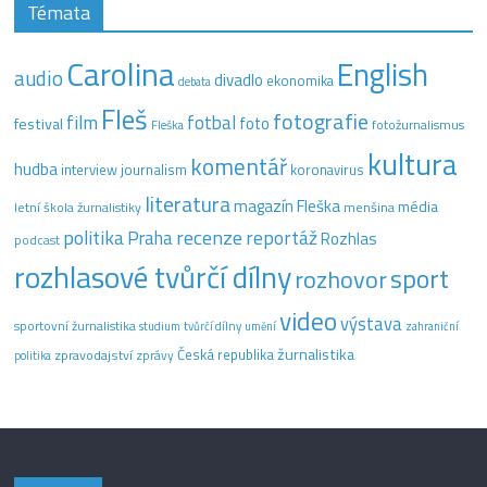
Témata
Carolina
English
audio
divadlo
ekonomika
debata
Fleš
fotografie
film
fotbal
festival
foto
fotožurnalismus
Fleška
kultura
komentář
hudba
interview
journalism
koronavirus
literatura
magazín Fleška
média
letní škola žurnalistiky
menšina
recenze
politika
reportáž
Praha
Rozhlas
podcast
rozhlasové tvůrčí dílny
sport
rozhovor
video
výstava
sportovní žurnalistika
tvůrčí dílny
studium
umění
zahraniční
žurnalistika
Česká republika
zpravodajství
zprávy
politika