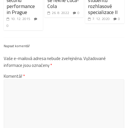
second
se řekne Coca-
studentů
performance
Cola
rozhlasové
in Prague
specializace II
26. 8. 2022
0
10. 12. 2015
7. 12. 2020
0
0
Napsat komentář
Vaše e-mailová adresa nebude zveřejněna.
Vyžadované
informace jsou označeny
*
Komentář
*