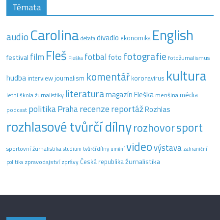
Témata
Carolina
English
audio
divadlo
ekonomika
debata
Fleš
fotografie
film
fotbal
festival
foto
fotožurnalismus
Fleška
kultura
komentář
hudba
interview
journalism
koronavirus
literatura
magazín Fleška
média
letní škola žurnalistiky
menšina
recenze
politika
reportáž
Praha
Rozhlas
podcast
rozhlasové tvůrčí dílny
sport
rozhovor
video
výstava
sportovní žurnalistika
tvůrčí dílny
studium
umění
zahraniční
žurnalistika
Česká republika
zpravodajství
zprávy
politika