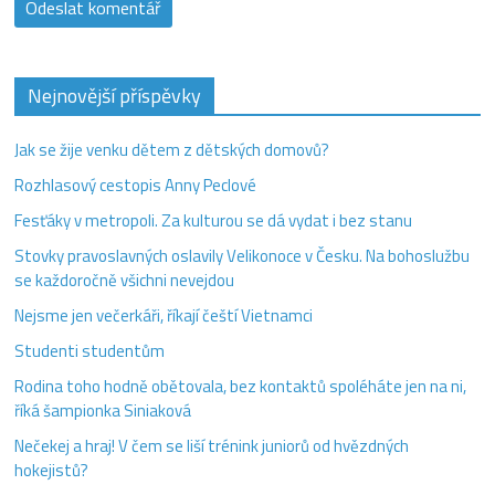
Nejnovější příspěvky
Jak se žije venku dětem z dětských domovů?
Rozhlasový cestopis Anny Peclové
Fesťáky v metropoli. Za kulturou se dá vydat i bez stanu
Stovky pravoslavných oslavily Velikonoce v Česku. Na bohoslužbu
se každoročně všichni nevejdou
Nejsme jen večerkáři, říkají čeští Vietnamci
Studenti studentům
Rodina toho hodně obětovala, bez kontaktů spoléháte jen na ni,
říká šampionka Siniaková
Nečekej a hraj! V čem se liší trénink juniorů od hvězdných
hokejistů?