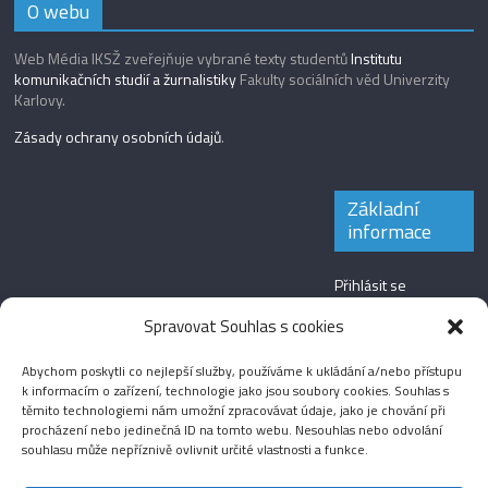
O webu
Web Média IKSŽ zveřejňuje vybrané texty studentů
Institutu
komunikačních studií a žurnalistiky
Fakulty sociálních věd Univerzity
Karlovy.
Zásady ochrany osobních údajů
.
Základní
informace
Přihlásit se
Zdroj kanálů
Spravovat Souhlas s cookies
(příspěvky)
Abychom poskytli co nejlepší služby, používáme k ukládání a/nebo přístupu
Kanál komentářů
k informacím o zařízení, technologie jako jsou soubory cookies. Souhlas s
těmito technologiemi nám umožní zpracovávat údaje, jako je chování při
Česká lokalizace
procházení nebo jedinečná ID na tomto webu. Nesouhlas nebo odvolání
souhlasu může nepříznivě ovlivnit určité vlastnosti a funkce.