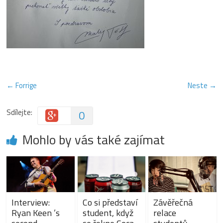
← Forrige
Neste →
Sdílejte:
0
Mohlo by vás také zajímat
Interview:
Co si představí
Závěřečná
Ryan Keen ’s
student, když
relace