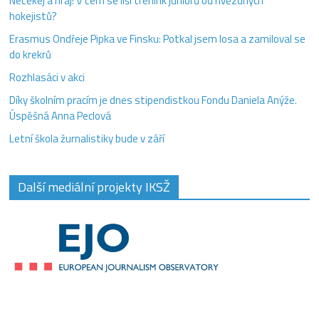
Nečekej a hraj! V čem se liší trénink juniorů od hvězdných
hokejistů?
Erasmus Ondřeje Pipka ve Finsku: Potkal jsem losa a zamiloval se
do krekrů
Rozhlasáci v akci
Díky školním pracím je dnes stipendistkou Fondu Daniela Anýže.
Úspěšná Anna Peclová
Letní škola žurnalistiky bude v září
Další mediální projekty IKSŽ