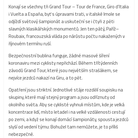
Konají se všechny tři Grand Tour – Tour de France, Giro d’Italia
i Vuelta a Espaňa, byť s úpravami trati, v italské Imole se
odjíždí světový šampionát a uskuteční se i čtyři z pěti
slavných klasikářských monumentů. Jen ten pátý, Paříž–
Roubaix, francouzská vláda po nárůstu počtu nakažených v
říjnovém termínu ruší.
Bezpečnostní bublina funguje, žádné masové šíření
koronaviru mezi cyklisty nepřichází. Během třítýdenních
závodů Grand Tour, které jsou největším strašákem, se
nejvíce jezdců nakazí na Giru, a to pět.
Opatření jsou striktní. Jednotlivé stáje rozdělí soupisku na
skupiny, které mají stejný program a jsou odříznuty od
okolního světa. Aby se cyklisté vyhnuli místům, kde je velká
koncentrace lidí, místo letadel i na velké vzdálenosti cestují
po zemi, a když se konají domácí šampionáty, spousta jezdců
slyší od vedení týmu: Bohužel tam nemůžete, je to příliš
nebezpečné.