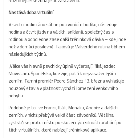
Rozumějte: sezona je pozastavena.
Nastává doba virtuální
V sedm hodin ráno sáhne po zvonícím budíku, následuje
hodina a čtvrt jízdy na válcích, snídaně, společný čas s
rodinou a odpoledne zase další tréninková dávka – kde jinde
než v domácí posilovně. Taková je Valverdeho rutina během
následujících týdnů.
„Válce vás hlavně psychicky úplně vyčerpají,“ říká jezdec
Movistaru. Španělsko, kde žije, patří k nejzasaženějším
zemím. Tamní premiér Pedro Sánchez 13. března vyhlašuje
nouzový stav a v platnostvychází i omezení venkovního
pohybu.
Podobné je to i ve Francii, Itálii, Monaku, Andoře a dalších
zemích, v nichž přebývá velká část závodníků. Většina
cyklistů se proto místo po skutečných silnicích prohání po
těch virtuálních, které nabízejí tréninkové aplikace.