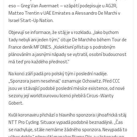
eso – Greg Van Avermaet – vzápětí podepisuje u AG2R,
Matteo Trentin v UAE Emirates a Alessandro De Marchi v
Israel Start-Up Nation.
Objevují se informace, že stáj je v rozkladu. „Jako bychom
tady nebyli ani jeden tým,“ cituje De Marchiho během Tour de
France deník MF DNES. „Kolektivní přístup s podrobným
plánováním a jasnými nápady se vytratil, osobní budoucnost
má teď pro každého přednost.“
Na konci září padá pro polský tým i poslední naděje.
„Sponzora jsem nesehnal,“ oznamuje Ochowitz. Před CCC
jsou ve stávající podobě poslední měsíce existence, od nové
sezony její worldtourovou licenci přebírá Circus-Wanty
Gobert.
Kvůli koronaviru přichází o hlavního sponzora i jihoafrická stáj
NTT Pro Cycling. Situace vypadá podobně beznadějně. „Čas
se nachyluje, stále nemáme žádného sponzora. Nevypadá to
vůbec dobře,“ připouští manažer Bjarne Riis a v listopadu po