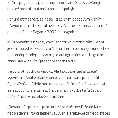
začíná projevovat pandemie koronaviru. Státy zavádějí
bezpečnostní opatření a omezují pohyb.
Ponurá atmosféra se nese i tradičním etapovým kláním.
„Závod má trochu smutné kulisy. Ale my děláme, co máme,“
popisuje Peter Sagan z BORA-hansgrohe.
Kvůli obavám z nákazy chybí sedmička elitních týmů, další
jezdci opouštějí závod v průběhu. Těm, co zbývají, pořadatelé
doporučují: Raději se vyvarujte autogramům a fotografiím s
fanoušky. A zavírají prostory startu a cíle.
„Je to proti duchu cyklistiky. Ale taková je teď situace,“
vysvětluje ředitel klání Francois Lemarchand pro portál
CyclingProNet. Nikdo nechce opakování nedávné zkušenosti
ze závodu Kolem Emirátů, po němž několik stájí zůstalo
uvězněných v hotelové karanténě.
„Devadesát procent pelotonu si stejně myslí, že do Nice
nedojedeme,“ tvrdí Jasper Stuyven z Treku-Segafredo, načež