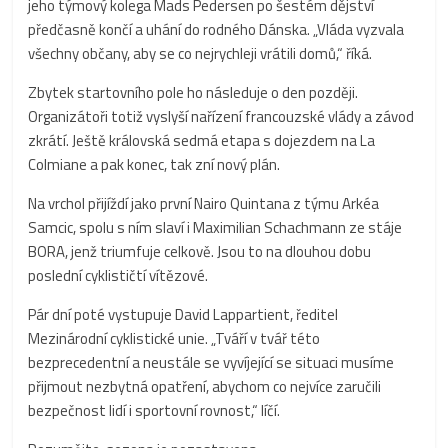
jeho týmový kolega Mads Pedersen po šestém dějství
předčasně končí a uhání do rodného Dánska. „Vláda vyzvala
všechny občany, aby se co nejrychleji vrátili domů,“ říká.
Zbytek startovního pole ho následuje o den později.
Organizátoři totiž vyslyší nařízení francouzské vlády a závod
zkrátí. Ještě královská sedmá etapa s dojezdem na La
Colmiane a pak konec, tak zní nový plán.
Na vrchol přijíždí jako první Nairo Quintana z týmu Arkéa
Samcic, spolu s ním slaví i Maximilian Schachmann ze stáje
BORA, jenž triumfuje celkově. Jsou to na dlouhou dobu
poslední cyklističtí vítězové.
Pár dní poté vystupuje David Lappartient, ředitel
Mezinárodní cyklistické unie. „Tváří v tvář této
bezprecedentní a neustále se vyvíjející se situaci musíme
přijmout nezbytná opatření, abychom co nejvíce zaručili
bezpečnost lidí i sportovní rovnost,“ líčí.