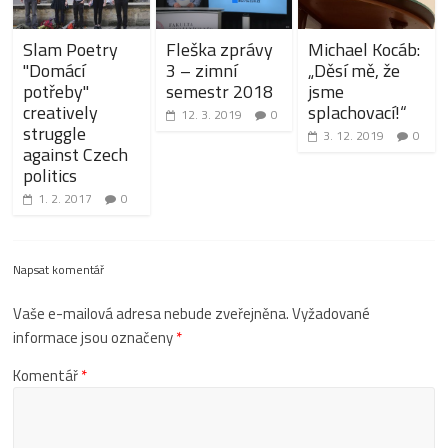
Slam Poetry
Fleška zprávy
Michael Kocáb:
"Domácí
3 – zimní
„Děsí mě, že
potřeby"
semestr 2018
jsme
creatively
splachovací!“
12. 3. 2019
0
struggle
3. 12. 2019
0
against Czech
politics
1. 2. 2017
0
Napsat komentář
Vaše e-mailová adresa nebude zveřejněna.
Vyžadované
informace jsou označeny
*
Komentář
*