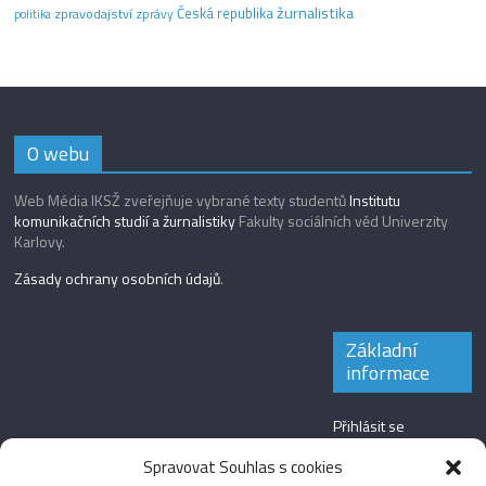
žurnalistika
Česká republika
zpravodajství
zprávy
politika
O webu
Web Média IKSŽ zveřejňuje vybrané texty studentů
Institutu
komunikačních studií a žurnalistiky
Fakulty sociálních věd Univerzity
Karlovy.
Zásady ochrany osobních údajů
.
Základní
informace
Přihlásit se
Zdroj kanálů
Spravovat Souhlas s cookies
(příspěvky)