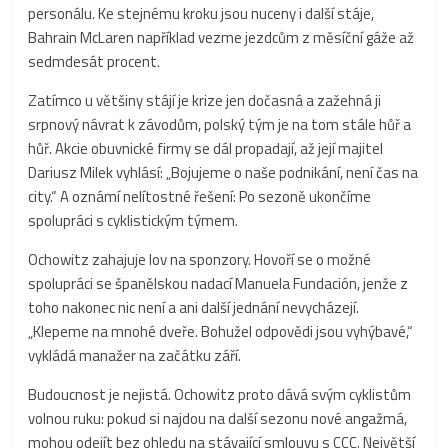
personálu. Ke stejnému kroku jsou nuceny i další stáje,
Bahrain McLaren například vezme jezdcům z měsíční gáže až
sedmdesát procent.
Zatímco u většiny stájí je krize jen dočasná a zažehná ji
srpnový návrat k závodům, polský tým je na tom stále hůř a
hůř. Akcie obuvnické firmy se dál propadají, až její majitel
Dariusz Milek vyhlásí: „Bojujeme o naše podnikání, není čas na
city.“ A oznámí nelítostné řešení: Po sezoně ukončíme
spolupráci s cyklistickým týmem.
Ochowitz zahajuje lov na sponzory. Hovoří se o možné
spolupráci se španělskou nadací Manuela Fundación, jenže z
toho nakonec nic není a ani další jednání nevycházejí.
„Klepeme na mnohé dveře. Bohužel odpovědi jsou vyhýbavé,“
vykládá manažer na začátku září.
Budoucnost je nejistá. Ochowitz proto dává svým cyklistům
volnou ruku: pokud si najdou na další sezonu nové angažmá,
mohou odejít bez ohledu na stávající smlouvu s CCC. Největší