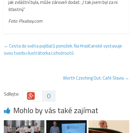
jak zvláštní byla, může zároveň dodat: „I tak jsem byl za ni
šťastný.“
Foto: Pixabay.com
←
Cesta do světa pojídačů ponožek. Na Hradčanské vystavuje
svou tvorbu ilustrátorka Lichožroutů
Worth Czeching Out: Café Slavia
→
Sdílejte:
0
Mohlo by vás také zajímat