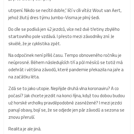
utrpení. Nikdo se necítil dobře,“ líčí v cíli vítěz Wout van Aert,
jehož žlutý dres týmu Jumbo-Visma je plný šedi.
Do cíle se podívá jen 42 jezdců, více než dvě třetiny zbylého
startovního pole vzdává. I přesto mezi závodníky zní: Je
skvělé, že je cyklistika zpět.
Na odpočinek není příliš času. Tempo obnoveného ročníku je
neúprosné. Během následujících tří a půl měsíců se totiž má
odehrát i většina závodů, které pandemie překazila na jaře a
na začátku léta.
Zdá se to jako utopie. Nepřijde druhá vlna koronaviru? A co
počasí? Jak chcete jezdit na konci října, když tou dobou budou
už horské vrcholky pravděpodobně zasněžené? I mezi jezdci
panují obavy, bojí se, že se odjede jen pár závodů a sezona se
znovu přeruší.
Realita je ale jiná.