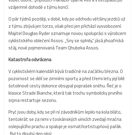
vzájemné dohodě v týmu končí.
O pár týdnů později, v době, kdy po odchodu většiny jezdců už
z týmu zbývá jen torzo, však přeci jen přichází vysvobození.
Majitel Douglas Ryder oznamuje novou spolupráci s výrobcem
cyklistického oblečení Assos. „Sny se splnily,“ jásá jihoafrická
stáj, nově pojmenovaná Team Qhubeka Assos.
Katastrofa odvrácena
V cyklistickém kalendáři bývá tradičně na začátku března. O
pozornost se dělí se zimními sporty a před třemi lety její bílé
šotolinové cesty dokonce obsypal poprašek sněhu. Řeč je o
klasice Strade Bianche, která tak trochu symbolicky prvního
srpna restartuje sezonu.
Pryč jsou doby, kdy se při ní závodníkům lepilo na kola bláto,
tentokrát se za nimi v toskánských vinicích zvedají mračna
oslepujícího prachu a spaluje je osmatřicetistupňový pařák.
„Byl to dlouhý den plný