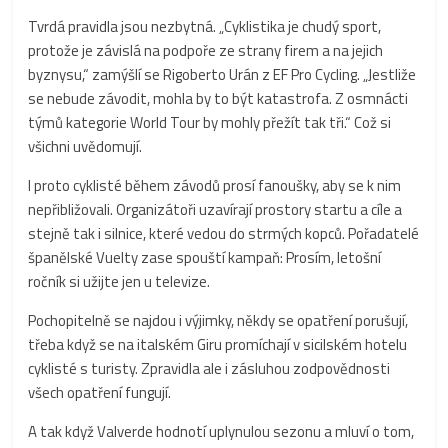
Tvrdá pravidla jsou nezbytná. „Cyklistika je chudý sport,
protože je závislá na podpoře ze strany firem a na jejich
byznysu,“ zamýšlí se Rigoberto Urán z EF Pro Cycling. „Jestliže
se nebude závodit, mohla by to být katastrofa. Z osmnácti
týmů kategorie World Tour by mohly přežít tak tři.“ Což si
všichni uvědomují.
I proto cyklisté během závodů prosí fanoušky, aby se k nim
nepřibližovali. Organizátoři uzavírají prostory startu a cíle a
stejně tak i silnice, které vedou do strmých kopců. Pořadatelé
španělské Vuelty zase spouští kampaň: Prosím, letošní
ročník si užijte jen u televize.
Pochopitelně se najdou i výjimky, někdy se opatření porušují,
třeba když se na italském Giru promíchají v sicilském hotelu
cyklisté s turisty. Zpravidla ale i zásluhou zodpovědnosti
všech opatření fungují.
A tak když Valverde hodnotí uplynulou sezonu a mluví o tom,