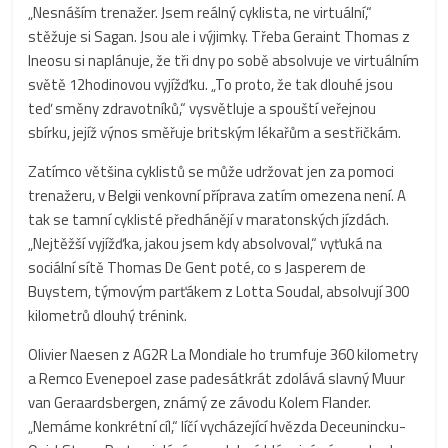
„Nesnáším trenažer. Jsem reálný cyklista, ne virtuální,“
stěžuje si Sagan. Jsou ale i výjimky. Třeba Geraint Thomas z
Ineosu si naplánuje, že tři dny po sobě absolvuje ve virtuálním
světě 12hodinovou vyjížďku. „To proto, že tak dlouhé jsou
teď směny zdravotníků,“ vysvětluje a spouští veřejnou
sbírku, jejíž výnos směřuje britským lékařům a sestřičkám.
Zatímco většina cyklistů se může udržovat jen za pomoci
trenažeru, v Belgii venkovní příprava zatím omezena není. A
tak se tamní cyklisté předhánějí v maratonských jízdách.
„Nejtěžší vyjížďka, jakou jsem kdy absolvoval,“ vyťuká na
sociální sítě Thomas De Gent poté, co s Jasperem de
Buystem, týmovým parťákem z Lotta Soudal, absolvují 300
kilometrů dlouhý trénink.
Olivier Naesen z AG2R La Mondiale ho trumfuje 360 kilometry
a Remco Evenepoel zase padesátkrát zdolává slavný Muur
van Geraardsbergen, známý ze závodu Kolem Flander.
„Nemáme konkrétní cíl,“ líčí vycházející hvězda Deceunincku-