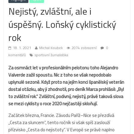
Nejistý, zvláštní, ale i
úspěšný. Loňský cyklistický
rok
18. 1. 2021
Michal Koubek
2074 zobrazení
0
komentářů
sportovní žurnalistika
Za osmnáct let v profesionálním pelotonu toho Alejandro
Valverde zažil spoustu. Nic z toho se však nepodobalo
uplynulé sezoně. Když proto na jejím konci španělský veterán
dostal otázku, aby ji zhodnotil, pro deník Marca prohlásil: „Byl
to zvláštní rok.“ Zvláštní, podivný, nejistý, právě taková slova
se mezi cyklisty o roce 2020 nejčastěji skloňují.
Začátek března, Francie. Závodu Paříž–Nice se přezdívá
„Cesta za sluncem“, tento ročník si však spíš zaslouží
přízvisko „Cesta do nejistoty“. V Evropě se právě naplno