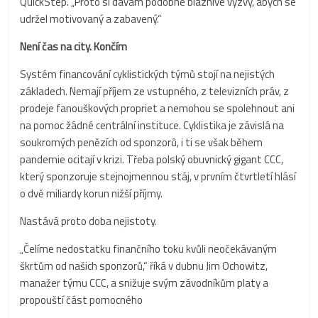
QuickStep. „Proto si dávám podobné bláznivé výzvy, abych se
udržel motivovaný a zabavený.“
Není čas na city. Končím
Systém financování cyklistických týmů stojí na nejistých
základech. Nemají příjem ze vstupného, z televizních práv, z
prodeje fanouškových propriet a nemohou se spolehnout ani
na pomoc žádné centrální instituce. Cyklistika je závislá na
soukromých penězích od sponzorů, i ti se však během
pandemie ocitají v krizi. Třeba polský obuvnický gigant CCC,
který sponzoruje stejnojmennou stáj, v prvním čtvrtletí hlásí
o dvě miliardy korun nižší příjmy.
Nastává proto doba nejistoty.
„Čelíme nedostatku finančního toku kvůli neočekávaným
škrtům od našich sponzorů,“ říká v dubnu Jim Ochowitz,
manažer týmu CCC, a snižuje svým závodníkům platy a
propouští část pomocného