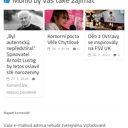
Mohlo by vás také zajímat
„Byl
Komorní pocta
Děti z Ostravy
autentický,
Věře Chytilové
se inspirovaly
nepředstíral.“
na FSV UK
18. 3. 2018
0
Spisovatel
24. 5. 2023
0
Arnošt Lustig
by letos oslavil
sté narozeniny
27. 3. 2026
Komentáře
nejsou povolené
Napsat komentář
Vaše e-mailová adresa nebude zveřejněna.
Vyžadované