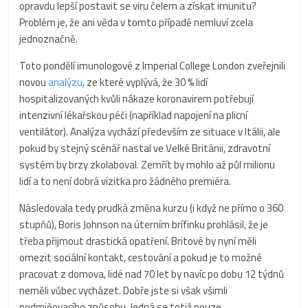
opravdu lepší postavit se viru čelem a získat imunitu?
Problém je, že ani věda v tomto případě nemluví zcela
jednoznačně.
Toto pondělí imunologové z Imperial College London zveřejnili
novou
analýzu
, ze které vyplývá, že 30 % lidí
hospitalizovaných kvůli nákaze koronavirem potřebují
intenzivní lékařskou péči (například napojení na plicní
ventilátor). Analýza vychází především ze situace v Itálii, ale
pokud by stejný scénář nastal ve Velké Británii, zdravotní
systém by brzy zkolaboval. Zemřít by mohlo až půl milionu
lidí a to není dobrá vizitka pro žádného premiéra.
Následovala tedy prudká změna kurzu (i když ne přímo o 360
stupňů), Boris Johnson na úterním brífinku prohlásil, že je
třeba přijmout drastická opatření. Britové by nyní měli
omezit sociální kontakt, cestování a pokud je to možné
pracovat z domova, lidé nad 70 let by navíc po dobu 12 týdnů
neměli vůbec vycházet. Dobře jste si však všimli
podmiňovacího způsobu. Jedná se totiž pouze