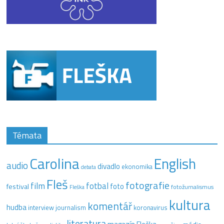
Témata
Carolina
English
audio
divadlo
ekonomika
debata
Fleš
fotografie
film
fotbal
festival
foto
fotožurnalismus
Fleška
kultura
komentář
hudba
interview
journalism
koronavirus
literatura