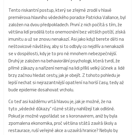
Tento riskantní postup, který se zřejmě zrodil v hlavě
premiérova hlavního vědeckého poradce Patricka Vallance, byl
založen na dvou předpokladech. První z nich počítá s tím, že
většina lidí prodělá toto onemocnění bez větších potíží, získá
imunitu a už se znovu nenakazí. Asi jako když berete děti na
neštovicové návštěvy, aby si to odbyly co nejdřív a nenakazili
se v dospělosti, kdy je to pro ně mnohem nebezpečnější.
Druhý je založen na behaviorální psychologii, která tvrdí, že
přímé zákazy a nařízení nemají na lidi příliš velký účinek a lidé
brzy začnou hledat cesty, jak je obejít. Z tohoto pohledu je
lepší nechat si nejrazantnější opatření na horší časy, tedy až
bude epidemie dosahovat vrcholu.
Co teď asi každému vrtá hlavou je, jak je možné, že na
tyto „vědecké důkazy“ různé státy nahlížejí tak odlišně.
Pokud je možné vypořádat se s koronavirem, aniž by byla
zpomalena ekonomika, proč většina států zavírá školy a
restaurace, ruší veřejné akce a uzavírá hranice? Nebylo by