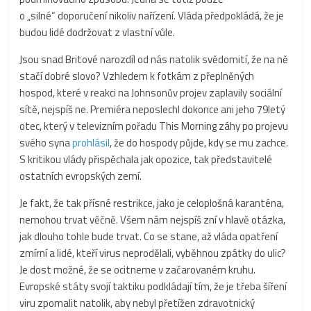
o „silné“ doporučení nikoliv nařízení. Vláda předpokládá, že je
budou lidé dodržovat z vlastní vůle.
Jsou snad Britové narozdíl od nás natolik svědomití, že na ně
stačí dobré slovo? Vzhledem k fotkám z přeplněných
hospod, které v reakci na Johnsonův projev zaplavily sociální
sítě, nejspíš ne. Premiéra neposlechl dokonce ani jeho 79letý
otec, který v televizním pořadu This Morning záhy po projevu
svého syna
prohlásil
, že do hospody půjde, kdy se mu zachce.
S kritikou vlády přispěchala jak opozice, tak představitelé
ostatních evropských zemí.
Je fakt, že tak přísné restrikce, jako je celoplošná karanténa,
nemohou trvat věčně. Všem nám nejspíš zní v hlavě otázka,
jak dlouho tohle bude trvat. Co se stane, až vláda opatření
zmírní a lidé, kteří virus neprodělali, vyběhnou zpátky do ulic?
Je dost možné, že se ocitneme v začarovaném kruhu.
Evropské státy svojí taktiku podkládají tím, že je třeba šíření
viru zpomalit natolik, aby nebyl přetížen zdravotnický