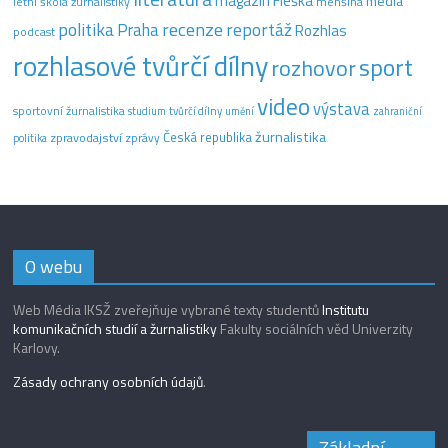
magazín Fleška
média
letní škola žurnalistiky
menšina
recenze
politika
reportáž
Praha
Rozhlas
podcast
rozhlasové tvůrčí dílny
sport
rozhovor
video
výstava
sportovní žurnalistika
tvůrčí dílny
studium
umění
zahraniční
žurnalistika
Česká republika
zpravodajství
zprávy
politika
O webu
Web Média IKSŽ zveřejňuje vybrané texty studentů
Institutu
komunikačních studií a žurnalistiky
Fakulty sociálních věd Univerzity
Karlovy.
Zásady ochrany osobních údajů
.
Základní