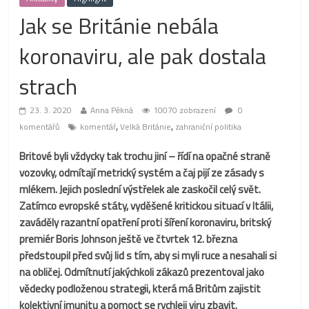
Jak se Británie nebála
koronaviru, ale pak dostala
strach
23. 3. 2020
Anna Pěkná
10070 zobrazení
0
,
,
komentářů
komentář
Velká Británie
zahraniční politika
Britové byli vždycky tak trochu jiní – řídí na opačné straně
vozovky, odmítají metrický systém a čaj pijí ze zásady s
mlékem. Jejich poslední výstřelek ale zaskočil celý svět.
Zatímco evropské státy, vyděšené kritickou situací v Itálii,
zaváděly razantní opatření proti šíření koronaviru, britský
premiér Boris Johnson ještě ve čtvrtek 12. března
předstoupil před svůj lid s tím, aby si myli ruce a nesahali si
na obličej. Odmítnutí jakýchkoli zákazů prezentoval jako
vědecky podloženou strategii, která má Britům zajistit
kolektivní imunitu a pomoct se rychleji viru zbavit.