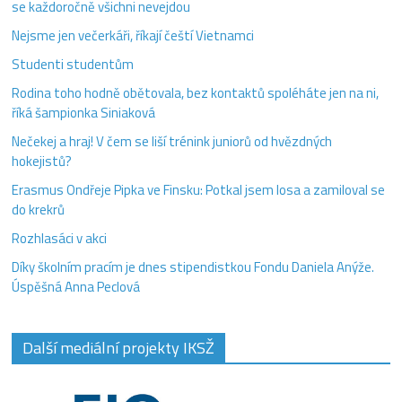
se každoročně všichni nevejdou
Nejsme jen večerkáři, říkají čeští Vietnamci
Studenti studentům
Rodina toho hodně obětovala, bez kontaktů spoléháte jen na ni,
říká šampionka Siniaková
Nečekej a hraj! V čem se liší trénink juniorů od hvězdných
hokejistů?
Erasmus Ondřeje Pipka ve Finsku: Potkal jsem losa a zamiloval se
do krekrů
Rozhlasáci v akci
Díky školním pracím je dnes stipendistkou Fondu Daniela Anýže.
Úspěšná Anna Peclová
Další mediální projekty IKSŽ