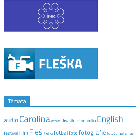
Témata
Carolina
English
audio
divadlo
ekonomika
debata
Fleš
fotografie
film
fotbal
festival
foto
fotožurnalismus
Fleška