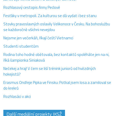
Rozhlasový cestopis Anny Peclové
Fesťáky v metropoli. Za kulturou se dá vydat i bez stanu
Stovky pravoslavných oslavily Velikonoce v Česku. Na bohoslužbu
se každoročně všichni nevejdou
Nejsme jen večerkáři, říkají čeští Vietnamci
Studenti studentům
Rodina toho hodně obětovala, bez kontaktů spoléháte jen na ni,
říká šampionka Siniaková
Nečekej a hraj! V čem se liší trénink juniorů od hvězdných
hokejistů?
Erasmus Ondřeje Pipka ve Finsku: Potkal jsem losa a zamiloval se
do krekrů
Rozhlasáci v akci
Další mediální projekty IKSŽ