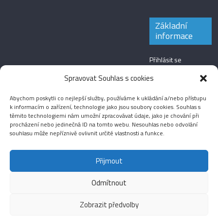
Základní
informace
Přihlásit se
Zdroj kanálů
Spravovat Souhlas s cookies
(příspěvky)
Abychom poskytli co nejlepší služby, používáme k ukládání a/nebo přístupu
Kanál komentářů
k informacím o zařízení, technologie jako jsou soubory cookies. Souhlas s
těmito technologiemi nám umožní zpracovávat údaje, jako je chování při
Česká lokalizace
procházení nebo jedinečná ID na tomto webu. Nesouhlas nebo odvolání
souhlasu může nepříznivě ovlivnit určité vlastnosti a funkce.
Přijmout
Odmítnout
Aktuality
Magazín
Fotografie
Audio
Video
English
Sport
Menšinová témata
Copyright © 2026
Média IKSŽ
. All rights reserved.
Zobrazit předvolby
Theme: ColorMag Pro by
ThemeGrill
. Drevet av
WordPress
.