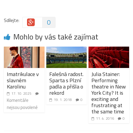
Sdílejte:
0
Mohlo by vás také zajímat
Imatrikulace v
Falešná radost.
Julia Stainer:
slavném
Sparta s Plzní
Performing
Karolinu
padla a přišla o
theatre in New
rekord
York City? It is
17. 10. 2025
exciting and
Komentáře
19. 1. 2018
0
frustrating at
nejsou povolené
the same time
11. 4. 2016
0