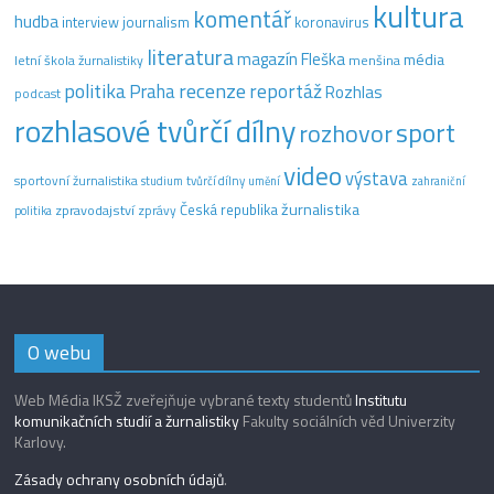
kultura
komentář
hudba
interview
journalism
koronavirus
literatura
magazín Fleška
média
letní škola žurnalistiky
menšina
recenze
politika
reportáž
Praha
Rozhlas
podcast
rozhlasové tvůrčí dílny
sport
rozhovor
video
výstava
sportovní žurnalistika
tvůrčí dílny
studium
umění
zahraniční
žurnalistika
Česká republika
zpravodajství
zprávy
politika
O webu
Web Média IKSŽ zveřejňuje vybrané texty studentů
Institutu
komunikačních studií a žurnalistiky
Fakulty sociálních věd Univerzity
Karlovy.
Zásady ochrany osobních údajů
.