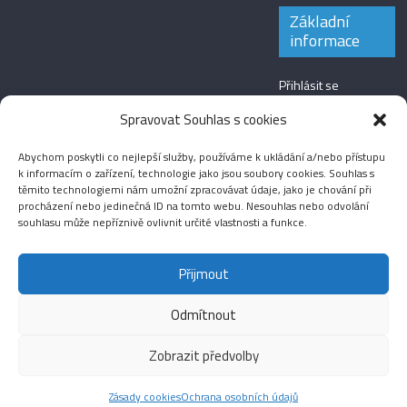
Základní
informace
Přihlásit se
Zdroj kanálů
Spravovat Souhlas s cookies
(příspěvky)
Abychom poskytli co nejlepší služby, používáme k ukládání a/nebo přístupu
Kanál komentářů
k informacím o zařízení, technologie jako jsou soubory cookies. Souhlas s
těmito technologiemi nám umožní zpracovávat údaje, jako je chování při
Česká lokalizace
procházení nebo jedinečná ID na tomto webu. Nesouhlas nebo odvolání
souhlasu může nepříznivě ovlivnit určité vlastnosti a funkce.
Přijmout
Odmítnout
Aktuality
Magazín
Fotografie
Audio
Video
English
Sport
Menšinová témata
Copyright © 2026
Média IKSŽ
. All rights reserved.
Zobrazit předvolby
Theme: ColorMag Pro by
ThemeGrill
. Drevet av
WordPress
.
Zásady cookies
Ochrana osobních údajů