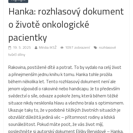
Hanka: rozhlasový dokument
o životě onkologické
pacientky
19. 5. 2025
Média IKSŽ
1097 zobrazení
rozhlasové
tvůrčí dílny
Rakovina, postižené dítě a potrat. To by vydalo na celý život
a přinejmenším jednu knihu k tomu. Hanka tohle prožila
během několika let. Tento rozhlasový dokument není ale
jenom výpovědí o rakovině nebo handicapu. Je to především
svědectví o síle, odvaze a pokoře ženy, která během těžké
situace nikdy nesklonila hlavu a všechno brala s optimismem.
Ukazuje taky to, že v podobně těžkých životních situacích je
obzvlášť důležitá jediná věc – přítomnost rodiny a lidská
sounáležitost. Pokud máte pocit, že vás život míjí,
poslechněte si autorský dokument Elišky Bervidové – Hanka.