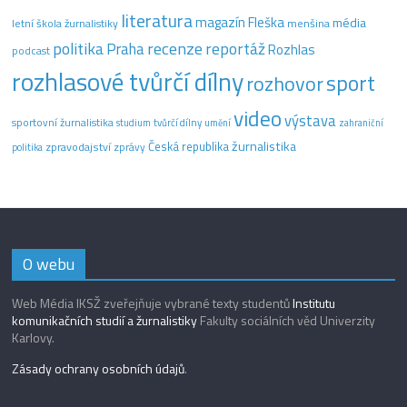
literatura
magazín Fleška
média
letní škola žurnalistiky
menšina
recenze
politika
reportáž
Praha
Rozhlas
podcast
rozhlasové tvůrčí dílny
sport
rozhovor
video
výstava
sportovní žurnalistika
tvůrčí dílny
studium
umění
zahraniční
žurnalistika
Česká republika
zpravodajství
zprávy
politika
O webu
Web Média IKSŽ zveřejňuje vybrané texty studentů
Institutu
komunikačních studií a žurnalistiky
Fakulty sociálních věd Univerzity
Karlovy.
Zásady ochrany osobních údajů
.