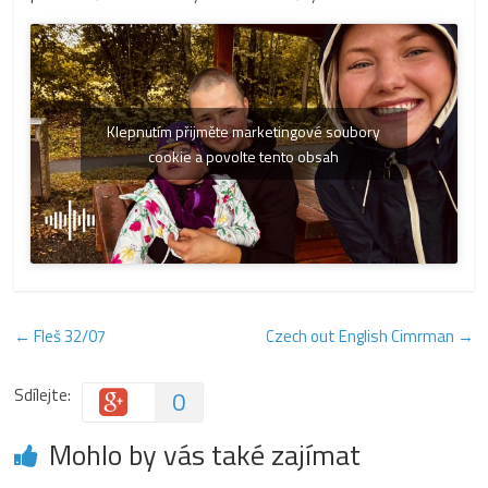
Klepnutím přijměte marketingové soubory
cookie a povolte tento obsah
←
Fleš 32/07
Czech out English Cimrman
→
Sdílejte:
0
Mohlo by vás také zajímat