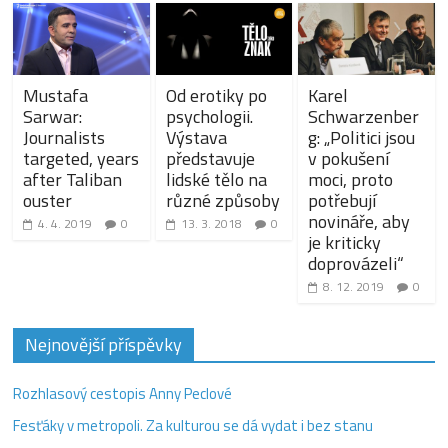
Mustafa
Od erotiky po
Karel
Sarwar:
psychologii.
Schwarzenber
Journalists
Výstava
g: „Politici jsou
targeted, years
představuje
v pokušení
after Taliban
lidské tělo na
moci, proto
ouster
různé způsoby
potřebují
novináře, aby
4. 4. 2019
0
13. 3. 2018
0
je kriticky
doprovázeli“
8. 12. 2019
0
Nejnovější příspěvky
Rozhlasový cestopis Anny Peclové
Fesťáky v metropoli. Za kulturou se dá vydat i bez stanu