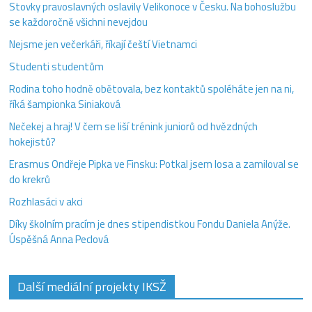
Stovky pravoslavných oslavily Velikonoce v Česku. Na bohoslužbu
se každoročně všichni nevejdou
Nejsme jen večerkáři, říkají čeští Vietnamci
Studenti studentům
Rodina toho hodně obětovala, bez kontaktů spoléháte jen na ni,
říká šampionka Siniaková
Nečekej a hraj! V čem se liší trénink juniorů od hvězdných
hokejistů?
Erasmus Ondřeje Pipka ve Finsku: Potkal jsem losa a zamiloval se
do krekrů
Rozhlasáci v akci
Díky školním pracím je dnes stipendistkou Fondu Daniela Anýže.
Úspěšná Anna Peclová
Další mediální projekty IKSŽ