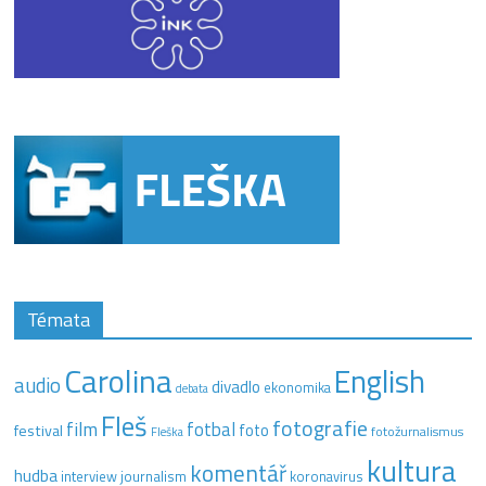
Témata
Carolina
English
audio
divadlo
ekonomika
debata
Fleš
fotografie
film
fotbal
festival
foto
fotožurnalismus
Fleška
kultura
komentář
hudba
interview
journalism
koronavirus