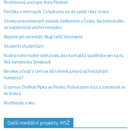
Rozhlasový cestopis Anny Peclové
Fesťáky v metropoli. Za kulturou se dá vydat i bez stanu
Stovky pravoslavných oslavily Velikonoce v Česku. Na bohoslužbu
se každoročně všichni nevejdou
Nejsme jen večerkáři, říkají čeští Vietnamci
Studenti studentům
Rodina toho hodně obětovala, bez kontaktů spoléháte jen na ni,
říká šampionka Siniaková
Nečekej a hraj! V čem se liší trénink juniorů od hvězdných
hokejistů?
Erasmus Ondřeje Pipka ve Finsku: Potkal jsem losa a zamiloval se
do krekrů
Rozhlasáci v akci
Další mediální projekty IKSŽ