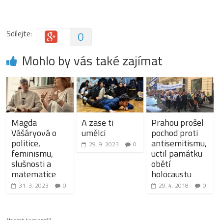
Sdílejte:
0
Mohlo by vás také zajímat
Magda
A zase ti
Prahou prošel
Vášáryová o
umělci
pochod proti
politice,
antisemitismu,
29. 9. 2023
0
feminismu,
uctil památku
slušnosti a
obětí
matematice
holocaustu
31. 3. 2023
0
29. 4. 2018
0