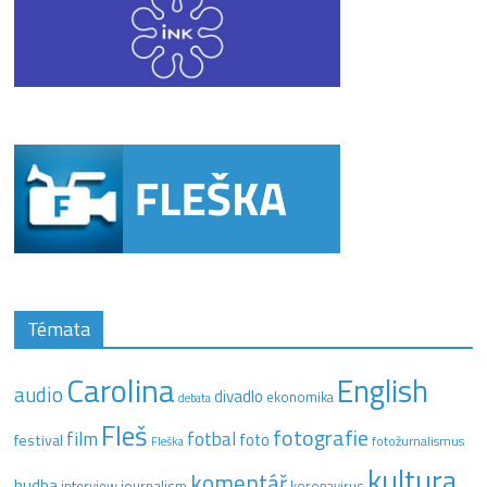
Témata
Carolina
English
audio
divadlo
ekonomika
debata
Fleš
fotografie
film
fotbal
festival
foto
fotožurnalismus
Fleška
kultura
komentář
hudba
interview
journalism
koronavirus