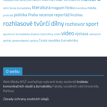
literatura
magazín Fleška
média
letní škola žurnalistiky
menšina
recenze
politika
reportáž
Praha
Rozhlas
podcast
rozhlasové tvůrčí dílny
sport
rozhovor
video
výstava
sportovní žurnalistika
tvůrčí dílny
studium
umění
zahraniční
žurnalistika
Česká republika
zpravodajství
zprávy
politika
O webu
Web Média IKSŽ zveřejňuje vybrané texty studentů
Institutu
komunikačních studií a žurnalistiky
Fakulty sociálních věd Univerzity
Karlovy.
Zásady ochrany osobních údajů
.