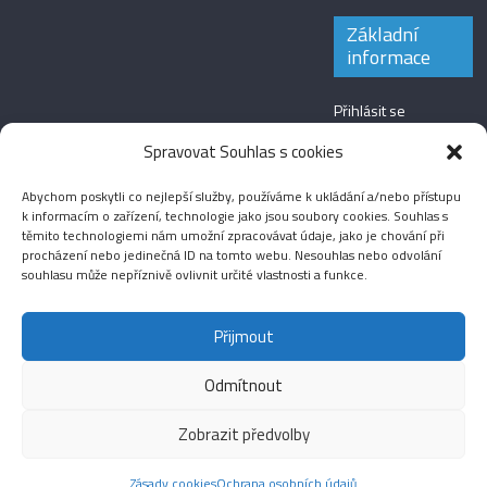
Základní
informace
Přihlásit se
Zdroj kanálů
Spravovat Souhlas s cookies
(příspěvky)
Abychom poskytli co nejlepší služby, používáme k ukládání a/nebo přístupu
Kanál komentářů
k informacím o zařízení, technologie jako jsou soubory cookies. Souhlas s
těmito technologiemi nám umožní zpracovávat údaje, jako je chování při
Česká lokalizace
procházení nebo jedinečná ID na tomto webu. Nesouhlas nebo odvolání
souhlasu může nepříznivě ovlivnit určité vlastnosti a funkce.
Přijmout
Odmítnout
Aktuality
Magazín
Fotografie
Audio
Video
English
Sport
Menšinová témata
Copyright © 2026
Média IKSŽ
. All rights reserved.
Zobrazit předvolby
Theme: ColorMag Pro by
ThemeGrill
. Drevet av
WordPress
.
Zásady cookies
Ochrana osobních údajů