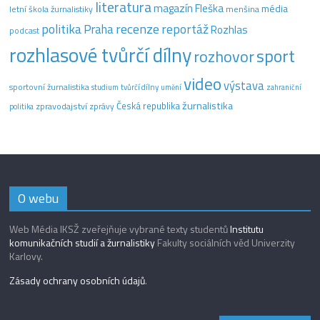
literatura
magazín Fleška
média
letní škola žurnalistiky
menšina
recenze
politika
reportáž
Praha
Rozhlas
podcast
rozhlasové tvůrčí dílny
sport
rozhovor
video
výstava
sportovní žurnalistika
tvůrčí dílny
studium
umění
zahraniční
žurnalistika
Česká republika
zpravodajství
zprávy
politika
O webu
Web Média IKSŽ zveřejňuje vybrané texty studentů
Institutu
komunikačních studií a žurnalistiky
Fakulty sociálních věd Univerzity
Karlovy.
Zásady ochrany osobních údajů
.