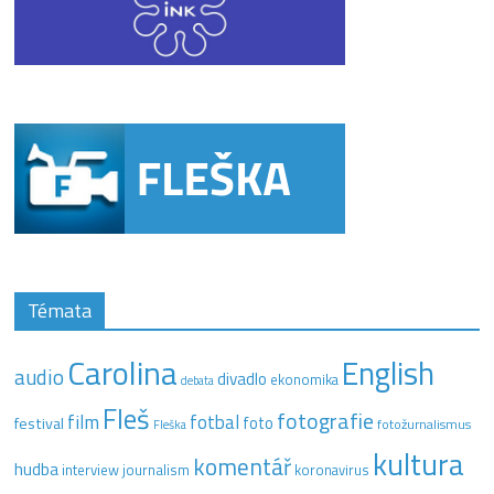
Témata
Carolina
English
audio
divadlo
ekonomika
debata
Fleš
fotografie
film
fotbal
festival
foto
fotožurnalismus
Fleška
kultura
komentář
hudba
interview
journalism
koronavirus