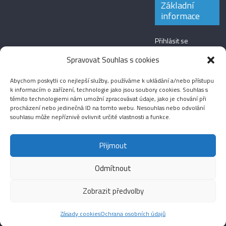
Základní
informace
Přihlásit se
Zdroj kanálů
Spravovat Souhlas s cookies
(příspěvky)
Abychom poskytli co nejlepší služby, používáme k ukládání a/nebo přístupu
Kanál komentářů
k informacím o zařízení, technologie jako jsou soubory cookies. Souhlas s
těmito technologiemi nám umožní zpracovávat údaje, jako je chování při
Česká lokalizace
procházení nebo jedinečná ID na tomto webu. Nesouhlas nebo odvolání
souhlasu může nepříznivě ovlivnit určité vlastnosti a funkce.
Přijmout
Odmítnout
Aktuality
Magazín
Fotografie
Audio
Video
English
Sport
Menšinová témata
Copyright © 2026
Média IKSŽ
. All rights reserved.
Zobrazit předvolby
Theme: ColorMag Pro by
ThemeGrill
. Drevet av
WordPress
.
Zásady cookies
Ochrana osobních údajů