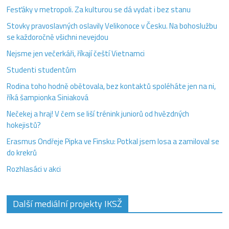
Fesťáky v metropoli. Za kulturou se dá vydat i bez stanu
Stovky pravoslavných oslavily Velikonoce v Česku. Na bohoslužbu
se každoročně všichni nevejdou
Nejsme jen večerkáři, říkají čeští Vietnamci
Studenti studentům
Rodina toho hodně obětovala, bez kontaktů spoléháte jen na ni,
říká šampionka Siniaková
Nečekej a hraj! V čem se liší trénink juniorů od hvězdných
hokejistů?
Erasmus Ondřeje Pipka ve Finsku: Potkal jsem losa a zamiloval se
do krekrů
Rozhlasáci v akci
Další mediální projekty IKSŽ