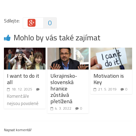
Sdílejte:
0
Mohlo by vás také zajímat
I want to do it
Ukrajinsko-
Motivation is
all
slovenská
Key
hranice
18. 12. 2025
21. 5. 2019
0
zůstává
Komentáře
přetížená
nejsou povolené
4. 3. 2022
0
Napsat komentář