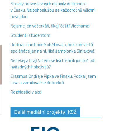
Stovky pravoslavných oslavily Velikonoce
v Česku. Na bohoslužbu se každoročně všichni
nevejdou
Nejsme jen večerkáři, říkají čeští Vietnamci
Studenti studentům
Rodina toho hodně obětovala, bez kontaktů
spoléháte jen na ni, říká šampionka Siniaková
Nečekej a hraj! V čem se liší trénink juniorů od
hvězdných hokejistů?
Erasmus Ondřeje Pipka ve Finsku: Potkal jsem
losa a zamiloval se do krekrů
Rozhlasáci v akci
Další mediální projekty IKSŽ