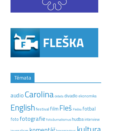
Témata
Carolina
audio
divadlo
ekonomika
debata
English
Fleš
film
fotbal
festival
Fleška
fotografie
hudba
foto
interview
fotožurnalismus
kultura
komentář
journalism
koronavirus