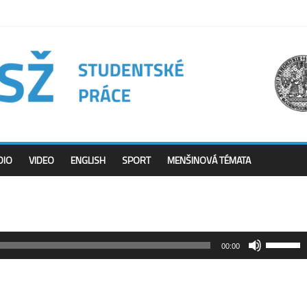
DIO
VIDEO
ENGLISH
SPORT
MENŠINOVÁ TÉMATA
Použitím
00:00
šipek
nahoru/d
zvýšíte
nebo