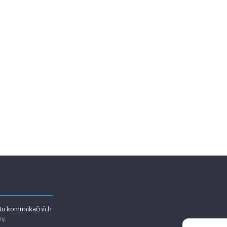
utu komunikačních
vy.