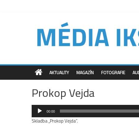
AKTUALITY
MAGAZÍN
FOTOGRAFIE
AU
Prokop Vejda
Audio
00:00
přehrávač
Skladba „Prokop Vejda“.