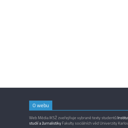
O webu
Web Média IKSŽ zveřejňuje vybrané texty studentů
Instit
studií a žurnalistiky
Fakulty sociálních věd Univerzity Karlo