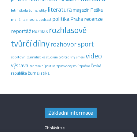
literatura
magazín Fleška
letní škola žurnalistiky
recenze
politika
Praha
média
menšina
podcast
rozhlasové
reportáž
Rozhlas
tvůrčí dílny
sport
rozhovor
video
sportovní žurnalistika
tvůrčí dílny
studium
umění
výstava
Česká
zpravodajství
zprávy
zahraniční politika
žurnalistika
republika
Základní informace
Přihlásit se