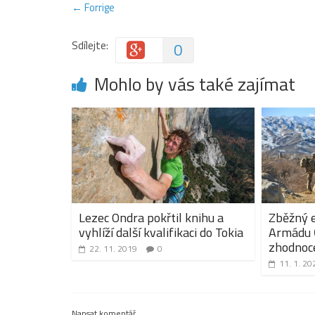
← Forrige
Sdílejte:
0
Mohlo by vás také zajímat
Lezec Ondra pokřtil knihu a
Zběžný 
vyhlíží další kvalifikaci do Tokia
Armádu Č
zhodnoce
22. 11. 2019
0
11. 1. 20
Napsat komentář