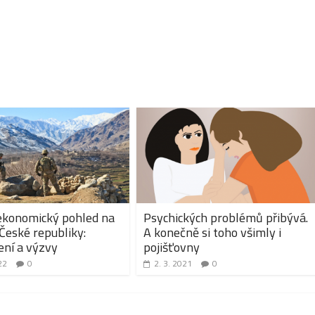
snížíte
úroveň
hlasitosti.
ekonomický pohled na
Psychických problémů přibývá.
eské republiky:
A konečně si toho všimly i
ní a výzvy
pojišťovny
22
0
2. 3. 2021
0