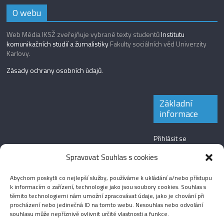
O webu
Web Média IKSŽ zveřejňuje vybrané texty studentů
Institutu
komunikačních studií a žurnalistiky
Fakulty sociálních věd Univerzity
Karlovy.
Zásady ochrany osobních údajů
.
Základní
informace
Přihlásit se
Zdroj kanálů
Spravovat Souhlas s cookies
(příspěvky)
Abychom poskytli co nejlepší služby, používáme k ukládání a/nebo přístupu
Kanál komentářů
k informacím o zařízení, technologie jako jsou soubory cookies. Souhlas s
těmito technologiemi nám umožní zpracovávat údaje, jako je chování při
Česká lokalizace
procházení nebo jedinečná ID na tomto webu. Nesouhlas nebo odvolání
souhlasu může nepříznivě ovlivnit určité vlastnosti a funkce.