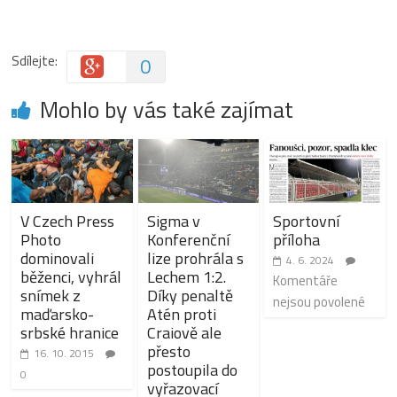
Sdílejte:
0
Mohlo by vás také zajímat
V Czech Press
Sigma v
Sportovní
Photo
Konferenční
příloha
dominovali
lize prohrála s
4. 6. 2024
běženci, vyhrál
Lechem 1:2.
Komentáře
snímek z
Díky penaltě
nejsou povolené
maďarsko-
Atén proti
srbské hranice
Craiově ale
přesto
16. 10. 2015
postoupila do
0
vyřazovací