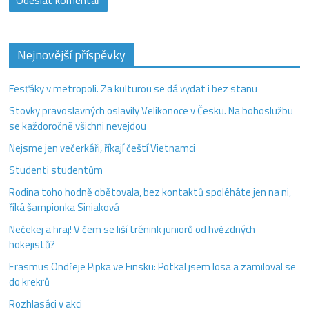
Nejnovější příspěvky
Fesťáky v metropoli. Za kulturou se dá vydat i bez stanu
Stovky pravoslavných oslavily Velikonoce v Česku. Na bohoslužbu
se každoročně všichni nevejdou
Nejsme jen večerkáři, říkají čeští Vietnamci
Studenti studentům
Rodina toho hodně obětovala, bez kontaktů spoléháte jen na ni,
říká šampionka Siniaková
Nečekej a hraj! V čem se liší trénink juniorů od hvězdných
hokejistů?
Erasmus Ondřeje Pipka ve Finsku: Potkal jsem losa a zamiloval se
do krekrů
Rozhlasáci v akci