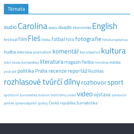
Témata
Carolina
English
audio
divadlo
ekonomika
debata
Fleš
fotografie
film
fotbal
festival
foto
fotožurnalismus
Fleška
kultura
komentář
hudba
interview
journalism
koronavirus
literatura
magazín Fleška
média
letní škola žurnalistiky
menšina
recenze
politika
reportáž
Praha
Rozhlas
podcast
rozhlasové tvůrčí dílny
sport
rozhovor
video
výstava
sportovní žurnalistika
tvůrčí dílny
studium
umění
zahraniční
žurnalistika
Česká republika
zpravodajství
zprávy
politika