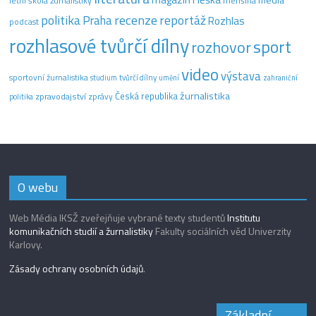
letní škola žurnalistiky
menšina
recenze
politika
reportáž
Praha
Rozhlas
podcast
rozhlasové tvůrčí dílny
sport
rozhovor
video
výstava
sportovní žurnalistika
tvůrčí dílny
studium
umění
zahraniční
žurnalistika
Česká republika
zpravodajství
zprávy
politika
O webu
Web Média IKSŽ zveřejňuje vybrané texty studentů
Institutu
komunikačních studií a žurnalistiky
Fakulty sociálních věd Univerzity
Karlovy.
Zásady ochrany osobních údajů
.
Základní