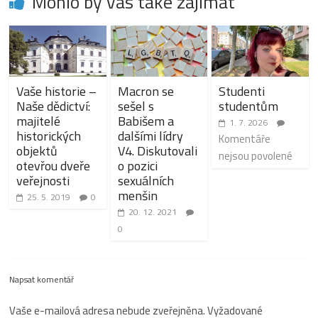
Mohlo by vás také zajímat
Vaše historie –
Macron se
Studenti
Naše dědictví:
sešel s
studentům
majitelé
Babišem a
1. 7. 2026
historických
dalšími lídry
Komentáře
objektů
V4. Diskutovali
nejsou povolené
otevřou dveře
o pozici
veřejnosti
sexuálních
menšin
25. 5. 2019
0
20. 12. 2021
0
Napsat komentář
Vaše e-mailová adresa nebude zveřejněna.
Vyžadované