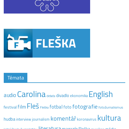
Témata
Carolina
English
audio
divadlo
ekonomika
debata
Fleš
fotografie
film
fotbal
festival
foto
fotožurnalismus
Fleška
kultura
komentář
hudba
interview
journalism
koronavirus
literatura
magazín Fleška
média