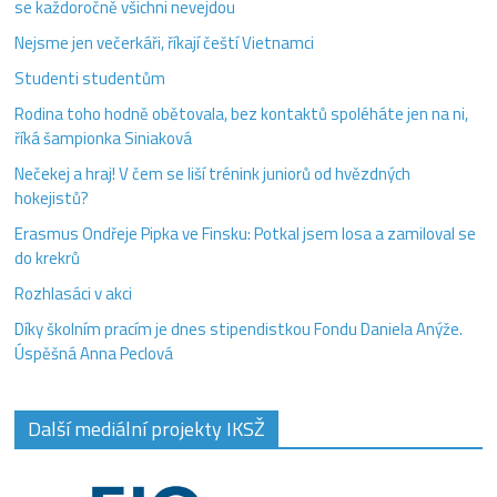
se každoročně všichni nevejdou
Nejsme jen večerkáři, říkají čeští Vietnamci
Studenti studentům
Rodina toho hodně obětovala, bez kontaktů spoléháte jen na ni,
říká šampionka Siniaková
Nečekej a hraj! V čem se liší trénink juniorů od hvězdných
hokejistů?
Erasmus Ondřeje Pipka ve Finsku: Potkal jsem losa a zamiloval se
do krekrů
Rozhlasáci v akci
Díky školním pracím je dnes stipendistkou Fondu Daniela Anýže.
Úspěšná Anna Peclová
Další mediální projekty IKSŽ