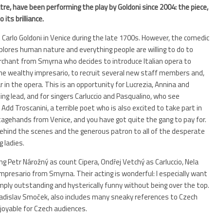
re, have been performing the play by Goldoni since 2004: the piece,
its brilliance.
t Carlo Goldoni in Venice during the late 1700s. However, the comedic
explores human nature and everything people are willing to do to
erchant from Smyrna who decides to introduce Italian opera to
the wealthy impresario, to recruit several new staff members and,
ar in the opera. This is an opportunity for Lucrezia, Annina and
ng lead, and for singers Carluccio and Pasqualino, who see
dd Troscanini, a terrible poet who is also excited to take part in
tagehands from Venice, and you have got quite the gang to pay for.
behind the scenes and the generous patron to all of the desperate
g ladies.
ng Petr Nárožný as count Cipera, Ondřej Vetchý as Carluccio, Nela
presario from Smyrna. Their acting is wonderful: I especially want
mply outstanding and hysterically funny without being over the top.
 Ladislav Smoček, also includes many sneaky references to Czech
joyable for Czech audiences.