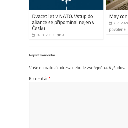
Dvacet let v NATO. Vstup do
May con
aliance se připomínal nejen v
7. 2. 202
Česku
povolené
20. 3. 2019
0
Napsat komentář
Vaše e-mailová adresa nebude zveřejněna.
Vyžadovan
Komentář
*