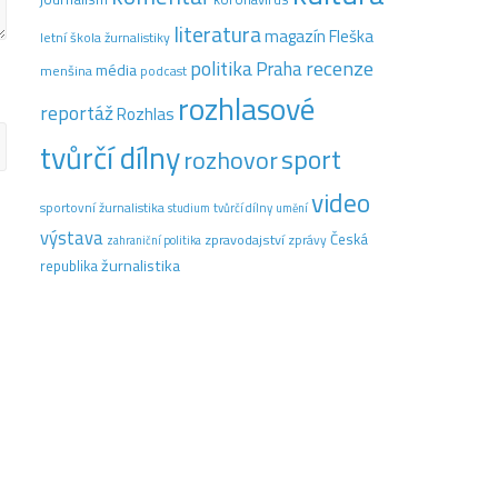
literatura
magazín Fleška
letní škola žurnalistiky
recenze
politika
Praha
média
menšina
podcast
rozhlasové
reportáž
Rozhlas
tvůrčí dílny
sport
rozhovor
video
sportovní žurnalistika
tvůrčí dílny
studium
umění
výstava
Česká
zpravodajství
zprávy
zahraniční politika
žurnalistika
republika