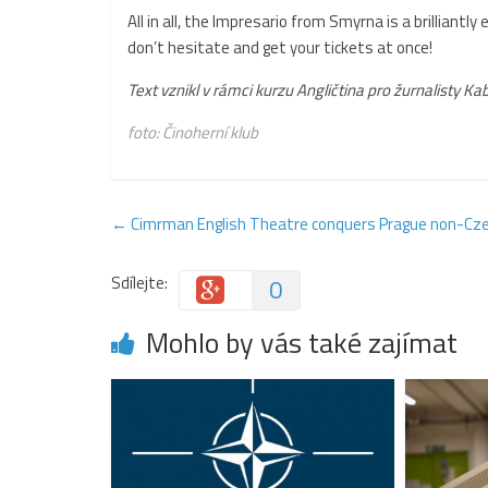
All in all, the Impresario from Smyrna is a brilliantl
don’t hesitate and get your tickets at once!
Text vznikl v rámci kurzu Angličtina pro žurnalisty Ka
foto: Činoherní klub
←
Cimrman English Theatre conquers Prague non-Cze
Sdílejte:
0
Mohlo by vás také zajímat