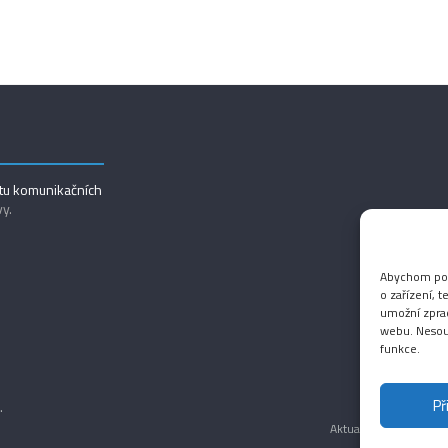
utu komunikačních
vy.
Abychom posk
o zařízení, 
umožní zprac
webu. Nesouh
funkce.
Př
.
Aktuality
Magazín