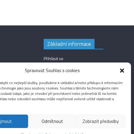
Základní informace
Přihlásit se
Zdroj kanálů (příspěvky)
Spravovat Souhlas s cookies
Kanál komentářů
ytli co nejlepší služby, používáme k ukládání a/nebo přístupu k informacím
Česká lokalizace
technologie jako jsou soubory cookies. Souhlas s těmito technologiemi nám
ovávat údaje, jako je chování při procházení nebo jedinečná ID na tomto
las nebo odvolání souhlasu může nepříznivě ovlivnit určité vlastnosti a
ijmout
Odmítnout
Zobrazit předvolby
Fotografie
Audio
Video
English
Sport
Menšinová témata