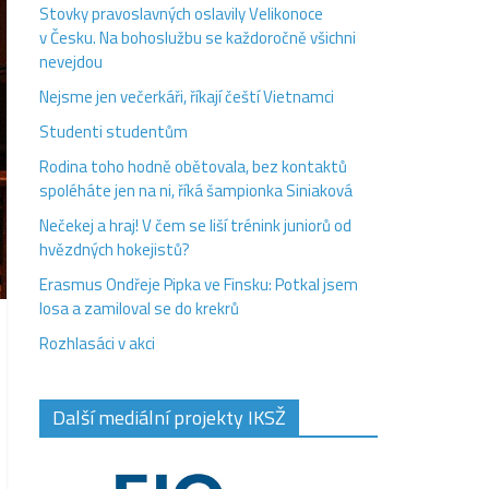
Stovky pravoslavných oslavily Velikonoce
v Česku. Na bohoslužbu se každoročně všichni
nevejdou
Nejsme jen večerkáři, říkají čeští Vietnamci
Studenti studentům
Rodina toho hodně obětovala, bez kontaktů
spoléháte jen na ni, říká šampionka Siniaková
Nečekej a hraj! V čem se liší trénink juniorů od
hvězdných hokejistů?
Erasmus Ondřeje Pipka ve Finsku: Potkal jsem
losa a zamiloval se do krekrů
Rozhlasáci v akci
Další mediální projekty IKSŽ