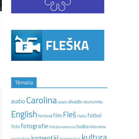
Témata
Carolina
audio
divadlo
ekonomika
debata
English
Fleš
film
fotbal
festival
Fleška
fotografie
hudba
foto
interview
fotožurnalismus
kultura
komentář
journalism
koronavirus