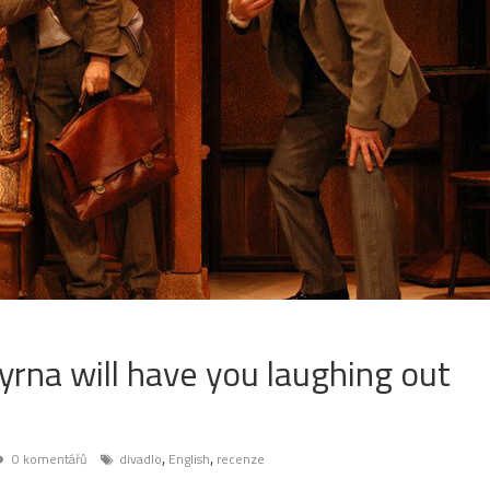
rna will have you laughing out
,
,
0 komentářů
divadlo
English
recenze