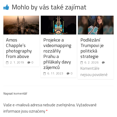
Mohlo by vás také zajímat
Amos
Projekce a
Podlézání
Chapple’s
videomapping
Trumpovi je
photography
rozzářily
politická
from above
Prahu a
strategie
přilákaly davy
2. 1. 2019
0
6. 2. 2026
zájemců
Komentáře
6. 11. 2023
0
nejsou povolené
Napsat komentář
Vaše e-mailová adresa nebude zveřejněna.
Vyžadované
informace jsou označeny
*