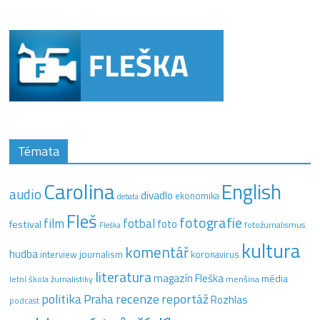
Témata
Carolina
English
audio
divadlo
ekonomika
debata
Fleš
fotografie
film
fotbal
festival
foto
fotožurnalismus
Fleška
kultura
komentář
hudba
interview
journalism
koronavirus
literatura
magazín Fleška
média
letní škola žurnalistiky
menšina
recenze
politika
reportáž
Praha
Rozhlas
podcast