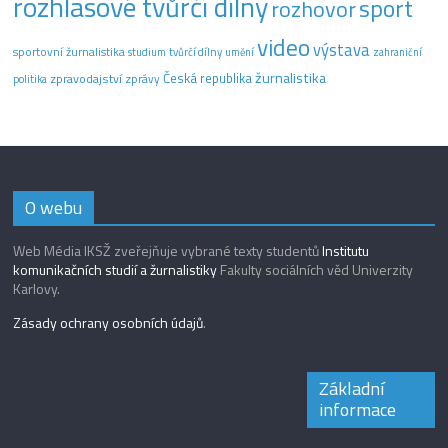
rozhlasové tvůrčí dílny
sport
rozhovor
video
výstava
sportovní žurnalistika
tvůrčí dílny
studium
umění
zahraniční
žurnalistika
Česká republika
zpravodajství
zprávy
politika
O webu
Web Média IKSŽ zveřejňuje vybrané texty studentů
Institutu
komunikačních studií a žurnalistiky
Fakulty sociálních věd Univerzity
Karlovy.
Zásady ochrany osobních údajů
.
Základní
informace