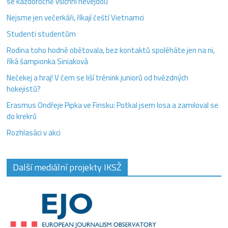
se každoročně všichni nevejdou
Nejsme jen večerkáři, říkají čeští Vietnamci
Studenti studentům
Rodina toho hodně obětovala, bez kontaktů spoléháte jen na ni,
říká šampionka Siniaková
Nečekej a hraj! V čem se liší trénink juniorů od hvězdných
hokejistů?
Erasmus Ondřeje Pipka ve Finsku: Potkal jsem losa a zamiloval se
do krekrů
Rozhlasáci v akci
Další mediální projekty IKSŽ