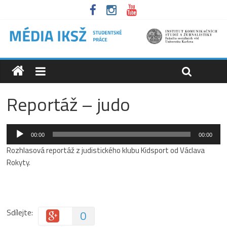
Reportáž – judo
Audio
00:00
00:00
přehrávač
Rozhlasová reportáž z judistického klubu Kidsport od Václava
Rokyty.
Sdílejte:
0