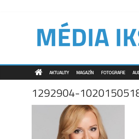
AKTUALITY
MAGAZÍN
FOTOGRAFIE
AU
1292904-102015051