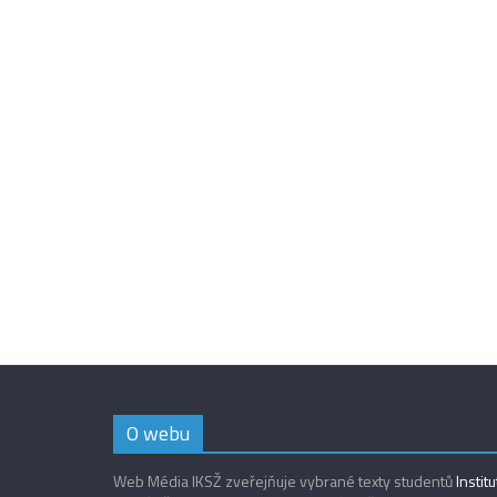
O webu
Web Média IKSŽ zveřejňuje vybrané texty studentů
Instit