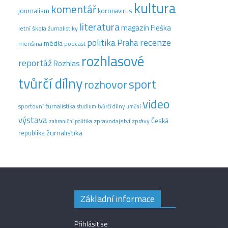
kultura
komentář
journalism
koronavirus
literatura
magazín Fleška
letní škola žurnalistiky
recenze
politika
Praha
média
menšina
podcast
rozhlasové
reportáž
Rozhlas
tvůrčí dílny
sport
rozhovor
video
sportovní žurnalistika
tvůrčí dílny
studium
umění
výstava
Česká
zpravodajství
zprávy
zahraniční politika
žurnalistika
republika
Základní informace
Přihlásit se