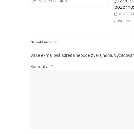
„Už ve š
28. 4. 2022
0
pozornos
6. 2. 202
povolené
Napsat komentář
Vaše e-mailová adresa nebude zveřejněna.
Vyžadovan
Komentář
*