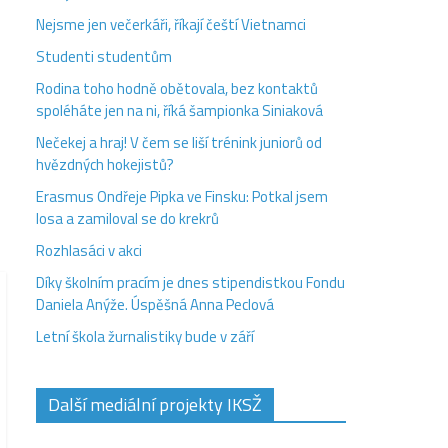
Nejsme jen večerkáři, říkají čeští Vietnamci
Studenti studentům
Rodina toho hodně obětovala, bez kontaktů
spoléháte jen na ni, říká šampionka Siniaková
Nečekej a hraj! V čem se liší trénink juniorů od
hvězdných hokejistů?
Erasmus Ondřeje Pipka ve Finsku: Potkal jsem
losa a zamiloval se do krekrů
Rozhlasáci v akci
Díky školním pracím je dnes stipendistkou Fondu
Daniela Anýže. Úspěšná Anna Peclová
Letní škola žurnalistiky bude v září
Další mediální projekty IKSŽ