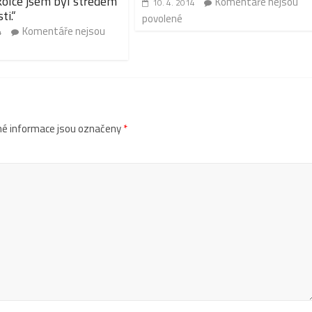
kolce jsem byl středem
Komentáře nejsou
10. 4. 2014
ti.“
povolené
Komentáře nejsou
4
é informace jsou označeny
*