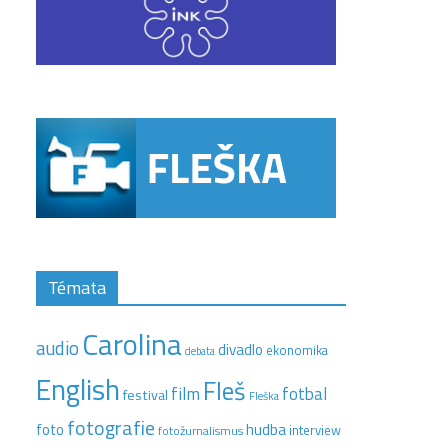
Témata
Carolina
audio
divadlo
ekonomika
debata
English
Fleš
film
fotbal
festival
Fleška
fotografie
hudba
foto
interview
fotožurnalismus