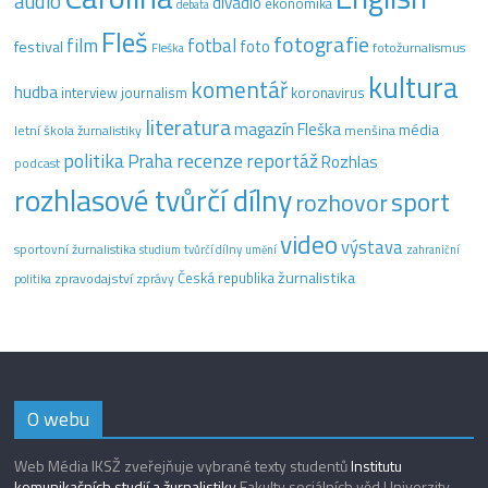
audio
divadlo
ekonomika
debata
Fleš
fotografie
film
fotbal
festival
foto
fotožurnalismus
Fleška
kultura
komentář
hudba
interview
journalism
koronavirus
literatura
magazín Fleška
média
letní škola žurnalistiky
menšina
recenze
politika
reportáž
Praha
Rozhlas
podcast
rozhlasové tvůrčí dílny
sport
rozhovor
video
výstava
sportovní žurnalistika
tvůrčí dílny
studium
umění
zahraniční
žurnalistika
Česká republika
zpravodajství
zprávy
politika
O webu
Web Média IKSŽ zveřejňuje vybrané texty studentů
Institutu
komunikačních studií a žurnalistiky
Fakulty sociálních věd Univerzity