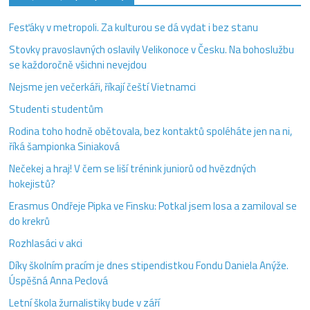
Fesťáky v metropoli. Za kulturou se dá vydat i bez stanu
Stovky pravoslavných oslavily Velikonoce v Česku. Na bohoslužbu
se každoročně všichni nevejdou
Nejsme jen večerkáři, říkají čeští Vietnamci
Studenti studentům
Rodina toho hodně obětovala, bez kontaktů spoléháte jen na ni,
říká šampionka Siniaková
Nečekej a hraj! V čem se liší trénink juniorů od hvězdných
hokejistů?
Erasmus Ondřeje Pipka ve Finsku: Potkal jsem losa a zamiloval se
do krekrů
Rozhlasáci v akci
Díky školním pracím je dnes stipendistkou Fondu Daniela Anýže.
Úspěšná Anna Peclová
Letní škola žurnalistiky bude v září