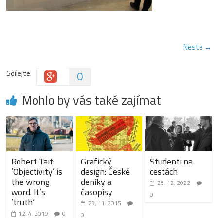
Neste →
Sdílejte:
0
Mohlo by vás také zajímat
Robert Tait:
Grafický
Studenti na
‘Objectivity’ is
design: České
cestách
the wrong
deníky a
28. 12. 2022
word. It’s
časopisy
0
‘truth’
23. 11. 2015
12. 4. 2019
0
0