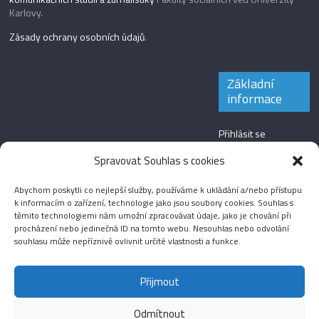
Karlovy.
Zásady ochrany osobních údajů
.
Základní
informace
Přihlásit se
Zdroj kanálů
Spravovat Souhlas s cookies
(příspěvky)
Abychom poskytli co nejlepší služby, používáme k ukládání a/nebo přístupu
Kanál komentářů
k informacím o zařízení, technologie jako jsou soubory cookies. Souhlas s
těmito technologiemi nám umožní zpracovávat údaje, jako je chování při
Česká lokalizace
procházení nebo jedinečná ID na tomto webu. Nesouhlas nebo odvolání
souhlasu může nepříznivě ovlivnit určité vlastnosti a funkce.
Přijmout
Odmítnout
Aktuality
Magazín
Fotografie
Audio
Video
English
Sport