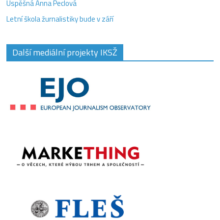
Úspěšná Anna Peclová
Letní škola žurnalistiky bude v září
Další mediální projekty IKSŽ