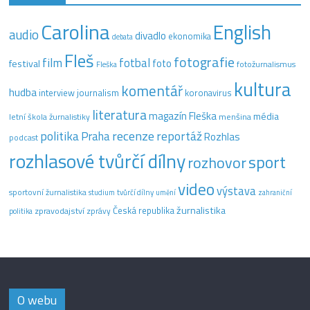
Carolina
English
audio
divadlo
ekonomika
debata
Fleš
fotografie
film
fotbal
festival
foto
fotožurnalismus
Fleška
kultura
komentář
hudba
interview
journalism
koronavirus
literatura
magazín Fleška
média
letní škola žurnalistiky
menšina
recenze
politika
reportáž
Praha
Rozhlas
podcast
rozhlasové tvůrčí dílny
sport
rozhovor
video
výstava
sportovní žurnalistika
tvůrčí dílny
studium
umění
zahraniční
žurnalistika
Česká republika
zpravodajství
zprávy
politika
O webu