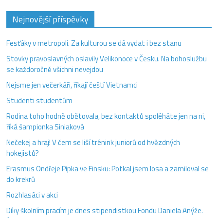
Nejnovější příspěvky
Fesťáky v metropoli. Za kulturou se dá vydat i bez stanu
Stovky pravoslavných oslavily Velikonoce v Česku. Na bohoslužbu
se každoročně všichni nevejdou
Nejsme jen večerkáři, říkají čeští Vietnamci
Studenti studentům
Rodina toho hodně obětovala, bez kontaktů spoléháte jen na ni,
říká šampionka Siniaková
Nečekej a hraj! V čem se liší trénink juniorů od hvězdných
hokejistů?
Erasmus Ondřeje Pipka ve Finsku: Potkal jsem losa a zamiloval se
do krekrů
Rozhlasáci v akci
Díky školním pracím je dnes stipendistkou Fondu Daniela Anýže.