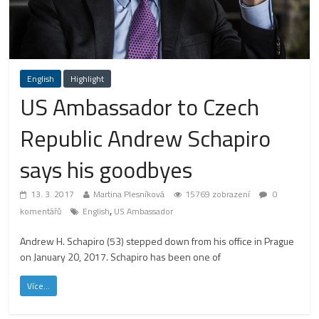
English
Highlight
US Ambassador to Czech
Republic Andrew Schapiro
says his goodbyes
13. 3. 2017
Martina Plesníková
15769 zobrazení
0
,
komentářů
English
US Ambassador
Andrew H. Schapiro (53) stepped down from his office in Prague
on January 20, 2017. Schapiro has been one of
Více...