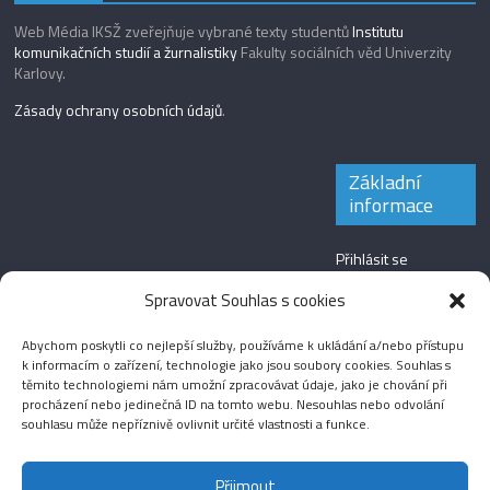
Web Média IKSŽ zveřejňuje vybrané texty studentů
Institutu
komunikačních studií a žurnalistiky
Fakulty sociálních věd Univerzity
Karlovy.
Zásady ochrany osobních údajů
.
Základní
informace
Přihlásit se
Zdroj kanálů
Spravovat Souhlas s cookies
(příspěvky)
Abychom poskytli co nejlepší služby, používáme k ukládání a/nebo přístupu
Kanál komentářů
k informacím o zařízení, technologie jako jsou soubory cookies. Souhlas s
těmito technologiemi nám umožní zpracovávat údaje, jako je chování při
Česká lokalizace
procházení nebo jedinečná ID na tomto webu. Nesouhlas nebo odvolání
souhlasu může nepříznivě ovlivnit určité vlastnosti a funkce.
Přijmout