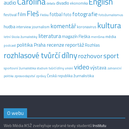
Carolina
English
audio
divadlo
ekonomika
debata
Fleš
fotografie
film
fotbal
festival
foto
fotožurnalismus
Fleška
kultura
komentář
hudba
interview
journalism
koronavirus
literatura
magazín Fleška
média
letní škola žurnalistiky
menšina
recenze
politika
reportáž
Praha
Rozhlas
podcast
rozhlasové tvůrčí dílny
sport
rozhovor
video
výstava
sportovní žurnalistika
tvůrčí dílny
studium
umění
zahraniční
žurnalistika
Česká republika
zpravodajství
zprávy
politika
O webu
Web Média IKSŽ zveřejňuje vybrané texty studentů
Institutu