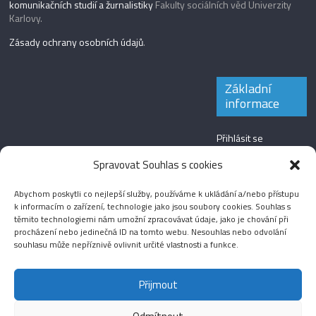
komunikačních studií a žurnalistiky
Fakulty sociálních věd Univerzity
Karlovy.
Zásady ochrany osobních údajů
.
Základní
informace
Přihlásit se
Zdroj kanálů
Spravovat Souhlas s cookies
(příspěvky)
Abychom poskytli co nejlepší služby, používáme k ukládání a/nebo přístupu
Kanál komentářů
k informacím o zařízení, technologie jako jsou soubory cookies. Souhlas s
těmito technologiemi nám umožní zpracovávat údaje, jako je chování při
Česká lokalizace
procházení nebo jedinečná ID na tomto webu. Nesouhlas nebo odvolání
souhlasu může nepříznivě ovlivnit určité vlastnosti a funkce.
Přijmout