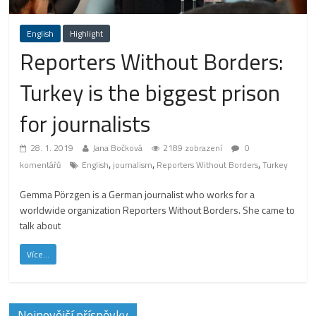
English
Highlight
Reporters Without Borders:
Turkey is the biggest prison
for journalists
28. 1. 2019
Jana Bočková
2189 zobrazení
0
,
,
,
komentářů
English
journalism
Reporters Without Borders
Turkey
Gemma Pörzgen is a German journalist who works for a
worldwide organization Reporters Without Borders. She came to
talk about
Více...
Nejnovější příspěvky