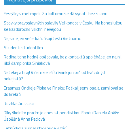
Fesťáky v metropoli. Za kulturou se dá vydat i bez stanu
Stovky pravoslavných oslavily Velikonoce v Česku. Na bohoslužbu
se každoročně všichni nevejdou
Nejsme jen večerkáři, říkají čeští Vietnamci
Studenti studentům
Rodina toho hodně obětovala, bez kontaktů spoléháte jen na ni,
říká šampionka Siniaková
Nečekej a hraj! V čem se liší trénink juniorů od hvězdných
hokejistů?
Erasmus Ondřeje Pipka ve Finsku: Potkal jsem losa a zamiloval se
do krekrů
Rozhlasáci v akci
Díky školním pracím je dnes stipendistkou Fondu Daniela Anýže.
Úspěšná Anna Peclová
Letní škola žurnalistiky bude v září