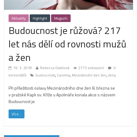
Aktuality
Highlight
Magazín
Budoucnost je růžová? 217
let nás dělí od rovnosti mužů
a žen
19. 3. 2018
Rebecca Diatilová
2773 zobrazení
0
,
,
,
komentářů
budoucnost
Carolina
Mezinárodní den žen
ženy
Při příležitosti oslavy Mezinárodního dne žen 8. března se
v pražské Kapli sv. Kříže u Apolináře konala akce s názvem
Budoucnost je
Více...