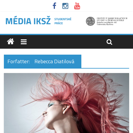
Forfatter:
Rebecca Diatilová