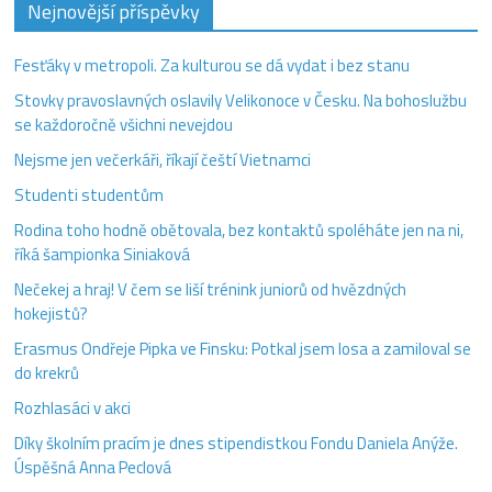
Nejnovější příspěvky
Fesťáky v metropoli. Za kulturou se dá vydat i bez stanu
Stovky pravoslavných oslavily Velikonoce v Česku. Na bohoslužbu
se každoročně všichni nevejdou
Nejsme jen večerkáři, říkají čeští Vietnamci
Studenti studentům
Rodina toho hodně obětovala, bez kontaktů spoléháte jen na ni,
říká šampionka Siniaková
Nečekej a hraj! V čem se liší trénink juniorů od hvězdných
hokejistů?
Erasmus Ondřeje Pipka ve Finsku: Potkal jsem losa a zamiloval se
do krekrů
Rozhlasáci v akci
Díky školním pracím je dnes stipendistkou Fondu Daniela Anýže.
Úspěšná Anna Peclová