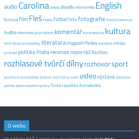
Carolina
English
audio
divadlo
ekonomika
debata
Fleš
fotografie
film
fotbal
festival
foto
fotožurnalismus
Fleška
kultura
komentář
hudba
interview
journalism
koronavirus
literatura
magazín Fleška
média
letní škola žurnalistiky
menšina
recenze
politika
reportáž
Praha
Rozhlas
podcast
rozhlasové tvůrčí dílny
sport
rozhovor
video
výstava
sportovní žurnalistika
tvůrčí dílny
studium
umění
zahraniční
žurnalistika
Česká republika
zpravodajství
zprávy
politika
O webu
Web Média IKSŽ zveřejňuje vybrané texty studentů
Institutu