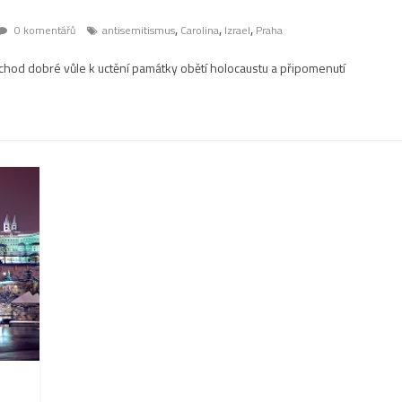
,
,
,
0 komentářů
antisemitismus
Carolina
Izrael
Praha
chod dobré vůle k uctění památky obětí holocaustu a připomenutí