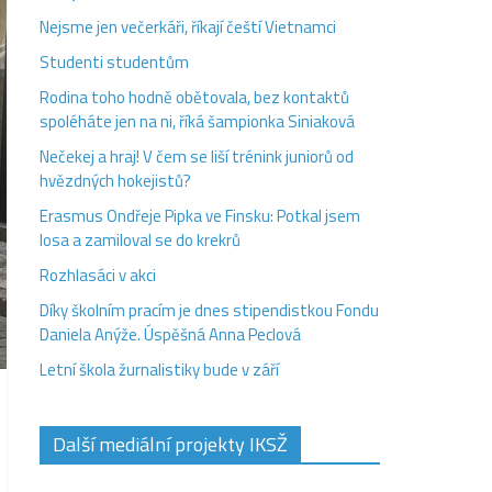
Nejsme jen večerkáři, říkají čeští Vietnamci
Studenti studentům
Rodina toho hodně obětovala, bez kontaktů
spoléháte jen na ni, říká šampionka Siniaková
Nečekej a hraj! V čem se liší trénink juniorů od
hvězdných hokejistů?
Erasmus Ondřeje Pipka ve Finsku: Potkal jsem
losa a zamiloval se do krekrů
Rozhlasáci v akci
Díky školním pracím je dnes stipendistkou Fondu
Daniela Anýže. Úspěšná Anna Peclová
Letní škola žurnalistiky bude v září
Další mediální projekty IKSŽ