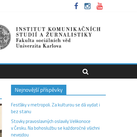
Nejnovější příspěvky
Fesťáky v metropoli. Za kulturou se dá vydat i
bez stanu
Stovky pravoslavných oslavily Velikonoce
v Česku. Na bohoslužbu se každoročně všichni
nevejdou