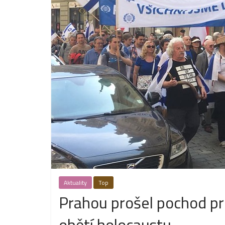
Aktuality
Top
Prahou prošel pochod pr
obětí holocaustu