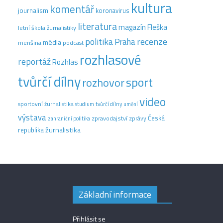
kultura
komentář
journalism
koronavirus
literatura
magazín Fleška
letní škola žurnalistiky
recenze
politika
Praha
média
menšina
podcast
rozhlasové
reportáž
Rozhlas
tvůrčí dílny
sport
rozhovor
video
sportovní žurnalistika
tvůrčí dílny
studium
umění
výstava
Česká
zpravodajství
zprávy
zahraniční politika
žurnalistika
republika
Základní informace
Přihlásit se