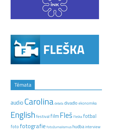
Témata
Carolina
audio
divadlo
ekonomika
debata
English
Fleš
film
fotbal
festival
Fleška
fotografie
hudba
foto
interview
fotožurnalismus