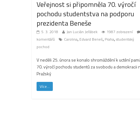
Veřejnost si připomněla 70. výročí
pochodu studentstva na podporu
prezidenta Beneše
5. 3. 2018
Jan Lucián Jeřábek
1987 zobrazení
,
,
,
komentářů
Carolina
Edvard Beneš
Praha
studentský
pochod
V neděli 25. února se konalo shromáždění k uctění pam
70. výročí pochodu studentů za svobodu a demokracii 
Pražský
Více...