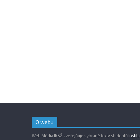
O webu
Web Média IKSŽ zveřejňuje vybrané texty studentů
Instit