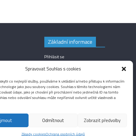
Základní informace
Přihlásit se
Zdroj kanálů (příspěvky)
Spravovat Souhlas s cookies
Kanál komentářů
ytli co nejlepší služby, používáme k ukládání a/nebo přístupu k informacím
Česká lokalizace
technologie jako jsou soubory cookies. Souhlas s těmito technologiemi nám
ovávat údaje, jako je chování při procházení nebo jedinečná ID na tomto
las nebo odvolání souhlasu může nepříznivě ovlivnit určité vlastnosti a
ijmout
Odmítnout
Zobrazit předvolby
Fotografie
Audio
Video
English
Sport
Menšinová témata
Zásady cookies
Ochrana osobních údajů