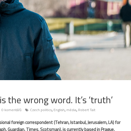
 is the wrong word. It’s ‘truth’
,
,
,
0 komentářů
Czech politics
English
média
Robert Tait
sional
foreign
correspondent
(
Tehran
,
Istanbul
,
Jerusalem
,
LA
)
for
aph
,
Guardian
,
Times
,
Scotsman
),
is
currently
based
in
Prague
,