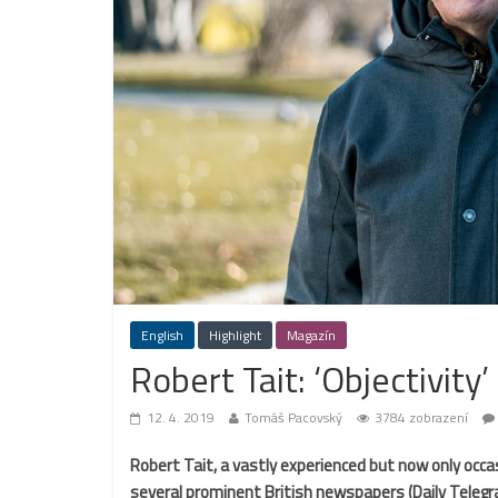
English
Highlight
Magazín
Robert Tait: ‘Objectivity’
12. 4. 2019
Tomáš Pacovský
3784 zobrazení
Robert
Tait
,
a
vastly
experienced
but
now
only
occa
several
prominent
British
newspapers
(
Daily
Telegr