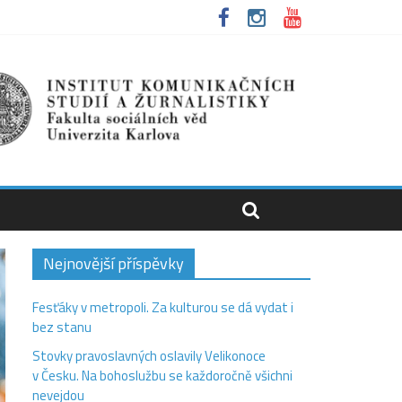
Nejnovější příspěvky
Fesťáky v metropoli. Za kulturou se dá vydat i
bez stanu
Stovky pravoslavných oslavily Velikonoce
v Česku. Na bohoslužbu se každoročně všichni
nevejdou