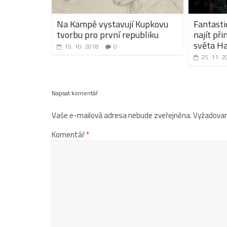
Na Kampě vystavují Kupkovu
Fantasti
tvorbu pro první republiku
najít při
světa Ha
15. 10. 2018
0
25. 11. 2
Napsat komentář
Vaše e-mailová adresa nebude zveřejněna.
Vyžadovan
Komentář
*