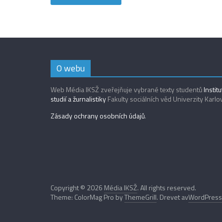
O webu
Web Média IKSŽ zveřejňuje vybrané texty studentů
Instit
studií a žurnalistiky
Fakulty sociálních věd Univerzity Karlo
Zásady ochrany osobních údajů
.
Copyright © 2026
Média IKSŽ
. All rights reserved.
Theme: ColorMag Pro by
ThemeGrill
. Drevet av
WordPress