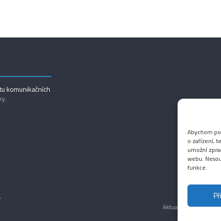
utu komunikačních
vy.
Abychom posk
o zařízení, 
umožní zprac
webu. Nesouh
funkce.
Př
.
Aktuality
Magazín