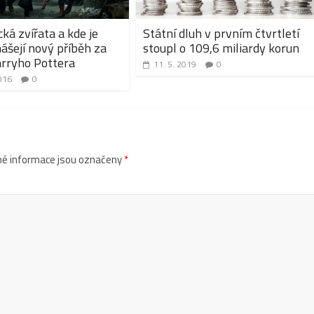
cká zvířata a kde je
Státní dluh v prvním čtvrtletí
nášejí nový příběh za
stoupl o 109,6 miliardy korun
rryho Pottera
11. 5. 2019
0
016
0
é informace jsou označeny
*