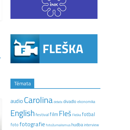
→
Témata
Carolina
audio
divadlo
ekonomika
debata
English
Fleš
film
fotbal
festival
Fleška
fotografie
hudba
foto
interview
fotožurnalismus