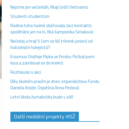
Nejsme jen večerkáři, říkají čeští Vietnamci
Studenti studentům
Rodina toho hodně obětovala, bez kontaktů
spoléháte jen na ni, říká šampionka Siniaková
Nečekej a hraj! V čem se liší trénink juniorů od
hvězdných hokejistů?
Erasmus Ondřeje Pipka ve Finsku: Potkal jsem
losa a zamiloval se do krekrů
Rozhlasáci v akci
Díky školním pracím je dnes stipendistkou Fondu
Daniela Anýže. Úspěšná Anna Peclová
Letní škola žurnalistiky bude v září
Další mediální projekty IKSŽ