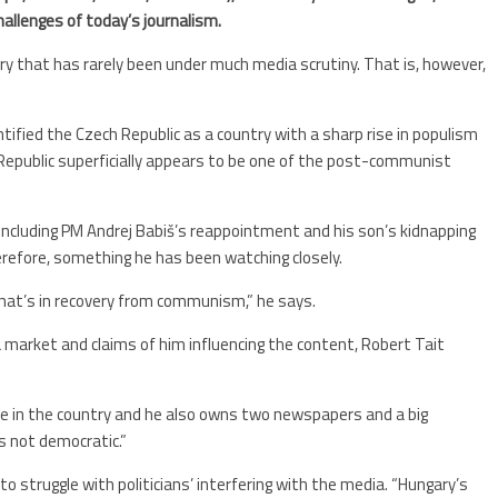
hallenges
of
today
’
s
journalism
.
try that has rarely been under much media scrutiny. That is, however,
ified the Czech Republic as a country with a sharp rise in populism
Republic superficially appears to be one of the post-communist
, including PM Andrej Babiš’s reappointment and his son’s kidnapping
erefore, something he has been watching closely.
e that’s in recovery from communism,” he says.
a market and claims of him influencing the content, Robert Tait
ice in the country and he also owns two newspapers and a big
is not democratic.”
to struggle with politicians’ interfering with the media. “Hungary’s