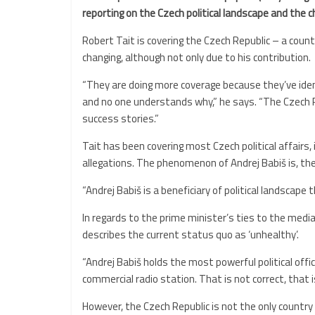
reporting
on
the
Czech
political
landscape
and
the
c
Robert Tait is covering the Czech Republic – a coun
changing, although not only due to his contribution.
“They are doing more coverage because they’ve ident
and no one understands why,” he says. “The Czech 
success stories.”
Tait has been covering most Czech political affairs
allegations. The phenomenon of Andrej Babiš is, th
“Andrej Babiš is a beneficiary of political landscap
In regards to the prime minister’s ties to the medi
describes the current status quo as ‘unhealthy’.
“Andrej Babiš holds the most powerful political off
commercial radio station. That is not correct, that 
However, the Czech Republic is not the only country 