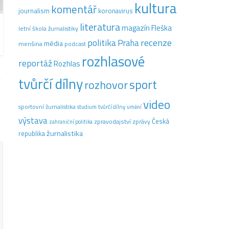
kultura
komentář
journalism
koronavirus
literatura
magazín Fleška
letní škola žurnalistiky
recenze
politika
Praha
média
menšina
podcast
rozhlasové
reportáž
Rozhlas
tvůrčí dílny
sport
rozhovor
video
sportovní žurnalistika
tvůrčí dílny
studium
umění
výstava
Česká
zpravodajství
zprávy
zahraniční politika
žurnalistika
republika