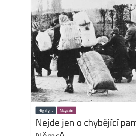
Highlight
Magazín
Nejde jen o chybějící pam
Němců