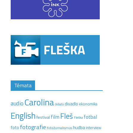
Témata
Carolina
audio
divadlo
ekonomika
debata
English
Fleš
film
fotbal
festival
Fleška
fotografie
hudba
foto
interview
fotožurnalismus