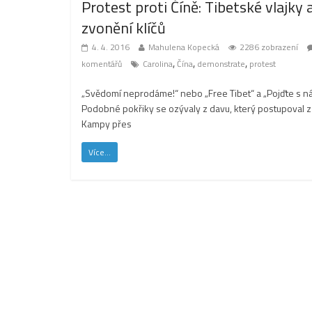
Protest proti Číně: Tibetské vlajky 
zvonění klíčů
4. 4. 2016
Mahulena Kopecká
2286 zobrazení
,
,
,
komentářů
Carolina
Čína
demonstrate
protest
„Svědomí neprodáme!“ nebo „Free Tibet“ a „Pojďte s n
Podobné pokřiky se ozývaly z davu, který postupoval z
Kampy přes
Více...