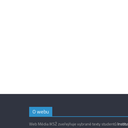
O webu
Web Média IKSŽ zveřejňuje vybrané texty studentů
Instit