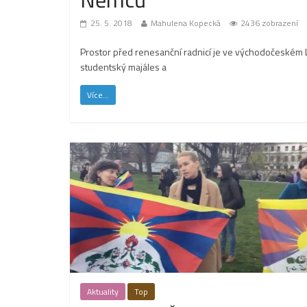
25. 5. 2018
Mahulena Kopecká
2436 zobrazení
Prostor před renesanční radnicí je ve východočeském 
studentský majáles a
Více...
Aktuality
Top