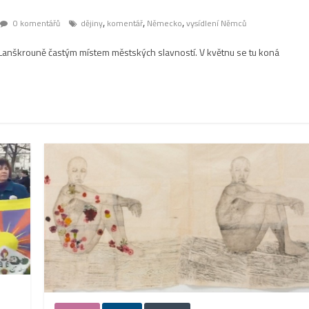
,
,
,
0 komentářů
dějiny
komentář
Německo
vysídlení Němců
Lanškrouně častým místem městských slavností. V květnu se tu koná