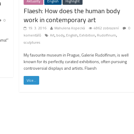
a
Aktuality
English
Highlight
Flaesh: How does the human body
work in contemporary art
0
19. 3. 2016
Mahulena Kopecká
4862 zobrazení
0
,
,
,
,
,
komentářů
Art
body
English
Exhibition
Rudolfinum
áma!“
sculptures
My favourite museum in Prague, Galerie Rudolfinum, is well
known for its perfectly curated exhibitions, often pursuing
controversial displays and artists. Flaesh
Více...