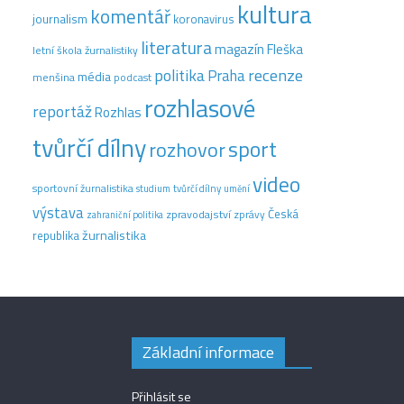
kultura
komentář
journalism
koronavirus
literatura
magazín Fleška
letní škola žurnalistiky
recenze
politika
Praha
média
menšina
podcast
rozhlasové
reportáž
Rozhlas
tvůrčí dílny
sport
rozhovor
video
sportovní žurnalistika
tvůrčí dílny
studium
umění
výstava
Česká
zpravodajství
zprávy
zahraniční politika
žurnalistika
republika
Základní informace
Přihlásit se