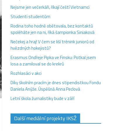
Nejsme jen večerkáři, říkají čeští Vietnamci
Studenti studentům
Rodina toho hodně obětovala, bez kontaktů
spoléháte jen na ni, říká šampionka Siniaková
Nečekej a hraj! V čem se liší trénink juniorů od
hvězdných hokejistů?
Erasmus Ondřeje Pipka ve Finsku: Potkal jsem
losa a zamiloval se do krekrů
Rozhlasáci v akci
Díky školním pracím je dnes stipendistkou Fondu
Daniela Anýže. Úspěšná Anna Peclová
Letní škola žurnalistiky bude v září
Další mediální projekty IKSŽ