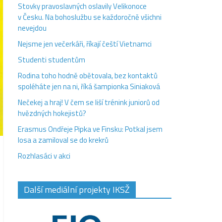
Stovky pravoslavných oslavily Velikonoce
v Česku. Na bohoslužbu se každoročně všichni
nevejdou
Nejsme jen večerkáři, říkají čeští Vietnamci
Studenti studentům
Rodina toho hodně obětovala, bez kontaktů
spoléháte jen na ni, říká šampionka Siniaková
Nečekej a hraj! V čem se liší trénink juniorů od
hvězdných hokejistů?
Erasmus Ondřeje Pipka ve Finsku: Potkal jsem
losa a zamiloval se do krekrů
Rozhlasáci v akci
Další mediální projekty IKSŽ