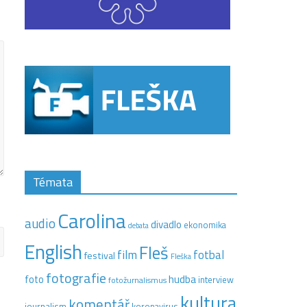
Témata
Carolina
audio
divadlo
ekonomika
debata
English
Fleš
film
fotbal
festival
Fleška
fotografie
hudba
foto
interview
fotožurnalismus
kultura
komentář
journalism
koronavirus