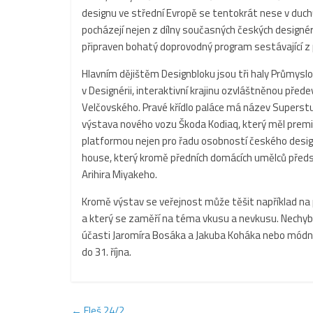
designu ve střední Evropě se tentokrát nese v duch
pocházejí nejen z dílny současných českých designérů,
připraven bohatý doprovodný program sestávající z 
Hlavním dějištěm Designbloku jsou tři haly Průmysl
v Designérii, interaktivní krajinu ozvláštněnou pře
Velčovského. Pravé křídlo paláce má název Superstu
výstava nového vozu Škoda Kodiaq, který měl premiér
platformou nejen pro řadu osobností českého design
house, který kromě předních domácích umělců předst
Arihira Miyakeho.
Kromě výstav se veřejnost může těšit například na 
a který se zaměří na téma vkusu a nevkusu. Nechybí 
účasti Jaromíra Bosáka a Jakuba Koháka nebo módní 
do 31. října.
←
Fleš 24/2