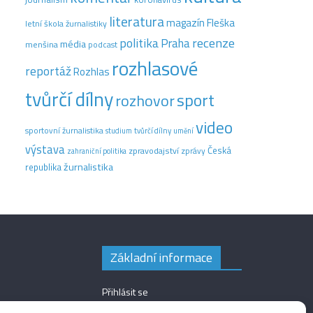
literatura
magazín Fleška
letní škola žurnalistiky
recenze
politika
Praha
média
menšina
podcast
rozhlasové
reportáž
Rozhlas
tvůrčí dílny
sport
rozhovor
video
sportovní žurnalistika
tvůrčí dílny
studium
umění
výstava
Česká
zpravodajství
zprávy
zahraniční politika
žurnalistika
republika
Základní informace
Přihlásit se