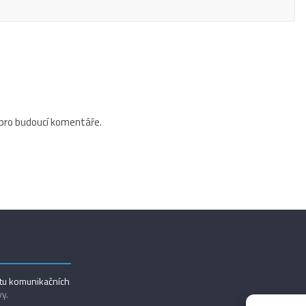
 pro budoucí komentáře.
utu komunikačních
vy.