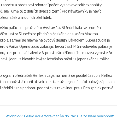
u sportu a představí rekordní počet vystavovatelů: exponáty
 ale i umělců z dalších dvaceti zemí. Pro návštěvníky je navíc
přednášek a módních přehlídek.
ového paláce na pražském Výstavišti. Střední hala se promění
devším lustry Slunečnice předního českého designéra Maxima
dio a zaměří se hlavně na bytový design. Lákadlem Superstudia je
u v Paříži. Openstudio zabírající levou část Průmyslového paláce je
u, ale i pro nové talenty. V prostorách Národního muzea vyroste Art
aví i jednu z hlavních hvězd letošního ročníku, japonského umělce
program přednášek Reflex stage, na němž se podílel časopis Reflex
ani množství charitativních akcí, ať už se jedná o fotbalový zápas za
přehlídku na podporu pacientek s rakovinou prsu. Designblok potrvá
Stropnický: Česko vyšle zdravotníky do Iráku. Je to naše povinnost