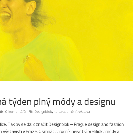
íná týden plný módy a designu
,
,
,
0 komentářů
Designblok
kultura
umění
výstava
ice. Tak by se dal označit Designblok – Prague design and fashion
 výstavišti v Praze. Osmnáctý ročník největší přehlídky módy a