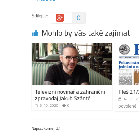
Sdílejte:
0
Mohlo by vás také zajímat
Televizní novinář a zahraniční
Fleš 21/
zpravodaj Jakub Szántó
14. 11. 2
6. 10. 2020
0
povolené
Napsat komentář