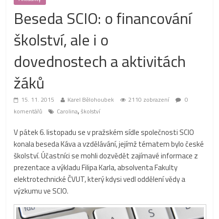
Beseda SCIO: o financování
školství, ale i o
dovednostech a aktivitách
žáků
15. 11. 2015
Karel Bělohoubek
2110 zobrazení
0
,
komentářů
Carolina
školství
V pátek 6. listopadu se v pražském sídle společnosti SCIO
konala beseda Káva a vzdělávání, jejímž tématem bylo české
školství. Účastníci se mohli dozvědět zajímavé informace z
prezentace a výkladu Filipa Karla, absolventa Fakulty
elektrotechnické ČVUT, který kdysi vedl oddělení vědy a
výzkumu ve SCIO.