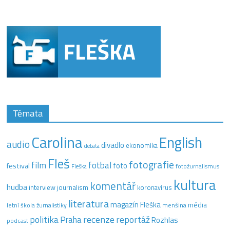
Témata
Carolina
English
audio
divadlo
ekonomika
debata
Fleš
fotografie
film
fotbal
festival
foto
fotožurnalismus
Fleška
kultura
komentář
hudba
interview
journalism
koronavirus
literatura
magazín Fleška
média
letní škola žurnalistiky
menšina
recenze
politika
reportáž
Praha
Rozhlas
podcast