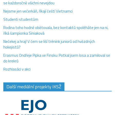
se každoročně všichni nevejdou
Nejsme jen večerkáři, říkají čeští Vietnamci
Studenti studentům
Rodina toho hodně obětovala, bez kontaktů spoléháte jen na ni,
říká šampionka Siniaková
Nečekej a hraj! V čem se liší trénink juniorů od hvězdných
hokejistů?
Erasmus Ondřeje Pipka ve Finsku: Potkal jsem losa a zamiloval se
do krekrů
Rozhlasáci v akci
Další mediální projekty IKSŽ