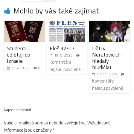
Mohlo by vás také zajímat
Studenti
Fleš 32/07
Děti v
odlétají do
Neratovicích
19. 5. 2025
Izraele
hledaly
Komentáře
bludičku
13. 4. 2023
0
nejsou povolené
18. 11. 2025
Komentáře
nejsou povolené
Napsat komentář
Vaše e-mailová adresa nebude zveřejněna.
Vyžadované
informace jsou označeny
*