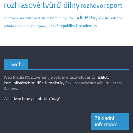
rozhlasové tvůrčí dílny
sport
rozhovor
video
výstava
sportovní žurnalistika
tvůrčí dílny
studium
umění
zahraniční
žurnalistika
Česká republika
zpravodajství
zprávy
politika
O webu
Web Média IKSŽ zveřejňuje vybrané texty studentů
Institutu
komunikačních studií a žurnalistiky
Fakulty sociálních věd Univerzity
Karlovy.
Zásady ochrany osobních údajů
.
Základní
informace