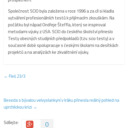
Společnost SCIO byla založena v roce 1996 a za cíl si kladla
vytváření profesionálních testů k přijímacím zkouškám. Na
počátku byl nápad Ondřeje Šteffla, který se inspiroval
metodami výuky z USA. SCIO do českého školství přineslo
Testy obecných studijních předpokladů (tzv. scio testy) a v
současné době spolupracuje s českými školami na desítkách
projektů a na analýzách ke zkvalitnění výuky.
←
Fleš 23/3
Beseda s bývalou velvyslankyní v Iráku přinesla reálný pohled na
uprchlickou krizi
→
Sdílejte:
0