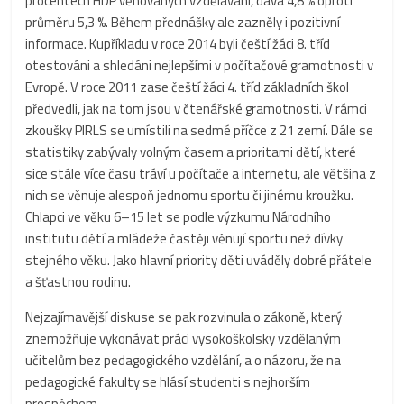
procentech HDP věnovaných vzdělávání, dává 4,8 % oproti
průměru 5,3 %. Během přednášky ale zazněly i pozitivní
informace. Kupříkladu v roce 2014 byli čeští žáci 8. tříd
otestováni a shledáni nejlepšími v počítačové gramotnosti v
Evropě. V roce 2011 zase čeští žáci 4. tříd základních škol
předvedli, jak na tom jsou v čtenářské gramotnosti. V rámci
zkoušky PIRLS se umístili na sedmé příčce z 21 zemí. Dále se
statistiky zabývaly volným časem a prioritami dětí, které
sice stále více času tráví u počítače a internetu, ale většina z
nich se věnuje alespoň jednomu sportu či jinému kroužku.
Chlapci ve věku 6–15 let se podle výzkumu Národního
institutu dětí a mládeže častěji věnují sportu než dívky
stejného věku. Jako hlavní priority děti uváděly dobré přátele
a šťastnou rodinu.
Nejzajímavější diskuse se pak rozvinula o zákoně, který
znemožňuje vykonávat práci vysokoškolsky vzdělaným
učitelům bez pedagogického vzdělání, a o názoru, že na
pedagogické fakulty se hlásí studenti s nejhorším
prospěchem.