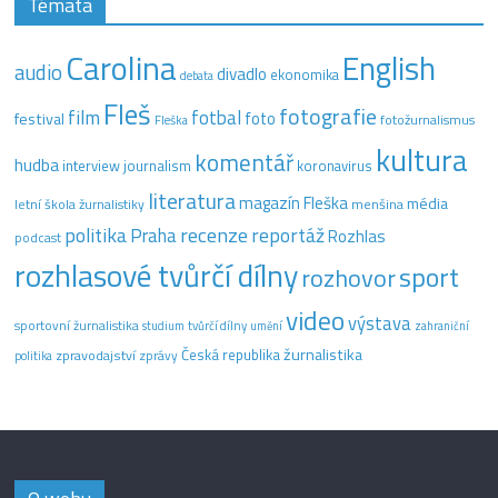
Témata
Carolina
English
audio
divadlo
ekonomika
debata
Fleš
fotografie
film
fotbal
festival
foto
fotožurnalismus
Fleška
kultura
komentář
hudba
interview
journalism
koronavirus
literatura
magazín Fleška
média
letní škola žurnalistiky
menšina
recenze
politika
reportáž
Praha
Rozhlas
podcast
rozhlasové tvůrčí dílny
sport
rozhovor
video
výstava
sportovní žurnalistika
tvůrčí dílny
studium
umění
zahraniční
žurnalistika
Česká republika
zpravodajství
zprávy
politika