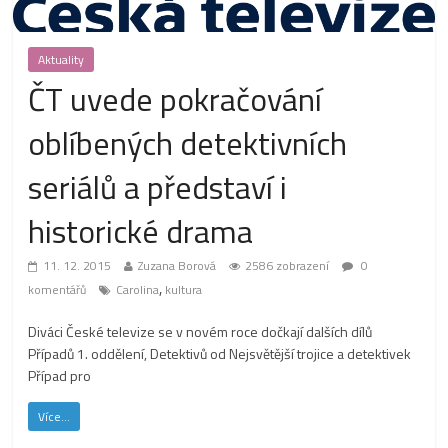
Aktuality
ČT uvede pokračování
oblíbených detektivních
seriálů a představí i
historické drama
11. 12. 2015
Zuzana Borová
2586 zobrazení
0
,
komentářů
Carolina
kultura
Diváci České televize se v novém roce dočkají dalších dílů
Případů 1. oddělení, Detektivů od Nejsvětější trojice a detektivek
Případ pro
Více...