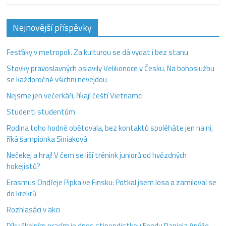
Nejnovější příspěvky
Fesťáky v metropoli. Za kulturou se dá vydat i bez stanu
Stovky pravoslavných oslavily Velikonoce v Česku. Na bohoslužbu
se každoročně všichni nevejdou
Nejsme jen večerkáři, říkají čeští Vietnamci
Studenti studentům
Rodina toho hodně obětovala, bez kontaktů spoléháte jen na ni,
říká šampionka Siniaková
Nečekej a hraj! V čem se liší trénink juniorů od hvězdných
hokejistů?
Erasmus Ondřeje Pipka ve Finsku: Potkal jsem losa a zamiloval se
do krekrů
Rozhlasáci v akci
Díky školním pracím je dnes stipendistkou Fondu Daniela Anýže.