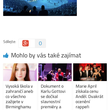
Sdílejte:
0
Mohlo by vás také zajímat
Vysoká škola v
Dokument o
Marie April
zahraničí aneb
Karlu Gottovi
získala cenu
co všechno
se dočkal
Anděl. Dvakrát
zažijete v
slavnostní
ocenění
Birminghamu
premiéry a
rappeři