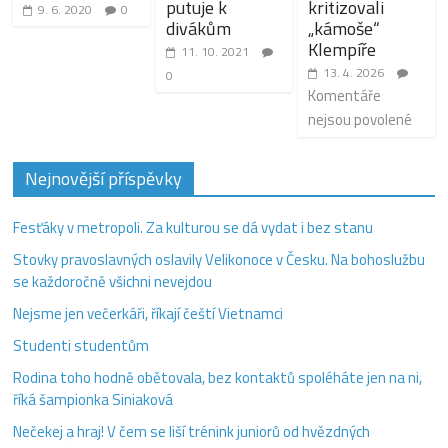
putuje k
kritizovali
9. 6. 2020
0
divákům
„kámoše“
Klempíře
11. 10. 2021
13. 4. 2026
0
Komentáře
nejsou povolené
Nejnovější příspěvky
Fesťáky v metropoli. Za kulturou se dá vydat i bez stanu
Stovky pravoslavných oslavily Velikonoce v Česku. Na bohoslužbu
se každoročně všichni nevejdou
Nejsme jen večerkáři, říkají čeští Vietnamci
Studenti studentům
Rodina toho hodně obětovala, bez kontaktů spoléháte jen na ni,
říká šampionka Siniaková
Nečekej a hraj! V čem se liší trénink juniorů od hvězdných