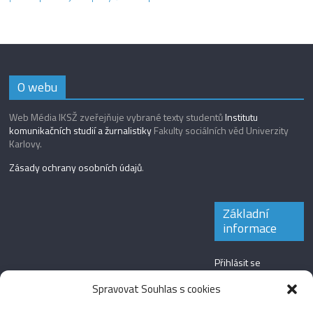
O webu
Web Média IKSŽ zveřejňuje vybrané texty studentů
Institutu
komunikačních studií a žurnalistiky
Fakulty sociálních věd Univerzity
Karlovy.
Zásady ochrany osobních údajů
.
Základní
informace
Přihlásit se
Zdroj kanálů
Spravovat Souhlas s cookies
(příspěvky)