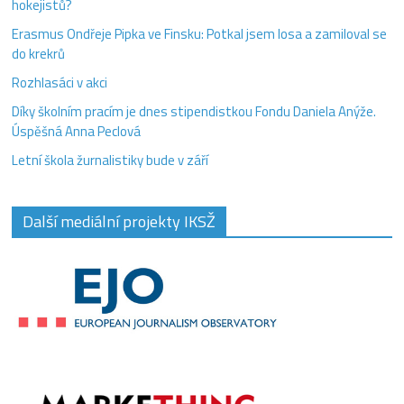
hokejistů?
Erasmus Ondřeje Pipka ve Finsku: Potkal jsem losa a zamiloval se
do krekrů
Rozhlasáci v akci
Díky školním pracím je dnes stipendistkou Fondu Daniela Anýže.
Úspěšná Anna Peclová
Letní škola žurnalistiky bude v září
Další mediální projekty IKSŽ