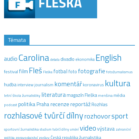
Témata
Carolina
English
audio
divadlo
ekonomika
debata
Fleš
fotografie
film
fotbal
festival
foto
fotožurnalismus
Fleška
kultura
komentář
hudba
interview
journalism
koronavirus
literatura
magazín Fleška
média
letní škola žurnalistiky
menšina
recenze
politika
reportáž
Praha
Rozhlas
podcast
rozhlasové tvůrčí dílny
sport
rozhovor
video
výstava
sportovní žurnalistika
tvůrčí dílny
studium
umění
zahraniční
žurnalistika
Česká republika
zpravodajství
zprávy
politika