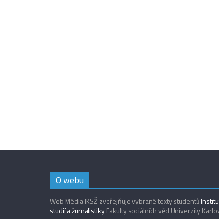
O webu
Web Média IKSŽ zveřejňuje vybrané texty studentů
Instit
studií a žurnalistiky
Fakulty sociálních věd Univerzity Karlo