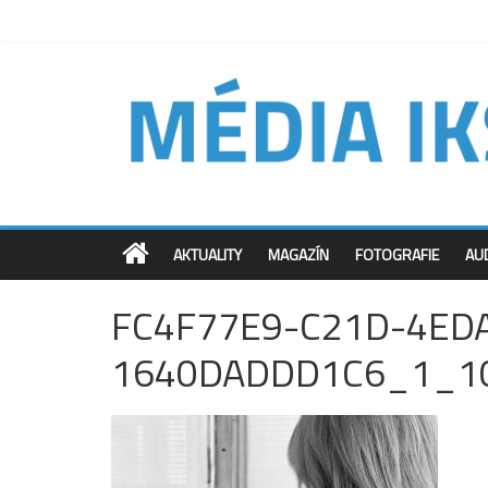
AKTUALITY
MAGAZÍN
FOTOGRAFIE
AU
FC4F77E9-C21D-4ED
1640DADDD1C6_1_1