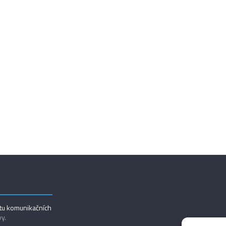
utu komunikačních
vy.