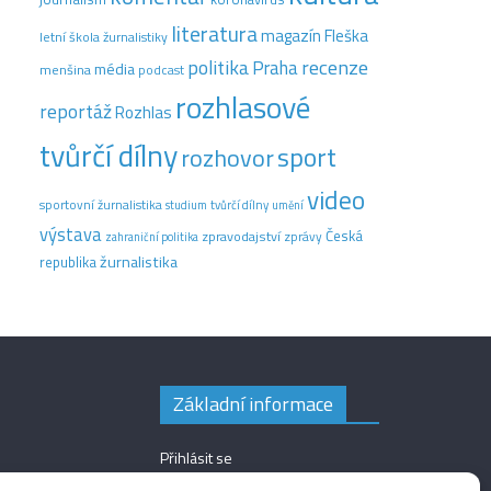
literatura
magazín Fleška
letní škola žurnalistiky
recenze
politika
Praha
média
menšina
podcast
rozhlasové
reportáž
Rozhlas
tvůrčí dílny
sport
rozhovor
video
sportovní žurnalistika
tvůrčí dílny
studium
umění
výstava
Česká
zpravodajství
zprávy
zahraniční politika
žurnalistika
republika
Základní informace
Přihlásit se