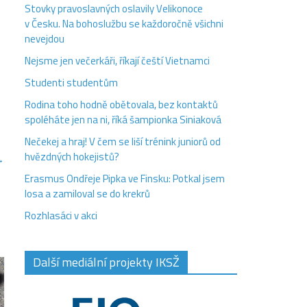
Stovky pravoslavných oslavily Velikonoce
v Česku. Na bohoslužbu se každoročně všichni
nevejdou
Nejsme jen večerkáři, říkají čeští Vietnamci
Studenti studentům
Rodina toho hodně obětovala, bez kontaktů
spoléháte jen na ni, říká šampionka Siniaková
Nečekej a hraj! V čem se liší trénink juniorů od
hvězdných hokejistů?
→
Erasmus Ondřeje Pipka ve Finsku: Potkal jsem
losa a zamiloval se do krekrů
Rozhlasáci v akci
Další mediální projekty IKSŽ