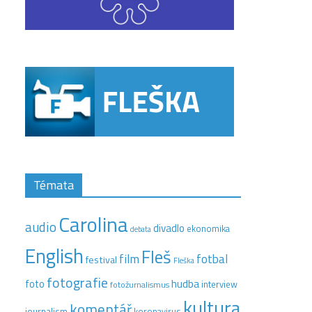
Témata
Carolina
audio
divadlo
ekonomika
debata
English
Fleš
film
fotbal
festival
Fleška
fotografie
hudba
foto
interview
fotožurnalismus
kultura
komentář
journalism
koronavirus