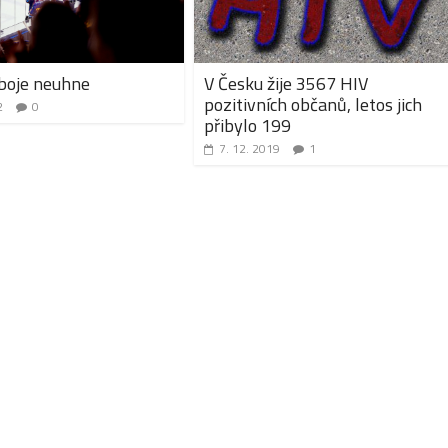
boje neuhne
V Česku žije 3567 HIV
pozitivních občanů, letos jich
2
0
přibylo 199
7. 12. 2019
1