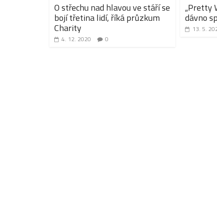
O střechu nad hlavou ve stáří se
„Pretty
bojí třetina lidí, říká průzkum
dávno s
Charity
13. 5. 20
4. 12. 2020
0