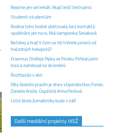
Nejsme jen večerkáři, říkají čeští Vietnamci
Studenti studentům
Rodina toho hodně obětovala, bez kontaktů
spoléháte jen na ni, říká šampionka Siniaková
Nečekej a hraj! V čem se liší trénink juniorů od
→
hvězdných hokejistů?
Erasmus Ondřeje Pipka ve Finsku: Potkal jsem
losa a zamiloval se do krekrů
Rozhlasáci v akci
Díky školním pracím je dnes stipendistkou Fondu
Daniela Anýže. Úspěšná Anna Peclová
Letní škola žurnalistiky bude v září
Další mediální projekty IKSŽ