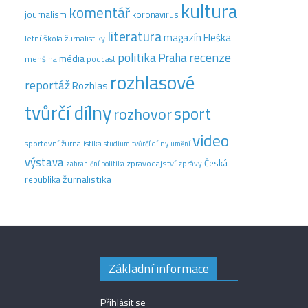
kultura
komentář
journalism
koronavirus
literatura
magazín Fleška
letní škola žurnalistiky
recenze
politika
Praha
média
menšina
podcast
rozhlasové
reportáž
Rozhlas
tvůrčí dílny
sport
rozhovor
video
sportovní žurnalistika
tvůrčí dílny
studium
umění
výstava
Česká
zpravodajství
zprávy
zahraniční politika
žurnalistika
republika
Základní informace
Přihlásit se