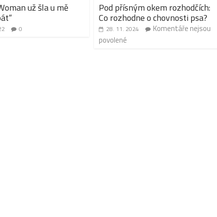
 Woman už šla u mě
Pod přísným okem rozhodčích:
pát“
Co rozhodne o chovnosti psa?
Komentáře nejsou
22
0
28. 11. 2024
povolené