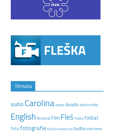
Témata
Carolina
audio
divadlo
ekonomika
debata
English
Fleš
film
fotbal
festival
Fleška
fotografie
hudba
foto
interview
fotožurnalismus