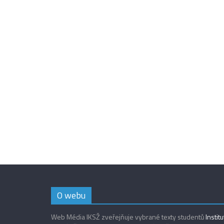
O webu
Web Média IKSŽ zveřejňuje vybrané texty studentů
Instit