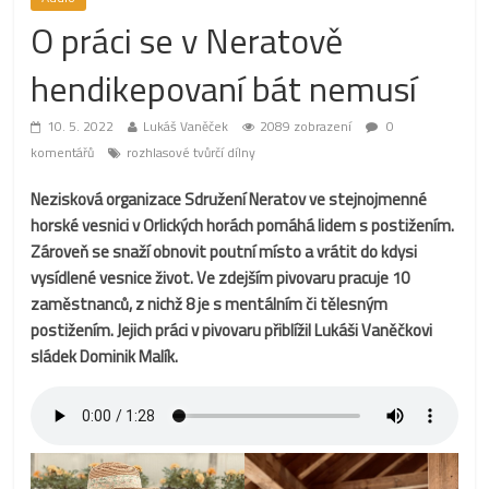
O práci se v Neratově
hendikepovaní bát nemusí
10. 5. 2022
Lukáš Vaněček
2089 zobrazení
0
komentářů
rozhlasové tvůrčí dílny
Nezisková organizace Sdružení Neratov ve stejnojmenné
horské vesnici v Orlických horách pomáhá lidem s postižením.
Zároveň se snaží obnovit poutní místo a vrátit do kdysi
vysídlené vesnice život. Ve zdejším pivovaru pracuje 10
zaměstnanců, z nichž 8 je s mentálním či tělesným
postižením. Jejich práci v pivovaru přiblížil Lukáši Vaněčkovi
sládek Dominik Malík.