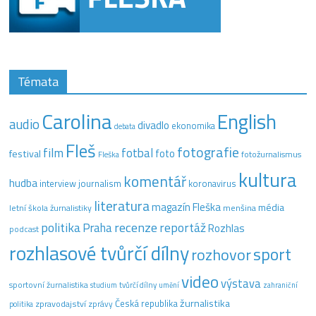
Témata
Carolina
English
audio
divadlo
ekonomika
debata
Fleš
fotografie
film
fotbal
festival
foto
fotožurnalismus
Fleška
kultura
komentář
hudba
interview
journalism
koronavirus
literatura
magazín Fleška
média
letní škola žurnalistiky
menšina
recenze
politika
reportáž
Praha
Rozhlas
podcast
rozhlasové tvůrčí dílny
sport
rozhovor
video
výstava
sportovní žurnalistika
tvůrčí dílny
studium
umění
zahraniční
žurnalistika
Česká republika
zpravodajství
zprávy
politika