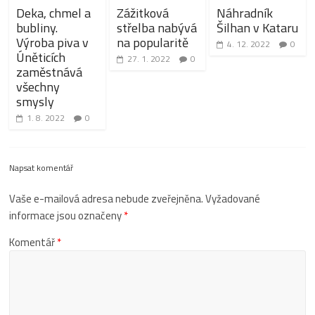
Deka, chmel a
Zážitková
Náhradník
bubliny.
střelba nabývá
Šilhan v Kataru
Výroba piva v
na popularitě
4. 12. 2022
0
Úněticích
27. 1. 2022
0
zaměstnává
všechny
smysly
1. 8. 2022
0
Napsat komentář
Vaše e-mailová adresa nebude zveřejněna.
Vyžadované
informace jsou označeny
*
Komentář
*