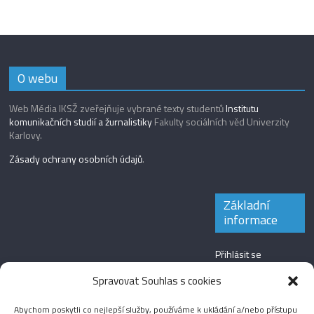
O webu
Web Média IKSŽ zveřejňuje vybrané texty studentů
Institutu
komunikačních studií a žurnalistiky
Fakulty sociálních věd Univerzity
Karlovy.
Zásady ochrany osobních údajů
.
Základní
informace
Přihlásit se
Zdroj kanálů
Spravovat Souhlas s cookies
(příspěvky)
Abychom poskytli co nejlepší služby, používáme k ukládání a/nebo přístupu
Kanál komentářů