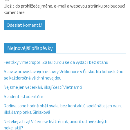
Uložit do prohlížeče jméno, e-mail a webovou stránku pro budoucí
komentáře.
Nejnovější příspěvky
Fesťáky v metropoli. Za kulturou se dá vydat i bez stanu
Stovky pravoslavných oslavily Velikonoce v Česku. Na bohoslužbu
se každoročně všichni nevejdou
Nejsme jen večerkáři, říkají čeští Vietnamci
Studenti studentům
Rodina toho hodně obětovala, bez kontaktů spoléháte jen na ni,
říká šampionka Siniaková
Nečekej a hraj! V čem se liší trénink juniorů od hvězdných
hokejistů?