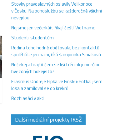
Stovky pravoslavných oslavily Velikonoce
v Česku. Na bohoslužbu se každoročně všichni
nevejdou
Nejsme jen večerkáři, říkají čeští Vietnamci
Studenti studentům
Rodina toho hodně obětovala, bez kontaktů
spoléháte jen na ni, říká šampionka Siniaková
Nečekej a hraj! V čem se liší trénink juniorů od
hvězdných hokejistů?
Erasmus Ondřeje Pipka ve Finsku: Potkal jsem
losa a zamiloval se do krekrů
Rozhlasáci v akci
Další mediální projekty IKSŽ