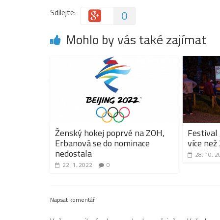
Sdílejte:
0
Mohlo by vás také zajímat
Ženský hokej poprvé na ZOH,
Festival 
Erbanová se do nominace
více než
nedostala
28. 10. 2
22. 1. 2022
0
Napsat komentář