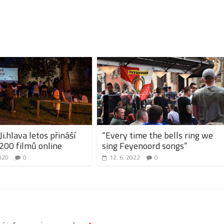
snížíte
úroveň
hlasitosti.
Ji.hlava letos přináší
“Every time the bells ring we
 200 filmů online
sing Feyenoord songs”
020
0
12. 6. 2022
0