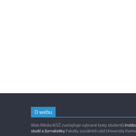
O webu
Web Média IKSŽ zveřejňuje vybrané texty studentů
Instit
studií a žurnalistiky
Fakulty sociálních věd Univerzity Karlo