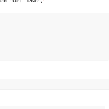
é informace jsou označeny
*