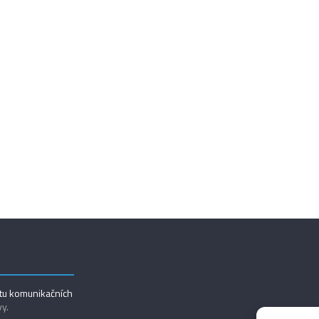
utu komunikačních
vy.