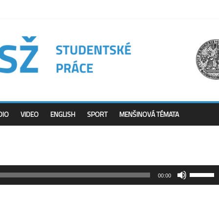
DIO
VIDEO
ENGLISH
SPORT
MENŠINOVÁ TÉMATA
Použitím
00:00
šipek
nahoru/d
zvýšíte
nebo