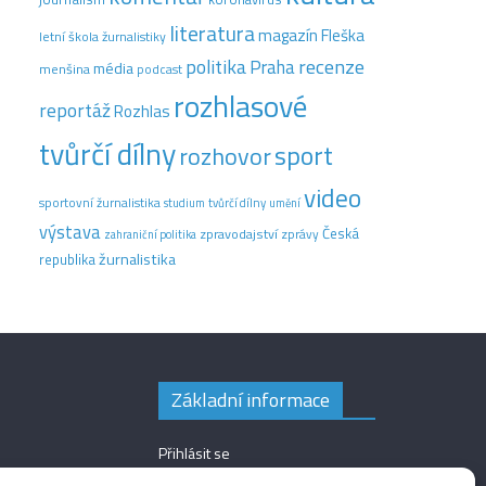
literatura
magazín Fleška
letní škola žurnalistiky
recenze
politika
Praha
média
menšina
podcast
rozhlasové
reportáž
Rozhlas
tvůrčí dílny
sport
rozhovor
video
sportovní žurnalistika
tvůrčí dílny
studium
umění
výstava
Česká
zpravodajství
zprávy
zahraniční politika
žurnalistika
republika
Základní informace
Přihlásit se