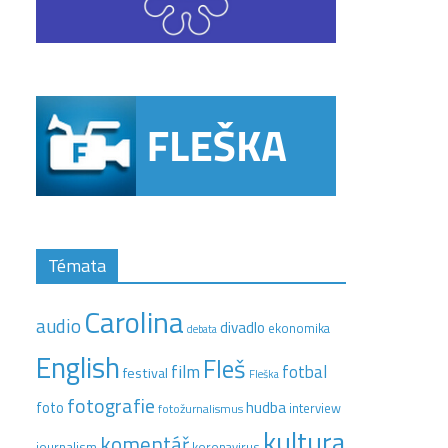
Témata
Carolina
audio
divadlo
ekonomika
debata
English
Fleš
film
fotbal
festival
Fleška
fotografie
hudba
foto
interview
fotožurnalismus
kultura
komentář
journalism
koronavirus