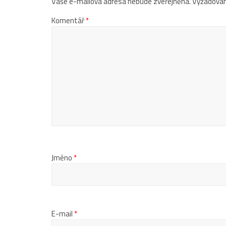
Vaše e-mailová adresa nebude zveřejněna.
Vyžadovan
Komentář
*
Jméno
*
E-mail
*