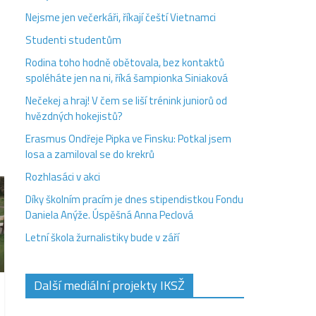
Nejsme jen večerkáři, říkají čeští Vietnamci
Studenti studentům
Rodina toho hodně obětovala, bez kontaktů
spoléháte jen na ni, říká šampionka Siniaková
Nečekej a hraj! V čem se liší trénink juniorů od
hvězdných hokejistů?
Erasmus Ondřeje Pipka ve Finsku: Potkal jsem
losa a zamiloval se do krekrů
Rozhlasáci v akci
Díky školním pracím je dnes stipendistkou Fondu
Daniela Anýže. Úspěšná Anna Peclová
Letní škola žurnalistiky bude v září
Další mediální projekty IKSŽ