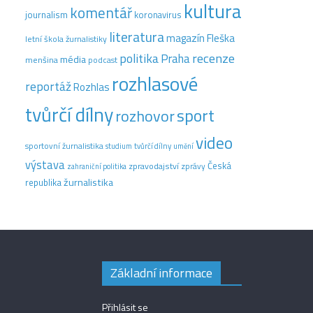
kultura
komentář
journalism
koronavirus
literatura
magazín Fleška
letní škola žurnalistiky
recenze
politika
Praha
média
menšina
podcast
rozhlasové
reportáž
Rozhlas
tvůrčí dílny
sport
rozhovor
video
sportovní žurnalistika
tvůrčí dílny
studium
umění
výstava
Česká
zpravodajství
zprávy
zahraniční politika
žurnalistika
republika
Základní informace
Přihlásit se