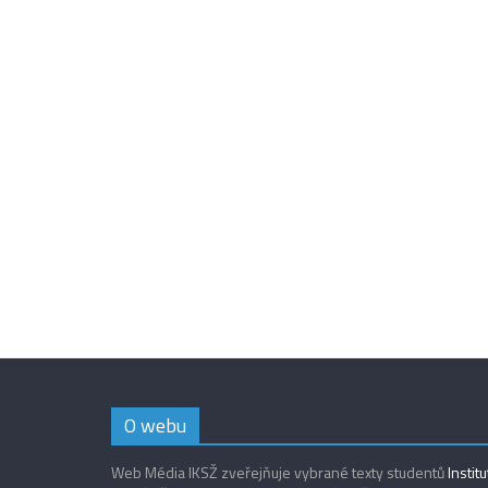
O webu
Web Média IKSŽ zveřejňuje vybrané texty studentů
Instit