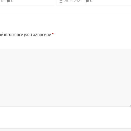
16
0
28. 1. 2021
0
é informace jsou označeny
*