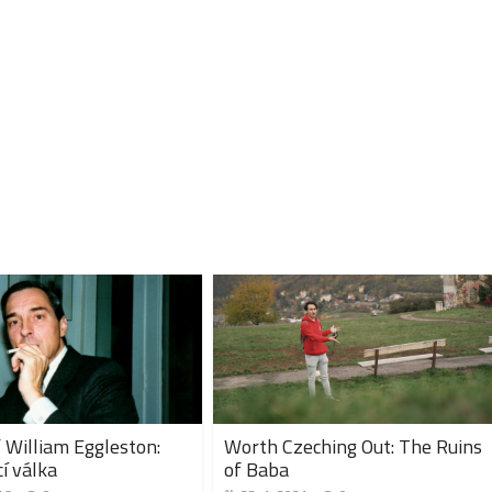
 William Eggleston:
Worth Czeching Out: The Ruins
í válka
of Baba