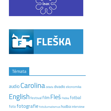
Témata
Carolina
audio
divadlo
ekonomika
debata
English
Fleš
film
fotbal
festival
Fleška
fotografie
hudba
foto
interview
fotožurnalismus