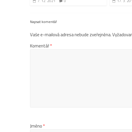
7. 12. 2021
0
17. 3. 20
Napsat komentář
Vaše e-mailová adresa nebude zveřejněna.
Vyžadovan
Komentář
*
Jméno
*