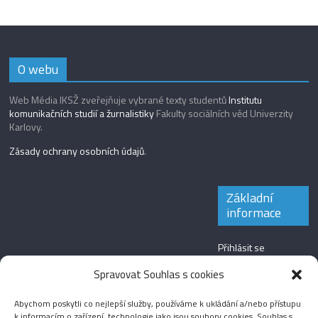
O webu
Web Média IKSŽ zveřejňuje vybrané texty studentů
Institutu
komunikačních studií a žurnalistiky
Fakulty sociálních věd Univerzity
Karlovy.
Zásady ochrany osobních údajů
.
Základní
informace
Přihlásit se
Zdroj kanálů
Spravovat Souhlas s cookies
(příspěvky)
Abychom poskytli co nejlepší služby, používáme k ukládání a/nebo přístupu
Kanál komentářů
k informacím o zařízení, technologie jako jsou soubory cookies. Souhlas s