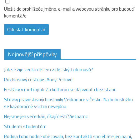
Uložit do prohlížeče jméno, e-mail a webovou stránku pro budoucí
komentáře.
Nejnovější příspěvky
Jak se žije venku dětem z dětských domovů?
Rozhlasový cestopis Anny Peclové
Fesťáky v metropoli. Za kulturou se dá vydat i bez stanu
Stovky pravoslavných oslavily Velikonoce v Česku. Na bohoslužbu
se každoročně všichni nevejdou
Nejsme jen večerkáři, říkají čeští Vietnamci
Studenti studentům
Rodina toho hodně obětovala, bez kontaktů spoléháte jen na ni,