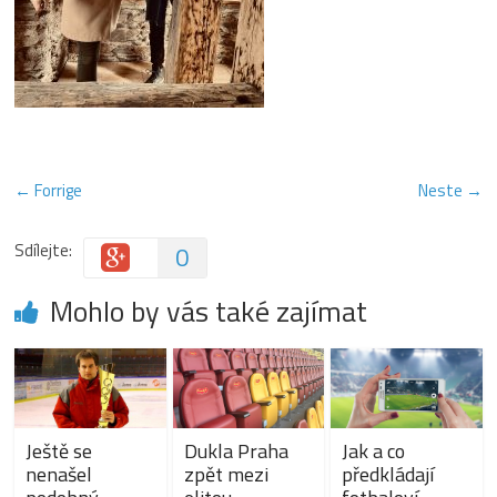
← Forrige
Neste →
Sdílejte:
0
Mohlo by vás také zajímat
Ještě se
Dukla Praha
Jak a co
nenašel
zpět mezi
předkládají