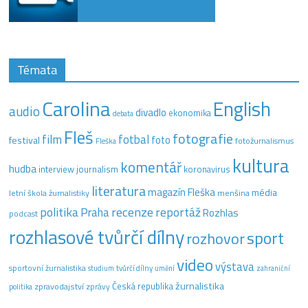
Témata
Carolina
English
audio
divadlo
ekonomika
debata
Fleš
fotografie
film
fotbal
festival
foto
fotožurnalismus
Fleška
kultura
komentář
hudba
interview
journalism
koronavirus
literatura
magazín Fleška
média
letní škola žurnalistiky
menšina
recenze
politika
reportáž
Praha
Rozhlas
podcast
rozhlasové tvůrčí dílny
sport
rozhovor
video
výstava
sportovní žurnalistika
tvůrčí dílny
studium
umění
zahraniční
žurnalistika
Česká republika
zpravodajství
zprávy
politika