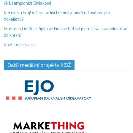
říká šampionka Siniaková
Nečekej a hraj! V čem se liší trénink juniorů od hvězdných
hokejistů?
Erasmus Ondřeje Pipka ve Finsku: Potkal jsem losa a zamiloval se
do krekrů
Rozhlasáci v akci
Další mediální projekty IKSŽ