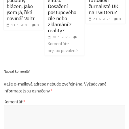
podobný
elitou.
fotbaloví
blázen, jako
Dosažení
žurnalisté UK
jsem já, říká
postupového
na Twitteru?
novinář Voltr
cíle nebo
23. 6. 2021
0
zklamání z
13. 1. 2018
0
reality?
28. 1. 2025
Komentáře
nejsou povolené
Napsat komentář
Vaše e-mailová adresa nebude zveřejněna.
Vyžadované
informace jsou označeny
*
Komentář
*