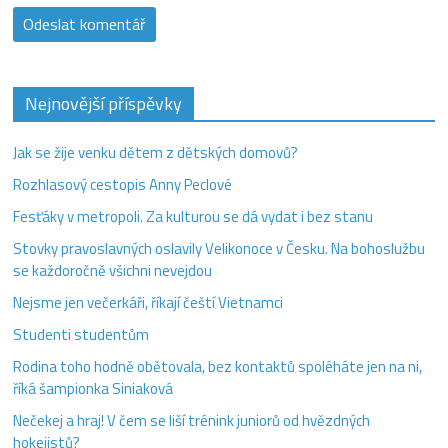
Nejnovější příspěvky
Jak se žije venku dětem z dětských domovů?
Rozhlasový cestopis Anny Peclové
Fesťáky v metropoli. Za kulturou se dá vydat i bez stanu
Stovky pravoslavných oslavily Velikonoce v Česku. Na bohoslužbu
se každoročně všichni nevejdou
Nejsme jen večerkáři, říkají čeští Vietnamci
Studenti studentům
Rodina toho hodně obětovala, bez kontaktů spoléháte jen na ni,
říká šampionka Siniaková
Nečekej a hraj! V čem se liší trénink juniorů od hvězdných
hokejistů?