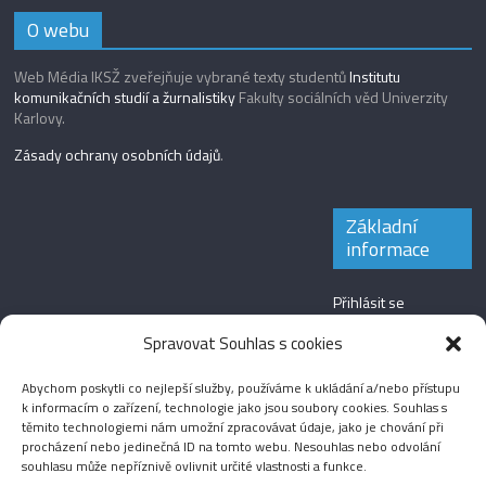
O webu
Web Média IKSŽ zveřejňuje vybrané texty studentů
Institutu
komunikačních studií a žurnalistiky
Fakulty sociálních věd Univerzity
Karlovy.
Zásady ochrany osobních údajů
.
Základní
informace
Přihlásit se
Zdroj kanálů
Spravovat Souhlas s cookies
(příspěvky)
Abychom poskytli co nejlepší služby, používáme k ukládání a/nebo přístupu
Kanál komentářů
k informacím o zařízení, technologie jako jsou soubory cookies. Souhlas s
těmito technologiemi nám umožní zpracovávat údaje, jako je chování při
Česká lokalizace
procházení nebo jedinečná ID na tomto webu. Nesouhlas nebo odvolání
souhlasu může nepříznivě ovlivnit určité vlastnosti a funkce.