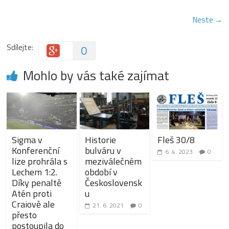
Neste →
Sdílejte:
0
Mohlo by vás také zajímat
Sigma v
Historie
Fleš 30/8
Konferenční
bulváru v
6. 4. 2023
0
lize prohrála s
meziválečném
Lechem 1:2.
období v
Díky penaltě
Československ
Atén proti
u
Craiově ale
21. 6. 2021
0
přesto
postoupila do