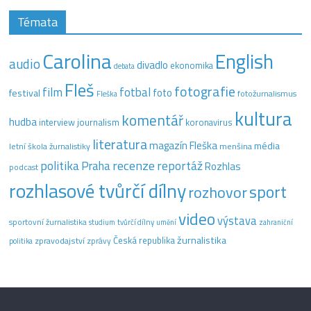
Témata
Carolina
English
audio
divadlo
ekonomika
debata
Fleš
fotografie
film
fotbal
festival
foto
fotožurnalismus
Fleška
kultura
komentář
hudba
interview
journalism
koronavirus
literatura
magazín Fleška
média
letní škola žurnalistiky
menšina
recenze
politika
reportáž
Praha
Rozhlas
podcast
rozhlasové tvůrčí dílny
sport
rozhovor
video
výstava
sportovní žurnalistika
tvůrčí dílny
studium
umění
zahraniční
žurnalistika
Česká republika
zpravodajství
zprávy
politika