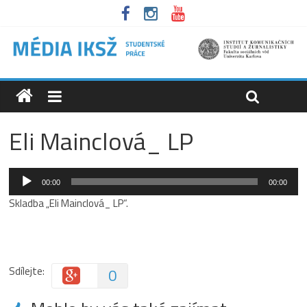
Eli Mainclová_ LP
Audio
00:00
00:00
přehrávač
Skladba „Eli Mainclová_ LP“.
Sdílejte:
0