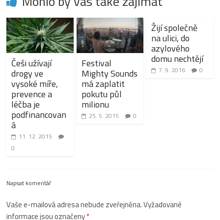
Mohlo by vás také zajímat
Žijí společně
na ulici, do
azylového
domu nechtějí
Češi užívají
Festival
7. 9. 2016
0
drogy ve
Mighty Sounds
vysoké míře,
má zaplatit
prevence a
pokutu půl
léčba je
milionu
podfinancovan
25. 5. 2015
0
á
11. 12. 2015
0
Napsat komentář
Vaše e-mailová adresa nebude zveřejněna.
Vyžadované
informace jsou označeny
*