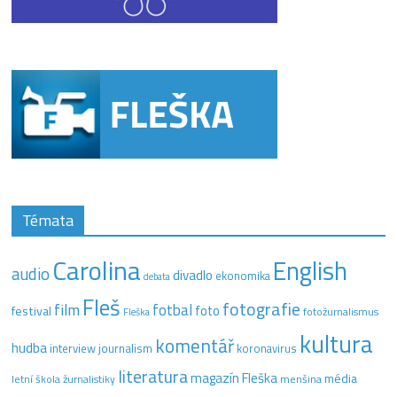
Témata
Carolina
English
audio
divadlo
ekonomika
debata
Fleš
fotografie
film
fotbal
festival
foto
fotožurnalismus
Fleška
kultura
komentář
hudba
interview
journalism
koronavirus
literatura
magazín Fleška
média
letní škola žurnalistiky
menšina