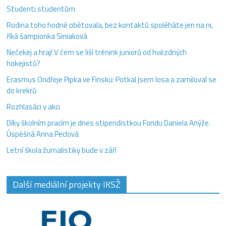
Studenti studentům
Rodina toho hodně obětovala, bez kontaktů spoléháte jen na ni,
říká šampionka Siniaková
Nečekej a hraj! V čem se liší trénink juniorů od hvězdných
hokejistů?
Erasmus Ondřeje Pipka ve Finsku: Potkal jsem losa a zamiloval se
do krekrů
Rozhlasáci v akci
Díky školním pracím je dnes stipendistkou Fondu Daniela Anýže.
Úspěšná Anna Peclová
Letní škola žurnalistiky bude v září
Další mediální projekty IKSŽ