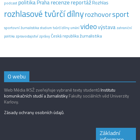
recenze
politika
reportáž
Praha
Rozhlas
podcast
rozhlasové tvůrčí dílny
sport
rozhovor
video
výstava
sportovní žurnalistika
tvůrčí dílny
studium
umění
zahraniční
žurnalistika
Česká republika
zpravodajství
zprávy
politika
O webu
Web Média IKSŽ zveřejňuje vybrané texty studentů
Institutu
komunikačních studií a žurnalistiky
Fakulty sociálních věd Univerzity
Karlovy.
Zásady ochrany osobních údajů
.
Základní
informace