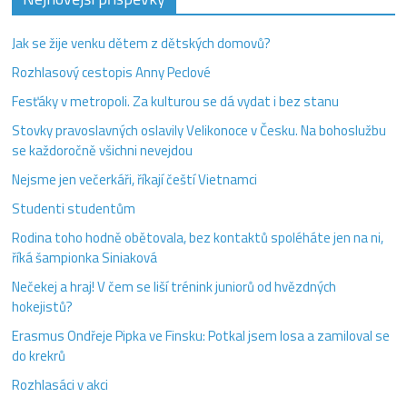
Jak se žije venku dětem z dětských domovů?
Rozhlasový cestopis Anny Peclové
Fesťáky v metropoli. Za kulturou se dá vydat i bez stanu
Stovky pravoslavných oslavily Velikonoce v Česku. Na bohoslužbu
se každoročně všichni nevejdou
Nejsme jen večerkáři, říkají čeští Vietnamci
Studenti studentům
Rodina toho hodně obětovala, bez kontaktů spoléháte jen na ni,
říká šampionka Siniaková
Nečekej a hraj! V čem se liší trénink juniorů od hvězdných
hokejistů?
Erasmus Ondřeje Pipka ve Finsku: Potkal jsem losa a zamiloval se
do krekrů
Rozhlasáci v akci