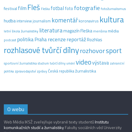
Fleš
fotografie
film
fotbal
festival
foto
fotožurnalismus
Fleška
kultura
komentář
hudba
interview
journalism
koronavirus
literatura
magazín Fleška
média
letní škola žurnalistiky
menšina
recenze
politika
reportáž
Praha
Rozhlas
podcast
rozhlasové tvůrčí dílny
sport
rozhovor
video
výstava
sportovní žurnalistika
tvůrčí dílny
studium
umění
zahraniční
žurnalistika
Česká republika
zpravodajství
zprávy
politika
O webu
Web Média IKSŽ zveřejňuje vybrané texty studentů
Institutu
komunikačních studií a žurnalistiky
Fakulty sociálních věd Univerzity