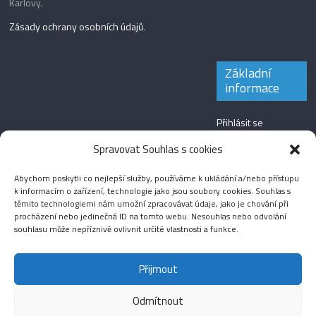
Karlovy.
Zásady ochrany osobních údajů
.
Základní
informace
Přihlásit se
Zdroj kanálů
Spravovat Souhlas s cookies
(příspěvky)
Abychom poskytli co nejlepší služby, používáme k ukládání a/nebo přístupu
Kanál komentářů
k informacím o zařízení, technologie jako jsou soubory cookies. Souhlas s
těmito technologiemi nám umožní zpracovávat údaje, jako je chování při
Česká lokalizace
procházení nebo jedinečná ID na tomto webu. Nesouhlas nebo odvolání
souhlasu může nepříznivě ovlivnit určité vlastnosti a funkce.
Přijmout
Odmítnout
Aktuality
Magazín
Fotografie
Audio
Video
English
Sport
Menšinová témata