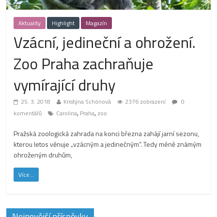
Aktuality
Highlight
Magazín
Vzácní, jedineční a ohrožení.
Zoo Praha zachraňuje
vymírající druhy
25. 3. 2018
Kristýna Schönová
2376 zobrazení
0
,
,
komentářů
Carolina
Praha
zoo
Pražská zoologická zahrada na konci března zahájí jarní sezonu,
kterou letos věnuje „vzácným a jedinečným“. Tedy méně známým
ohroženým druhům,
Více...
Nejnovější příspěvky