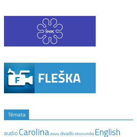
Témata
Carolina
English
audio
divadlo
ekonomika
debata