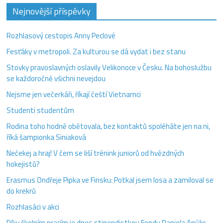
Nejnovější příspěvky
Rozhlasový cestopis Anny Peclové
Fesťáky v metropoli. Za kulturou se dá vydat i bez stanu
Stovky pravoslavných oslavily Velikonoce v Česku. Na bohoslužbu
se každoročně všichni nevejdou
Nejsme jen večerkáři, říkají čeští Vietnamci
Studenti studentům
Rodina toho hodně obětovala, bez kontaktů spoléháte jen na ni,
říká šampionka Siniaková
Nečekej a hraj! V čem se liší trénink juniorů od hvězdných
hokejistů?
Erasmus Ondřeje Pipka ve Finsku: Potkal jsem losa a zamiloval se
do krekrů
Rozhlasáci v akci
Díky školním pracím je dnes stipendistkou Fondu Daniela Anýže.