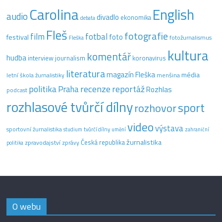
Carolina
English
audio
divadlo
ekonomika
debata
Fleš
fotografie
film
fotbal
festival
foto
fotožurnalismus
Fleška
kultura
komentář
hudba
interview
journalism
koronavirus
literatura
magazín Fleška
média
letní škola žurnalistiky
menšina
recenze
politika
reportáž
Praha
Rozhlas
podcast
rozhlasové tvůrčí dílny
sport
rozhovor
video
výstava
sportovní žurnalistika
tvůrčí dílny
studium
umění
zahraniční
žurnalistika
Česká republika
zpravodajství
zprávy
politika
O webu