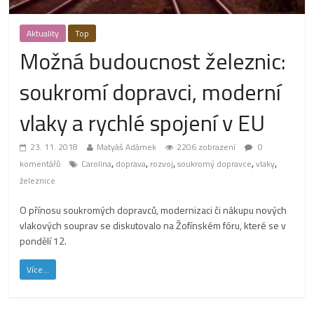
Aktuality
Top
Možná budoucnost železnic:
soukromí dopravci, moderní
vlaky a rychlé spojení v EU
23. 11. 2018
Matyáš Adámek
2206 zobrazení
0
,
,
,
,
,
komentářů
Carolina
doprava
rozvoj
soukromý dopravce
vlaky
železnice
O přínosu soukromých dopravců, modernizaci či nákupu nových
vlakových souprav se diskutovalo na Žofínském fóru, které se v
pondělí 12.
Více...