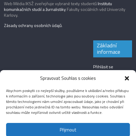
Web Média IKSŽ zveřejňuje vybrané texty studentů
Institutu
komunikačních studií a žurnalistiky
Fakulty sociálních věd Univerzity
Karlovy.
Zásady ochrany osobních údajů
.
Základní
informace
Přihlásit se
Zdroj kanálů
Spravovat Souhlas s cookies
(příspěvky)
Abychom poskytli co nejlepší služby, používáme k ukládání a/nebo přístupu
Kanál komentářů
k informacím o zařízení, technologie jako jsou soubory cookies. Souhlas s
těmito technologiemi nám umožní zpracovávat údaje, jako je chování při
Česká lokalizace
procházení nebo jedinečná ID na tomto webu. Nesouhlas nebo odvolání
souhlasu může nepříznivě ovlivnit určité vlastnosti a funkce.
Přijmout