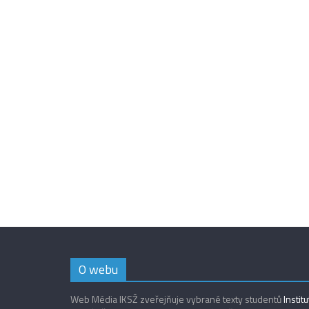
O webu
Web Média IKSŽ zveřejňuje vybrané texty studentů
Instit