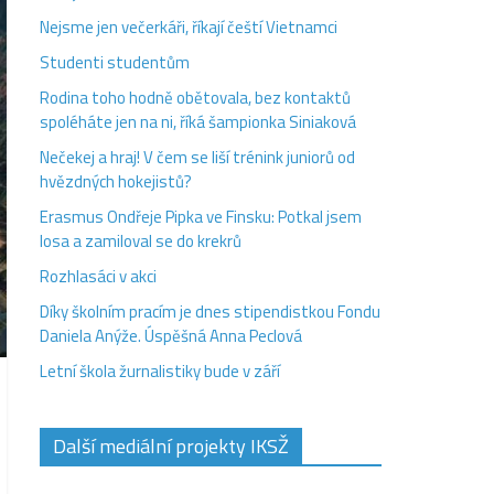
Nejsme jen večerkáři, říkají čeští Vietnamci
Studenti studentům
Rodina toho hodně obětovala, bez kontaktů
spoléháte jen na ni, říká šampionka Siniaková
Nečekej a hraj! V čem se liší trénink juniorů od
hvězdných hokejistů?
Erasmus Ondřeje Pipka ve Finsku: Potkal jsem
losa a zamiloval se do krekrů
Rozhlasáci v akci
Díky školním pracím je dnes stipendistkou Fondu
Daniela Anýže. Úspěšná Anna Peclová
Letní škola žurnalistiky bude v září
Další mediální projekty IKSŽ