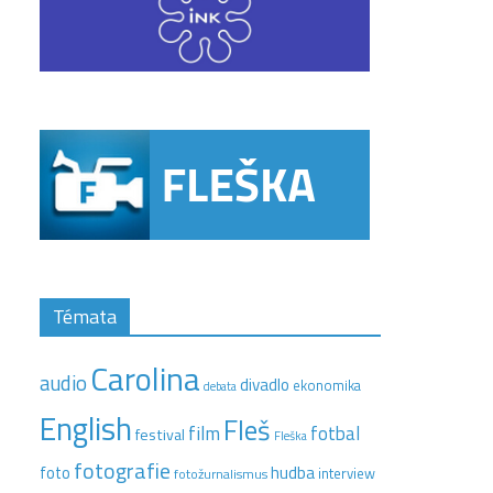
Témata
Carolina
audio
divadlo
ekonomika
debata
English
Fleš
film
fotbal
festival
Fleška
fotografie
hudba
foto
interview
fotožurnalismus