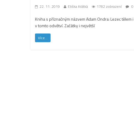
22. 11. 2019
Eliška Krátká
1782 zobrazení
0
Kniha s příznačným názvem Adam Ondra: Lezec tělem i 
v tomto odvětví. Začátky i největší
Více...