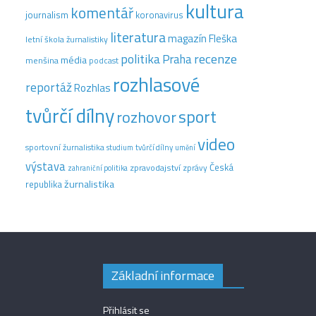
kultura
komentář
journalism
koronavirus
literatura
magazín Fleška
letní škola žurnalistiky
recenze
politika
Praha
média
menšina
podcast
rozhlasové
reportáž
Rozhlas
tvůrčí dílny
sport
rozhovor
video
sportovní žurnalistika
tvůrčí dílny
studium
umění
výstava
Česká
zpravodajství
zprávy
zahraniční politika
žurnalistika
republika
Základní informace
Přihlásit se