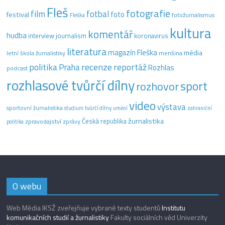
Fleš
fotografie
film
fotbal
festival
foto
fotožurnalismus
Fleška
kultura
komentář
hudba
interview
journalism
koronavirus
literatura
magazín Fleška
média
letní škola žurnalistiky
menšina
recenze
politika
reportáž
Praha
Rozhlas
podcast
rozhlasové tvůrčí dílny
sport
rozhovor
video
výstava
sportovní žurnalistika
tvůrčí dílny
studium
umění
zahraniční
žurnalistika
Česká republika
zpravodajství
zprávy
politika
O webu
Web Média IKSŽ zveřejňuje vybrané texty studentů
Institutu
komunikačních studií a žurnalistiky
Fakulty sociálních věd Univerzity