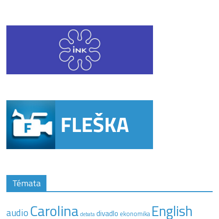
Témata
Carolina
English
audio
divadlo
ekonomika
debata