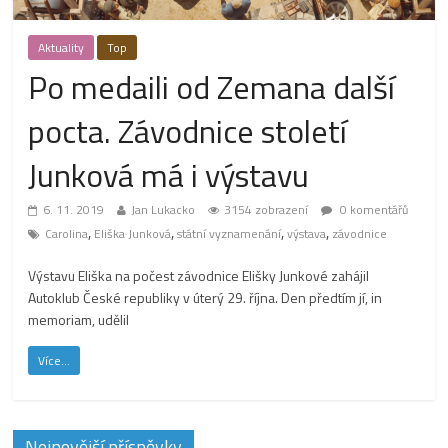
Aktuality
Top
Po medaili od Zemana další
pocta. Závodnice století
Junková má i výstavu
6. 11. 2019
Jan Lukacko
3154 zobrazení
0 komentářů
,
,
,
,
Carolina
Eliška Junková
státní vyznamenání
výstava
závodnice
Výstavu Eliška na počest závodnice Elišky Junkové zahájil
Autoklub České republiky v úterý 29. října. Den předtím jí, in
memoriam, udělil
Více...
Nejnovější příspěvky