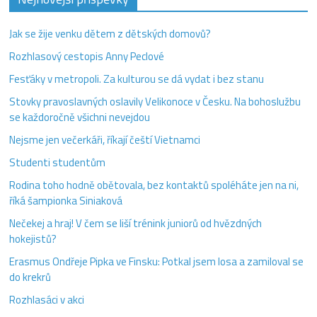
Jak se žije venku dětem z dětských domovů?
Rozhlasový cestopis Anny Peclové
Fesťáky v metropoli. Za kulturou se dá vydat i bez stanu
Stovky pravoslavných oslavily Velikonoce v Česku. Na bohoslužbu
se každoročně všichni nevejdou
Nejsme jen večerkáři, říkají čeští Vietnamci
Studenti studentům
Rodina toho hodně obětovala, bez kontaktů spoléháte jen na ni,
říká šampionka Siniaková
Nečekej a hraj! V čem se liší trénink juniorů od hvězdných
hokejistů?
Erasmus Ondřeje Pipka ve Finsku: Potkal jsem losa a zamiloval se
do krekrů
Rozhlasáci v akci