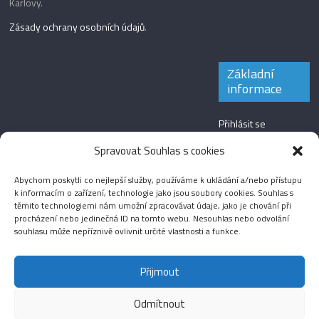
Karlovy.
Zásady ochrany osobních údajů
.
Základní
informace
Přihlásit se
Zdroj kanálů
Spravovat Souhlas s cookies
(příspěvky)
Abychom poskytli co nejlepší služby, používáme k ukládání a/nebo přístupu
Kanál komentářů
k informacím o zařízení, technologie jako jsou soubory cookies. Souhlas s
těmito technologiemi nám umožní zpracovávat údaje, jako je chování při
Česká lokalizace
procházení nebo jedinečná ID na tomto webu. Nesouhlas nebo odvolání
souhlasu může nepříznivě ovlivnit určité vlastnosti a funkce.
Přijmout
Odmítnout
Aktuality
Magazín
Fotografie
Audio
Video
English
Sport
Menšinová témata