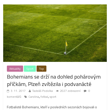
Aktuality
Sport
Top
Bohemians se drží na dohled pohárovým
příčkám, Plzeň zvítězila i podvanácté
3. 11. 2017
Tadeáš Podolka
2027 zobrazení
0
,
,
komentářů
Carolina
fotbal
sport
Fotbalisté Bohemians, kteří v posledních sezonách bojovali o