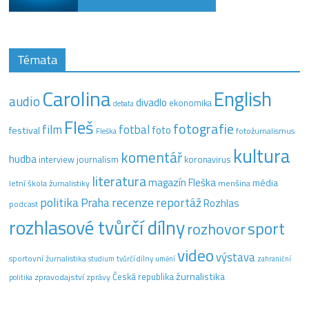
Témata
Carolina
English
audio
divadlo
ekonomika
debata
Fleš
fotografie
film
fotbal
festival
foto
fotožurnalismus
Fleška
kultura
komentář
hudba
interview
journalism
koronavirus
literatura
magazín Fleška
média
letní škola žurnalistiky
menšina
recenze
politika
reportáž
Praha
Rozhlas
podcast
rozhlasové tvůrčí dílny
sport
rozhovor
video
výstava
sportovní žurnalistika
tvůrčí dílny
studium
umění
zahraniční
žurnalistika
Česká republika
zpravodajství
zprávy
politika