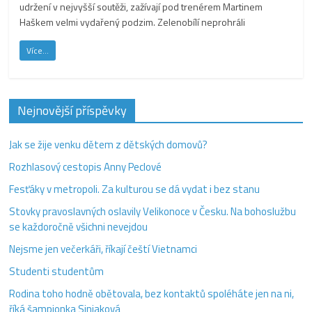
udržení v nejvyšší soutěži, zažívají pod trenérem Martinem
Haškem velmi vydařený podzim. Zelenobílí neprohráli
Více...
Nejnovější příspěvky
Jak se žije venku dětem z dětských domovů?
Rozhlasový cestopis Anny Peclové
Fesťáky v metropoli. Za kulturou se dá vydat i bez stanu
Stovky pravoslavných oslavily Velikonoce v Česku. Na bohoslužbu
se každoročně všichni nevejdou
Nejsme jen večerkáři, říkají čeští Vietnamci
Studenti studentům
Rodina toho hodně obětovala, bez kontaktů spoléháte jen na ni,
říká šampionka Siniaková