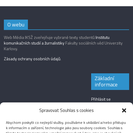
O webu
Web Média IKSŽ zveřejňuje vybrané texty studentů
Institutu
komunikačních studií a žurnalistiky
Fakulty sociálních věd Univerzity
Karlovy.
Zásady ochrany osobních údajů
.
Základní
informace
Přihlásit se
Zdroj kanálů
Spravovat Souhlas s cookies
(příspěvky)
Abychom poskytli co nejlepší služby, používáme k ukládání a/nebo přístupu
Kanál komentářů
k informacím o zařízení, technologie jako jsou soubory cookies. Souhlas s