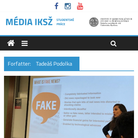
Forfatter:
Tadeáš Podolka