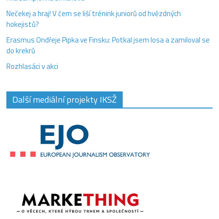
Nečekej a hraj! V čem se liší trénink juniorů od hvězdných
hokejistů?
Erasmus Ondřeje Pipka ve Finsku: Potkal jsem losa a zamiloval se
do krekrů
Rozhlasáci v akci
Další mediální projekty IKSŽ