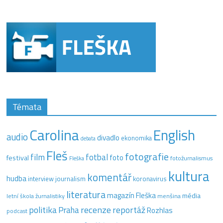
Témata
Carolina
English
audio
divadlo
ekonomika
debata
Fleš
fotografie
film
fotbal
festival
foto
fotožurnalismus
Fleška
kultura
komentář
hudba
interview
journalism
koronavirus
literatura
magazín Fleška
média
letní škola žurnalistiky
menšina
recenze
politika
reportáž
Praha
Rozhlas
podcast