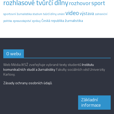
rozhlasové tvůrčí dílny
sport
rozhovor
video
výstava
sportovní žurnalistika
tvůrčí dílny
studium
umění
zahraniční
žurnalistika
Česká republika
zpravodajství
zprávy
politika
O webu
Web Média IKSŽ zveřejňuje vybrané texty studentů
Institutu
komunikačních studií a žurnalistiky
Fakulty sociálních věd Univerzity
Karlovy.
Zásady ochrany osobních údajů
.
Základní
informace