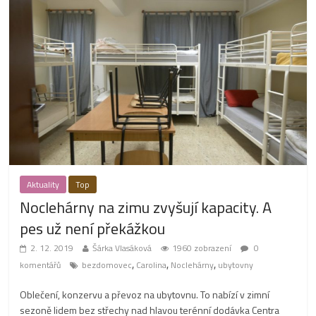
Aktuality
Top
Noclehárny na zimu zvyšují kapacity. A
pes už není překážkou
2. 12. 2019
Šárka Vlasáková
1960 zobrazení
0
,
,
,
komentářů
bezdomovec
Carolina
Noclehárny
ubytovny
Oblečení, konzervu a převoz na ubytovnu. To nabízí v zimní
sezoně lidem bez střechy nad hlavou terénní dodávka Centra