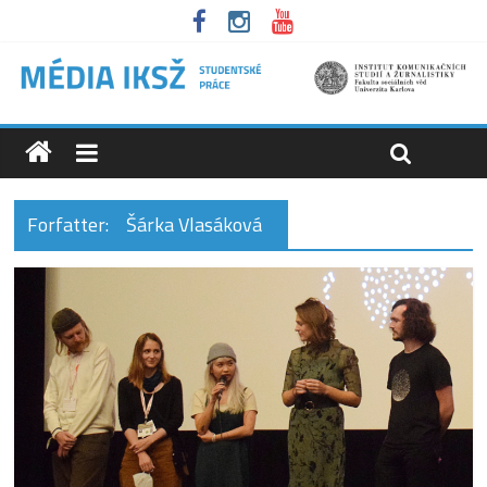
Forfatter:
Šárka Vlasáková