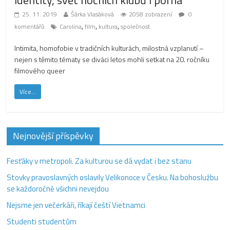
identity, svět nočních klubů i porna
25. 11. 2019
Šárka Vlasáková
2058 zobrazení
0
,
,
,
komentářů
Carolina
film
kultura
společnost
Intimita, homofobie v tradičních kulturách, milostná vzplanutí –
nejen s těmito tématy se diváci letos mohli setkat na 20. ročníku
filmového queer
Více...
Nejnovější příspěvky
Fesťáky v metropoli. Za kulturou se dá vydat i bez stanu
Stovky pravoslavných oslavily Velikonoce v Česku. Na bohoslužbu
se každoročně všichni nevejdou
Nejsme jen večerkáři, říkají čeští Vietnamci
Studenti studentům