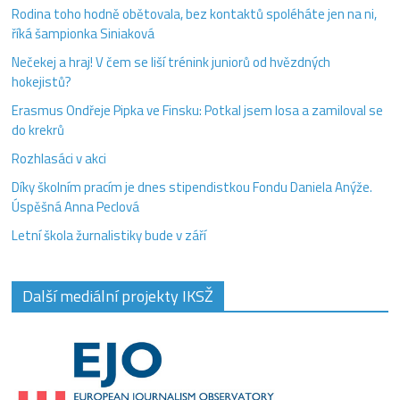
Rodina toho hodně obětovala, bez kontaktů spoléháte jen na ni,
říká šampionka Siniaková
Nečekej a hraj! V čem se liší trénink juniorů od hvězdných
hokejistů?
Erasmus Ondřeje Pipka ve Finsku: Potkal jsem losa a zamiloval se
do krekrů
Rozhlasáci v akci
Díky školním pracím je dnes stipendistkou Fondu Daniela Anýže.
Úspěšná Anna Peclová
Letní škola žurnalistiky bude v září
Další mediální projekty IKSŽ