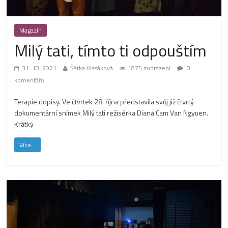
Magazín
Milý tati, tímto ti odpouštím
31. 10. 2021
Šárka Vlasáková
1875 zobrazení
0
komentářů
Terapie dopisy. Ve čtvrtek 28. října představila svůj již čtvrtý
dokumentární snímek Milý tati režisérka Diana Cam Van Ngyuen.
Krátký
Více...