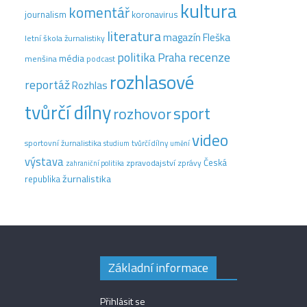
kultura
komentář
journalism
koronavirus
literatura
magazín Fleška
letní škola žurnalistiky
recenze
politika
Praha
média
menšina
podcast
rozhlasové
reportáž
Rozhlas
tvůrčí dílny
sport
rozhovor
video
sportovní žurnalistika
tvůrčí dílny
studium
umění
výstava
Česká
zpravodajství
zprávy
zahraniční politika
žurnalistika
republika
Základní informace
Přihlásit se