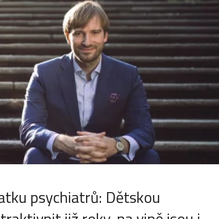
atku psychiatrů: Dětskou
raktivnit již roky, na vině jsou i