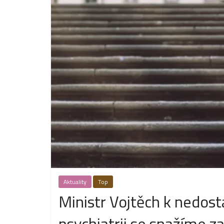
Aktuality
Top
Ministr Vojtěch k nedost
psychiatrii se snažíme zat