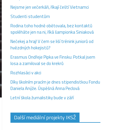
Nejsme jen večerkáři, říkají čeští Vietnamci
Studenti studentům
Rodina toho hodně obětovala, bez kontaktů
spoléháte jen na ni, říká šampionka Siniaková
Nečekej a hraj! V čem se liší trénink juniorů od
hvězdných hokejistů?
Erasmus Ondřeje Pipka ve Finsku: Potkal jsem
losa a zamiloval se do krekrů
Rozhlasáci v akci
Díky školním pracím je dnes stipendistkou Fondu
Daniela Anýže. Úspěšná Anna Peclová
Letní škola žurnalistiky bude v září
Další mediální projekty IKSŽ