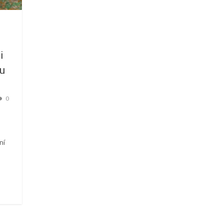
i
u
0
ní