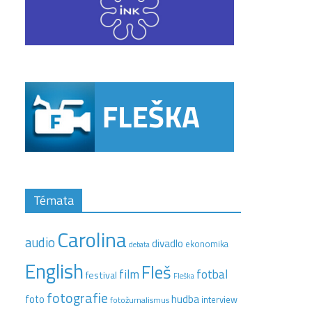
Témata
Carolina
audio
divadlo
ekonomika
debata
English
Fleš
film
fotbal
festival
Fleška
fotografie
hudba
foto
interview
fotožurnalismus