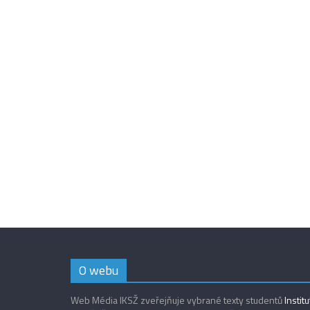
O webu
Web Média IKSŽ zveřejňuje vybrané texty studentů
Instit