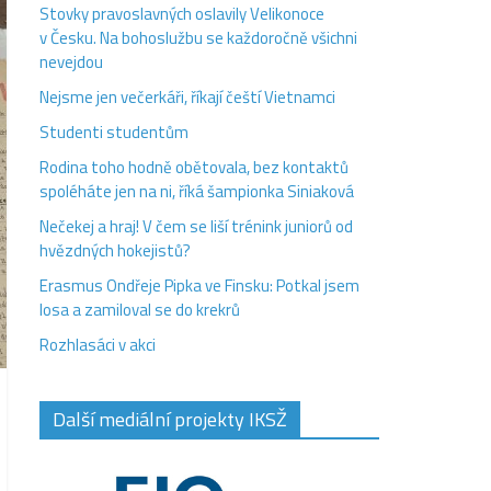
Stovky pravoslavných oslavily Velikonoce
v Česku. Na bohoslužbu se každoročně všichni
nevejdou
Nejsme jen večerkáři, říkají čeští Vietnamci
Studenti studentům
Rodina toho hodně obětovala, bez kontaktů
spoléháte jen na ni, říká šampionka Siniaková
Nečekej a hraj! V čem se liší trénink juniorů od
hvězdných hokejistů?
Erasmus Ondřeje Pipka ve Finsku: Potkal jsem
losa a zamiloval se do krekrů
Rozhlasáci v akci
Další mediální projekty IKSŽ