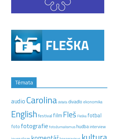
Témata
Carolina
audio
divadlo
ekonomika
debata
English
Fleš
film
fotbal
festival
Fleška
fotografie
hudba
foto
interview
fotožurnalismus
kultura
komentář
journalism
koronavirus