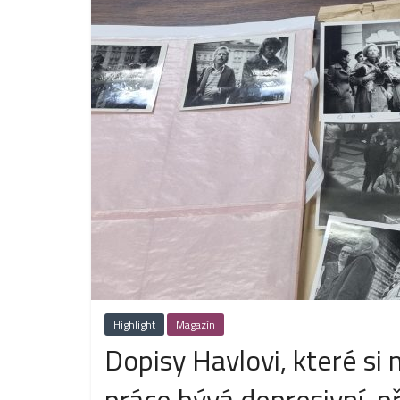
Highlight
Magazín
Dopisy Havlovi, které si
práce bývá depresivní, p