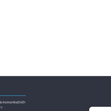
utu komunikačních
vy.