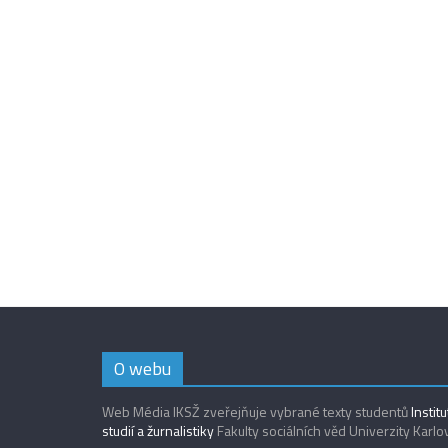
O webu
Web Média IKSŽ zveřejňuje vybrané texty studentů
Instit
studií a žurnalistiky
Fakulty sociálních věd Univerzity Karlo