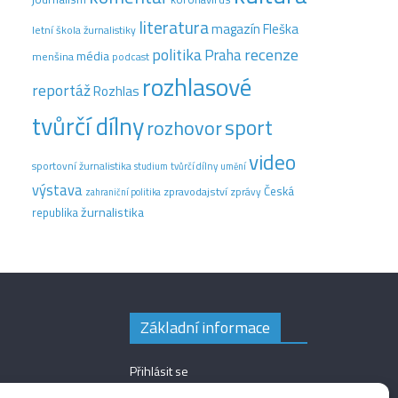
literatura
magazín Fleška
letní škola žurnalistiky
recenze
politika
Praha
média
menšina
podcast
rozhlasové
reportáž
Rozhlas
tvůrčí dílny
sport
rozhovor
video
sportovní žurnalistika
tvůrčí dílny
studium
umění
výstava
Česká
zpravodajství
zprávy
zahraniční politika
žurnalistika
republika
Základní informace
Přihlásit se