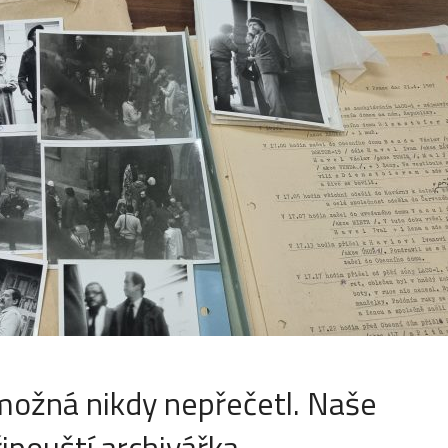
 možná nikdy nepřečetl. Naše
řipouští archivářka