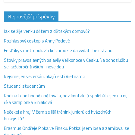
Nejnovější příspěvky
Jak se žije venku dětem z dětských domovů?
Rozhlasový cestopis Anny Peclové
Fesťáky v metropoli. Za kulturou se dá vydat i bez stanu
Stovky pravoslavných oslavily Velikonoce v Česku. Na bohoslužbu
se každoročně všichni nevejdou
Nejsme jen večerkáři, říkají čeští Vietnamci
Studenti studentům
Rodina toho hodně obětovala, bez kontaktů spoléháte jen na ni,
říká šampionka Siniaková
Nečekej a hraj! V čem se liší trénink juniorů od hvězdných
hokejistů?
Erasmus Ondřeje Pipka ve Finsku: Potkal jsem losa a zamiloval se
do krekrů