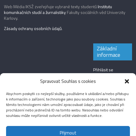
Web Média IKSŽ zveřejňuje vybrané texty studentů
Institutu
komunikačních studií a žurnalistiky
Fakulty sociálních věd Univerzity
Karlovy.
Zásady ochrany osobních údajů
.
Základní
informace
Přihlásit se
Zdroj kanálů
Spravovat Souhlas s cookies
(příspěvky)
Abychom poskytli co nejlepší služby, používáme k ukládání a/nebo přístupu
Kanál komentářů
k informacím o zařízení, technologie jako jsou soubory cookies. Souhlas s
těmito technologiemi nám umožní zpracovávat údaje, jako je chování při
Česká lokalizace
procházení nebo jedinečná ID na tomto webu. Nesouhlas nebo odvolání
souhlasu může nepříznivě ovlivnit určité vlastnosti a funkce.
Přijmout