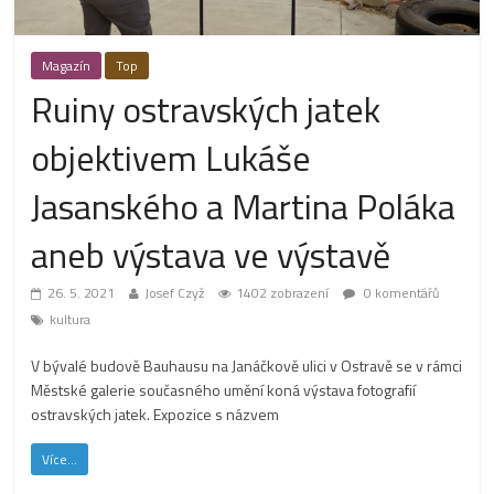
Magazín
Top
Ruiny ostravských jatek
objektivem Lukáše
Jasanského a Martina Poláka
aneb výstava ve výstavě
26. 5. 2021
Josef Czyž
1402 zobrazení
0 komentářů
kultura
V bývalé budově Bauhausu na Janáčkově ulici v Ostravě se v rámci
Městské galerie současného umění koná výstava fotografií
ostravských jatek. Expozice s názvem
Více...