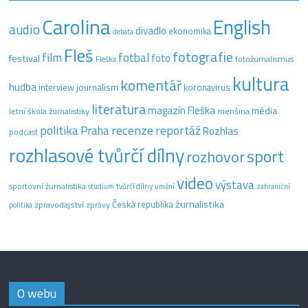
Carolina
English
audio
divadlo
ekonomika
debata
Fleš
fotografie
film
fotbal
festival
foto
fotožurnalismus
Fleška
kultura
komentář
hudba
interview
journalism
koronavirus
literatura
magazín Fleška
média
letní škola žurnalistiky
menšina
recenze
politika
reportáž
Praha
Rozhlas
podcast
rozhlasové tvůrčí dílny
sport
rozhovor
video
výstava
sportovní žurnalistika
tvůrčí dílny
studium
umění
zahraniční
žurnalistika
Česká republika
zpravodajství
zprávy
politika
O webu