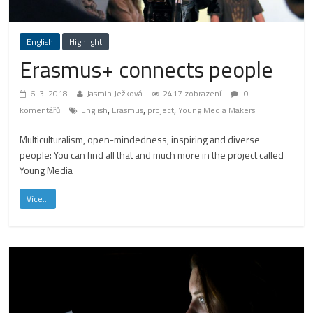
English
Highlight
Erasmus+ connects people
6. 3. 2018
Jasmin Ježková
2417 zobrazení
0
,
,
,
komentářů
English
Erasmus
project
Young Media Makers
Multiculturalism, open-mindedness, inspiring and diverse
people: You can find all that and much more in the project called
Young Media
Více...