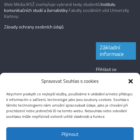
Web Média IKSŽ zveřejňuje vybrané texty studentů
Institutu
komunikačních studií a žurnalistiky
Fakulty sociálních věd Univerzity
Karlovy.
Zásady ochrany osobních údajů
.
Základní
informace
Přihlásit se
Zdroj kanálů
Spravovat Souhlas s cookies
(příspěvky)
Abychom poskytli co nejlepší služby, používáme k ukládání a/nebo přístupu
Kanál komentářů
k informacím o zařízení, technologie jako jsou soubory cookies. Souhlas s
těmito technologiemi nám umožní zpracovávat údaje, jako je chování při
Česká lokalizace
procházení nebo jedinečná ID na tomto webu. Nesouhlas nebo odvolání
souhlasu může nepříznivě ovlivnit určité vlastnosti a funkce.
Přijmout