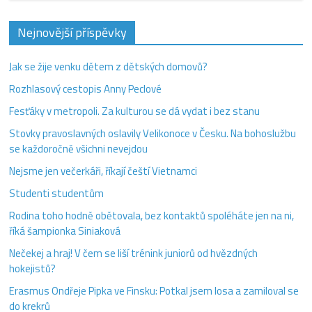
Nejnovější příspěvky
Jak se žije venku dětem z dětských domovů?
Rozhlasový cestopis Anny Peclové
Fesťáky v metropoli. Za kulturou se dá vydat i bez stanu
Stovky pravoslavných oslavily Velikonoce v Česku. Na bohoslužbu
se každoročně všichni nevejdou
Nejsme jen večerkáři, říkají čeští Vietnamci
Studenti studentům
Rodina toho hodně obětovala, bez kontaktů spoléháte jen na ni,
říká šampionka Siniaková
Nečekej a hraj! V čem se liší trénink juniorů od hvězdných
hokejistů?
Erasmus Ondřeje Pipka ve Finsku: Potkal jsem losa a zamiloval se
do krekrů