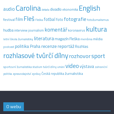
Carolina
English
audio
divadlo
ekonomika
debata
Fleš
fotografie
film
fotbal
festival
foto
fotožurnalismus
Fleška
kultura
komentář
hudba
interview
journalism
koronavirus
literatura
magazín Fleška
média
letní škola žurnalistiky
menšina
recenze
politika
reportáž
Praha
Rozhlas
podcast
rozhlasové tvůrčí dílny
sport
rozhovor
video
výstava
sportovní žurnalistika
tvůrčí dílny
studium
umění
zahraniční
žurnalistika
Česká republika
zpravodajství
zprávy
politika
O webu