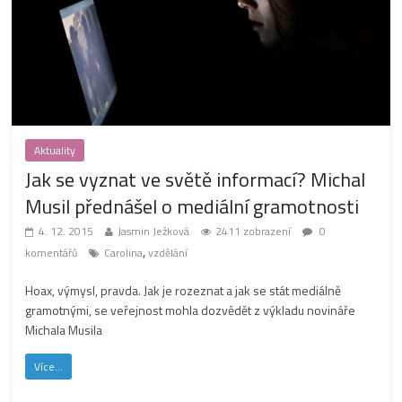
Aktuality
Jak se vyznat ve světě informací? Michal
Musil přednášel o mediální gramotnosti
4. 12. 2015
Jasmin Ježková
2411 zobrazení
0
,
komentářů
Carolina
vzdělání
Hoax, výmysl, pravda. Jak je rozeznat a jak se stát mediálně
gramotnými, se veřejnost mohla dozvědět z výkladu novináře
Michala Musila
Více...