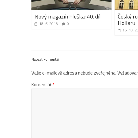
Nový magazín Fleška: 40. díl
Český ro
Hollaru
18. 6. 2018
0
16. 10. 2
Napsat komentář
Vaše e-mailová adresa nebude zveřejněna.
Vyžadovan
Komentář
*