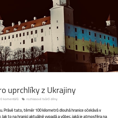
o uprchlíky z Ukrajiny
0 komentářů
rozhlasové tvůrčí dílny
ou. Právě tato, téměr 100 kilometrů dlouhá hranice očekává v
y. Jak to na hranici aktuálně vypadá a vůbec, jaká je atmosféra na