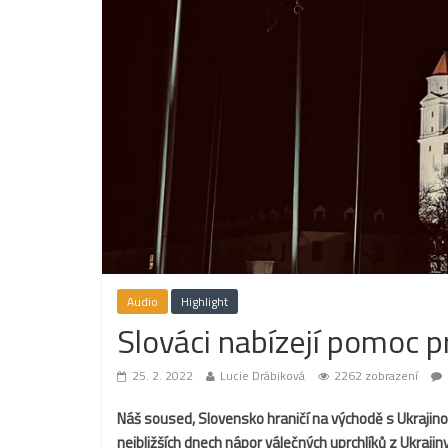
Audio
Highlight
Slováci nabízejí pomoc pr
25. 2. 2022
Lucie Drábiková
2262 zobrazení
Náš soused, Slovensko hraničí na východě s Ukrajin
nejbližších dnech nápor válečných uprchlíků z Ukrajin