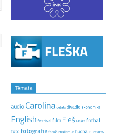
Témata
Carolina
audio
divadlo
ekonomika
debata
English
Fleš
film
fotbal
festival
Fleška
fotografie
hudba
foto
interview
fotožurnalismus