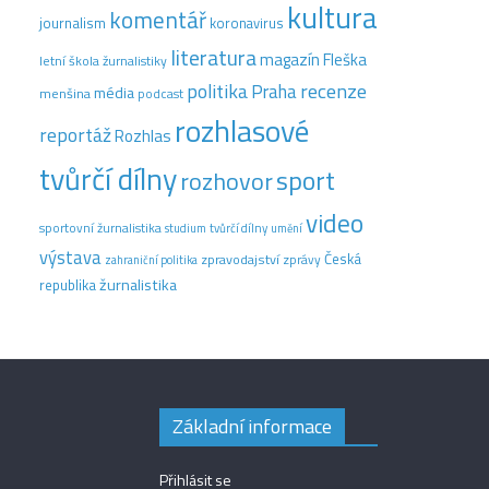
kultura
komentář
journalism
koronavirus
literatura
magazín Fleška
letní škola žurnalistiky
recenze
politika
Praha
média
menšina
podcast
rozhlasové
reportáž
Rozhlas
tvůrčí dílny
sport
rozhovor
video
sportovní žurnalistika
tvůrčí dílny
studium
umění
výstava
Česká
zpravodajství
zprávy
zahraniční politika
žurnalistika
republika
Základní informace
Přihlásit se