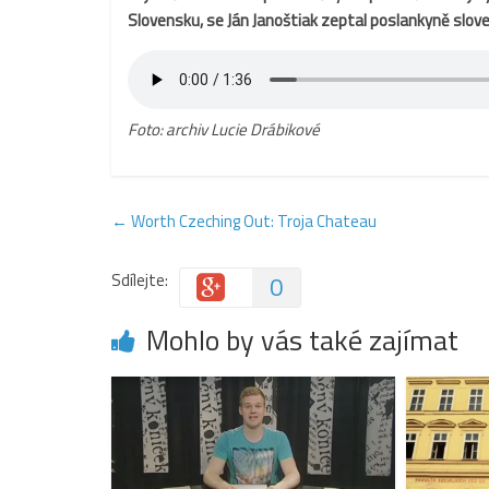
Slovensku, se Ján Janoštiak zeptal poslankyně slov
Foto: archiv Lucie Drábikové
←
Worth Czeching Out: Troja Chateau
Sdílejte:
0
Mohlo by vás také zajímat