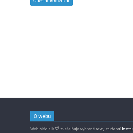
O webu
Web Média IKSŽ zveřejňuje vybrané texty studentů
Instit