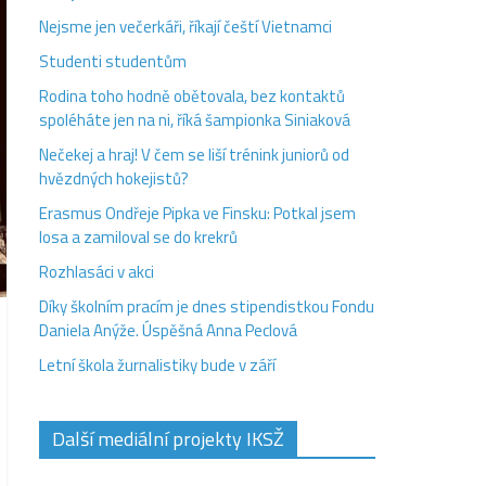
Nejsme jen večerkáři, říkají čeští Vietnamci
Studenti studentům
Rodina toho hodně obětovala, bez kontaktů
spoléháte jen na ni, říká šampionka Siniaková
Nečekej a hraj! V čem se liší trénink juniorů od
hvězdných hokejistů?
Erasmus Ondřeje Pipka ve Finsku: Potkal jsem
losa a zamiloval se do krekrů
Rozhlasáci v akci
Díky školním pracím je dnes stipendistkou Fondu
Daniela Anýže. Úspěšná Anna Peclová
Letní škola žurnalistiky bude v září
Další mediální projekty IKSŽ